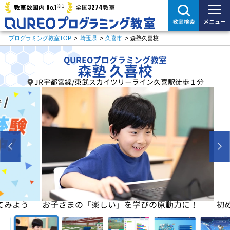
※1
No.1
3274
教室数国内
全国
教室
メニュー
教室検索
プログラミング教室TOP
>
埼玉県
>
久喜市
>
森塾久喜校
QUREOプログラミング教室
森塾 久喜校
JR宇都宮線/東武スカイツリーライン久喜駅徒歩１分
よう
お子さまの「楽しい」を学びの原動力に！
初めは