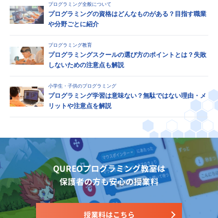
プログラミング全般について
プログラミングの資格はどんなものがある？目指す職業
や分野ごとに紹介
プログラミング教育
プログラミングスクールの選び方のポイントとは？失敗
しないための注意点も解説
小学生・子供のプログラミング
プログラミング学習は意味ない？無駄ではない理由・メ
リットや注意点を解説
QUREOプログラミング教室は
保護者の方も安心の授業料
授業料はこちら