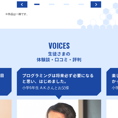
※作品は一例です。
VOICES
生徒さまの
体験談・口コミ・評判
目
プログラミングは将来必ず必要になる
楽
と思い、はじめました。
か
小学5年生 A.K.さんとお父様
小学