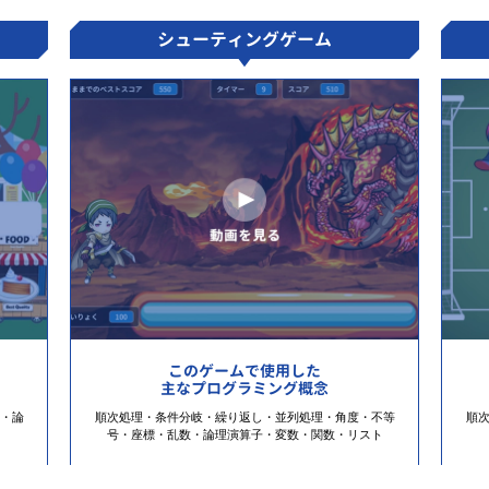
シューティングゲーム
このゲームで使用した
主なプログラミング概念
・論
順次処理・条件分岐・繰り返し・並列処理・角度・不等
順
号・座標・乱数・論理演算子・変数・関数・リスト