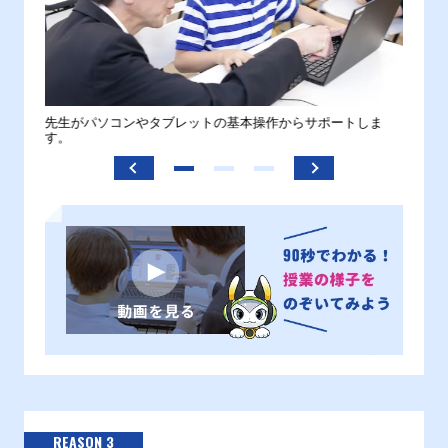
。
先生がパソコンやタブレットの基本操作からサポートしま
わから
す。
REASON 3