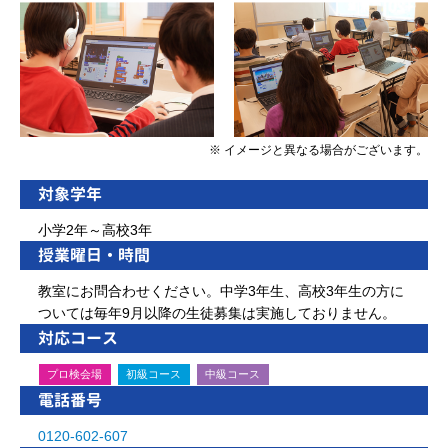
※ イメージと異なる場合がございます。
対象学年
小学2年～高校3年
授業曜日・時間
教室にお問合わせください。中学3年生、高校3年生の方に
ついては毎年9月以降の生徒募集は実施しておりません。
対応コース
プロ検会場
初級コース
中級コース
電話番号
0120-602-607