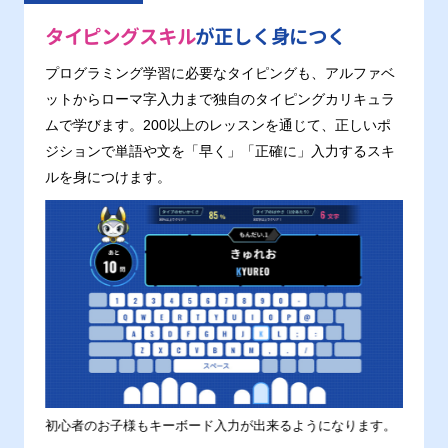
タイピングスキル
が正しく身につく
プログラミング学習に必要なタイピングも、アルファベ
ットからローマ字入力まで独自のタイピングカリキュラ
ムで学びます。200以上のレッスンを通じて、正しいポ
ジションで単語や文を「早く」「正確に」入力するスキ
ルを身につけます。
す。
初心者のお子様もキーボード入力が出来るようになります。
正しい
ます。