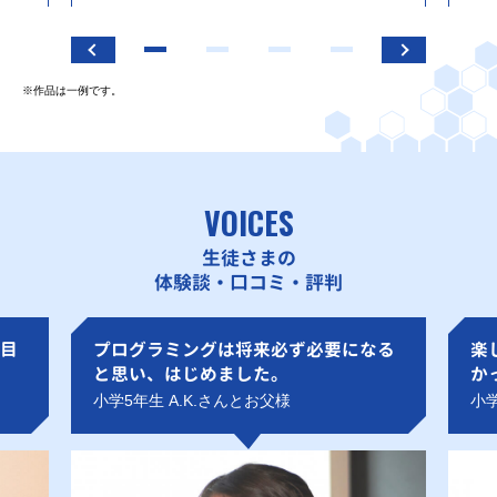
※作品は一例です。
VOICES
生徒さまの
体験談・口コミ・評判
目
プログラミングは将来必ず必要になる
楽
と思い、はじめました。
か
小学5年生 A.K.さんとお父様
小学