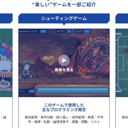
“楽しい”ゲームを一部ご紹介
シューティングゲーム
このゲームで使用した
主なプログラミング概念
・論
順次処理・条件分岐・繰り返し・並列処理・角度・不等
順
号・座標・乱数・論理演算子・変数・関数・リスト