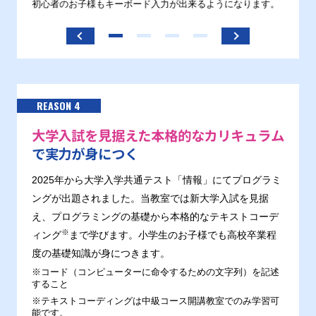
す。
初心者のお子様もキーボード入力が出来るようになります。
正しい
ます。
REASON 4
大学入試を見据えた本格的なカリキュラム
で実力が身につく
2025年から大学入学共通テスト「情報」にてプログラミ
ングが出題されました。当教室では新大学入試を見据
え、プログラミングの基礎から本格的なテキストコーデ
※
ィング
まで学びます。小学生のお子様でも高校卒業程
度の基礎知識が身につきます。
※コード（コンピューターに命令するための文字列）を記述
すること
※テキストコーディングは中級コース開講教室でのみ学習可
能です。