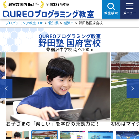
※1
No.1
3274
教室数国内
全国
教室
メニュー
教室検索
プログラミング教室TOP
>
愛知県
>
稲沢市
>
野田塾国府宮校
QUREOプログラミング教室
野田塾 国府宮校
稲沢中学校 南へ100m
に！
初めはマイクラで楽しく基本を学びます
基本が