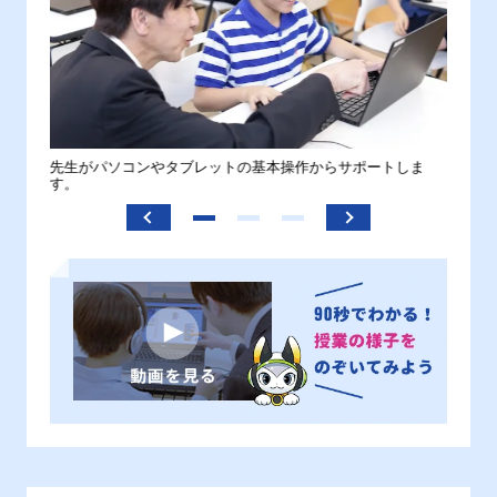
。
先生がパソコンやタブレットの基本操作からサポートしま
わから
す。