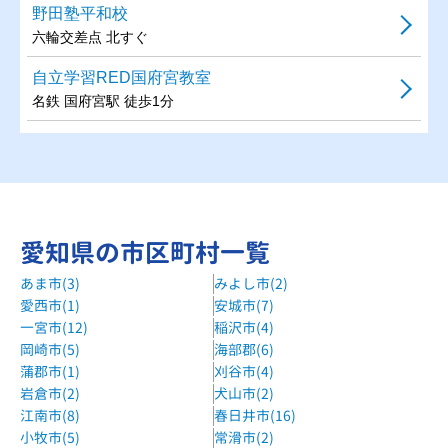
野田塾平和校
六輪交差点 北すぐ
自立学習RED国府宮教室
名鉄 国府宮駅 徒歩1分
愛知県の市区町村一覧
あま市(3)
みよし市(2)
愛西市(1)
安城市(7)
一宮市(12)
稲沢市(4)
岡崎市(5)
海部郡(6)
蒲郡市(1)
刈谷市(4)
岩倉市(2)
犬山市(2)
江南市(8)
春日井市(16)
小牧市(5)
常滑市(2)