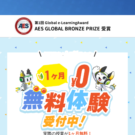
令和5年度
文部科学省 こども霞が関見学デー 参画
8
31
期間限定！
月
日
まで
実際の授業が
1ヶ月無料！