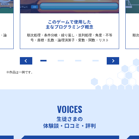
このゲームで使用した
主なプログラミング概念
・論
順次処理・条件分岐・繰り返し・並列処理・角度・不等
順
号・座標・乱数・論理演算子・変数・関数・リスト
※作品は一例です。
VOICES
生徒さまの
体験談・口コミ・評判