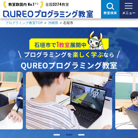
※1
No.1
3274
教室数国内
全国
教室
メニュー
教室検索
プログラミング教室TOP
>
沖縄県
>
石垣市
1
石垣市で
教室
展開中
プログラミング
楽しく学ぶ
を
なら
QUREOプログラミング教室