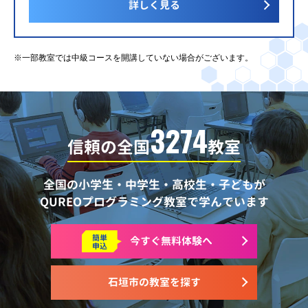
詳しく見る
※一部教室では中級コースを開講していない場合がございます。
3274
信頼の全国
教室
全国の小学生・中学生・高校生・子どもが
QUREOプログラミング教室で学んでいます
簡単
今すぐ
無料体験へ
申込
石垣市の教室を探す