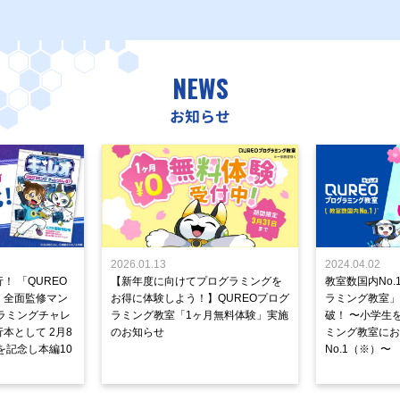
NEWS
お知らせ
2026.01.13
2024.04.02
！ 「QUREO
【新年度に向けてプログラミングを
教室数国内No.
」全面監修マン
お得に体験しよう！】QUREOプログ
ラミング教室」が
ラミングチャレ
ラミング教室「1ヶ月無料体験」実施
破！ 〜小学生
本として 2月8
のお知らせ
ミング教室にお
を記念し本編10
No.1（※）〜