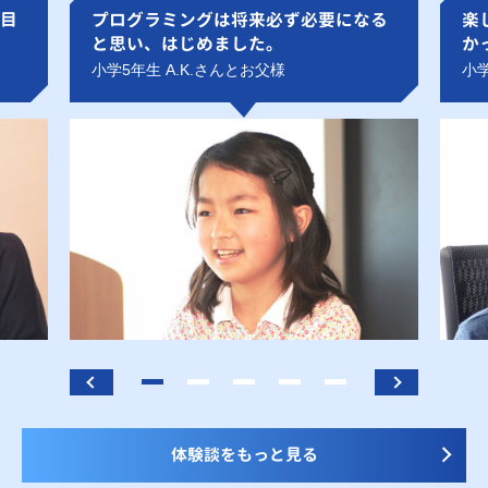
目
プログラミングは将来必ず必要になる
楽
と思い、はじめました。
か
小学5年生 A.K.さんとお父様
小学
体験談をもっと見る