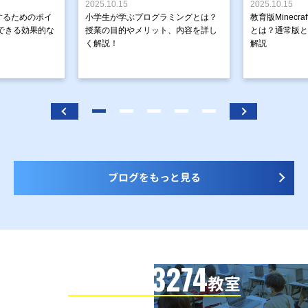
2025.10.15
2025.10.15
するためのポイ
小学生が学ぶプログラミングとは？
教育版Minecr
できる効果的な
授業の目的やメリット、内容を詳し
とは？通常版と
く解説！
解説
ブログをもっと見る
3274
信頼の全国
教室