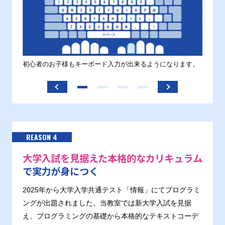
す。
初心者のお子様もキーボード入力が出来るようになります。
正しい
ます。
REASON 4
大学入試を見据えた本格的なカリキュラム
で実力が身につく
2025年から大学入学共通テスト「情報」にてプログラミ
ングが出題されました。当教室では新大学入試を見据
え、プログラミングの基礎から本格的なテキストコーデ