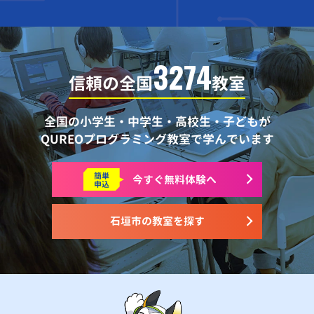
3274
信頼の全国
教室
全国の小学生・中学生・高校生・子どもが
QUREOプログラミング教室で学んでいます
簡単
今すぐ
無料体験へ
申込
石垣市の教室を探す