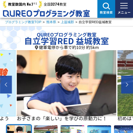
※1
No.1
3274
教室数国内
全国
教室
メニュー
教室検索
プログラミング教室TOP
>
熊本県
>
上益城郡
>
自立学習RED益城教室
QUREOプログラミング教室
自立学習RED 益城教室
健軍電停から車で約10分 約5km
よう
お子さまの「楽しい」を学びの原動力に！
初めは