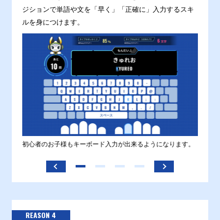
ジションで単語や文を「早く」「正確に」入力するスキ
ルを身につけます。
す。
初心者のお子様もキーボード入力が出来るようになります。
正しい
ます。
REASON 4