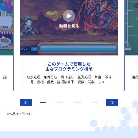
このゲームで使用した
主なプログラミング概念
・論
順次処理・条件分岐・繰り返し・並列処理・角度・不等
順
号・座標・乱数・論理演算子・変数・関数・リスト
※作品は一例です。