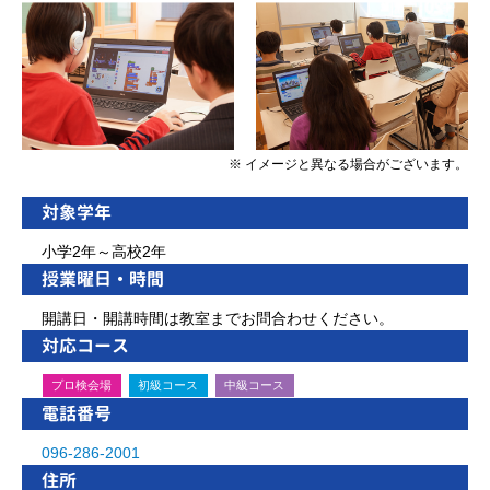
※ イメージと異なる場合がございます。
対象学年
小学2年～高校2年
授業曜日・時間
開講日・開講時間は教室までお問合わせください。
対応コース
プロ検会場
初級コース
中級コース
電話番号
096-286-2001
住所