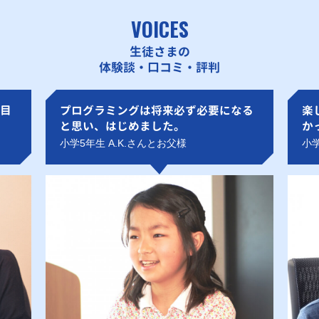
VOICES
生徒さまの
体験談・口コミ・評判
目
プログラミングは将来必ず必要になる
楽
と思い、はじめました。
か
小学5年生 A.K.さんとお父様
小学