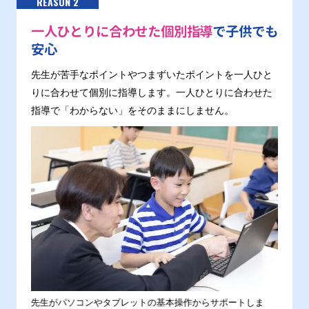
REASON 2
一人ひとりに合わせた個別指導
で子供でも
安心
先生が苦手なポイントやつまずいたポイントを一人ひと
りに合わせて個別に指導します。一人ひとりに合わせた
指導で「わからない」をそのままにしません。
。
先生がパソコンやタブレットの基本操作からサポートしま
わから