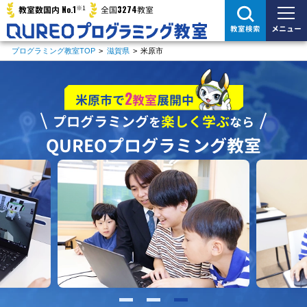
※1
No.1
3274
教室数国内
全国
教室
メニュー
教室検索
プログラミング教室TOP
>
滋賀県
>
米原市
2
米原市で
教室
展開中
プログラミング
楽しく学ぶ
を
なら
QUREOプログラミング教室