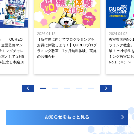
2026.01.13
2024.04.02
！ 「QUREO
【新年度に向けてプログラミングを
教室数国内No.
」全面監修マン
お得に体験しよう！】QUREOプログ
ラミング教室」が
ラミングチャレ
ラミング教室「1ヶ月無料体験」実施
破！ 〜小学生
本として 2月8
のお知らせ
ミング教室にお
を記念し本編10
No.1（※）〜
お知らせをもっと見る