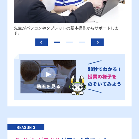
。
先生がパソコンやタブレットの基本操作からサポートしま
わから
す。
REASON 3