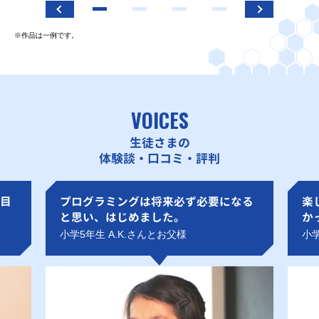
※作品は一例です。
VOICES
生徒さまの
体験談・口コミ・評判
目
プログラミングは将来必ず必要になる
楽
と思い、はじめました。
か
小学5年生 A.K.さんとお父様
小学