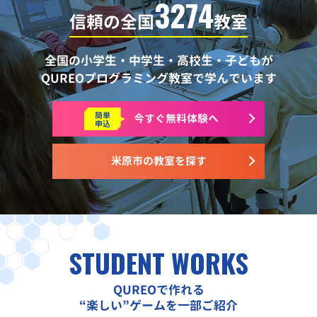
3274
信頼の全国
教室
全国の小学生・中学生・高校生・子どもが
QUREOプログラミング教室で学んでいます
簡単
今すぐ
無料体験へ
申込
米原市の教室を探す
STUDENT WORKS
QUREOで作れる
“楽しい”ゲームを一部ご紹介