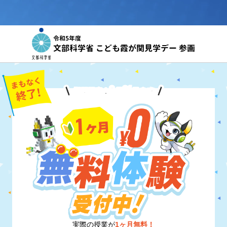
令和5年度
文部科学省 こども霞が関見学デー 参画
8
31
期間限定！
月
日
まで
実際の授業が
1ヶ月無料！