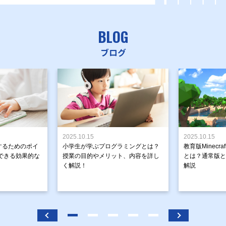
BLOG
ブログ
2025.10.15
2025.10.15
するためのポイ
小学生が学ぶプログラミングとは？
教育版Minecr
できる効果的な
授業の目的やメリット、内容を詳し
とは？通常版と
く解説！
解説