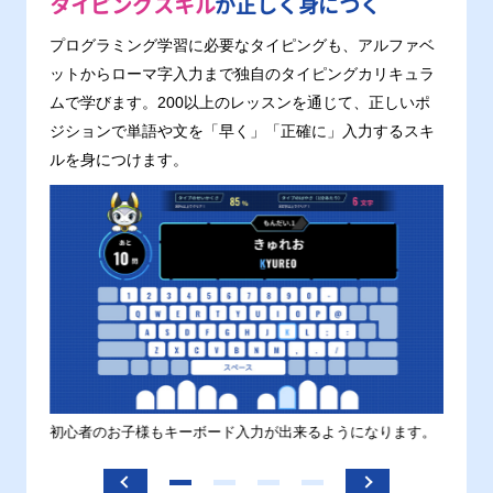
タイピングスキル
が正しく身につく
プログラミング学習に必要なタイピングも、アルファベ
ットからローマ字入力まで独自のタイピングカリキュラ
ムで学びます。200以上のレッスンを通じて、正しいポ
ジションで単語や文を「早く」「正確に」入力するスキ
ルを身につけます。
す。
初心者のお子様もキーボード入力が出来るようになります。
正しい
ます。