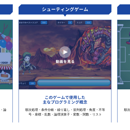
シューティングゲーム
このゲームで使用した
主なプログラミング概念
・論
順次処理・条件分岐・繰り返し・並列処理・角度・不等
順
号・座標・乱数・論理演算子・変数・関数・リスト