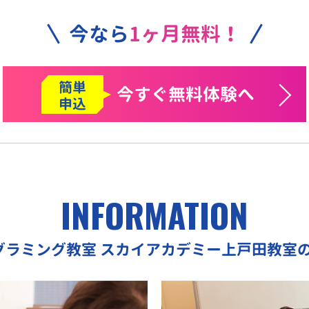
今なら
1ヶ月無料！
簡単
今すぐ
無料体験へ
申込
INFORMATION
ログラミング教室
スカイアカデミー上戸田教室