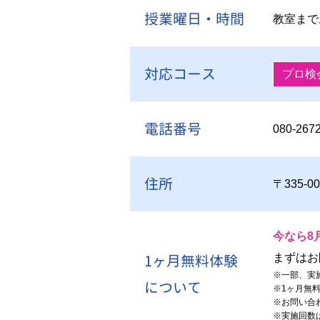
授業曜日・時間
教室まで
対応コース
プロ検
電話番号
080-267
住所
〒335-
今なら8
1ヶ月無料体験
まずはお
※
一部、実
について
※
1ヶ月無
※
お問い合
※
実施回数