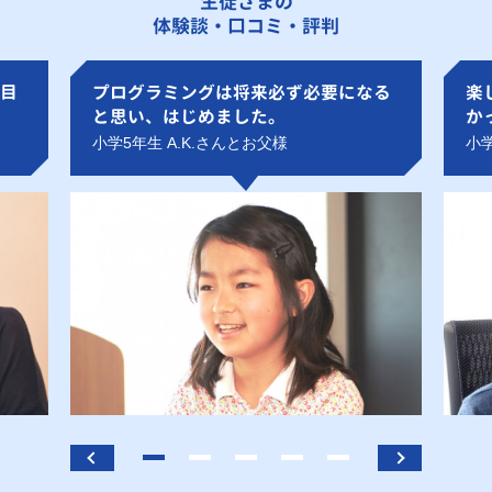
生徒さまの
体験談・口コミ・評判
目
プログラミングは将来必ず必要になる
楽
と思い、はじめました。
か
小学5年生 A.K.さんとお父様
小学