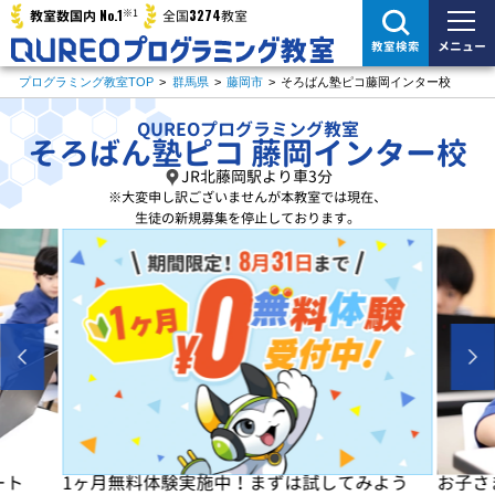
※1
No.1
3274
教室数国内
全国
教室
メニュー
教室検索
プログラミング教室TOP
>
群馬県
>
藤岡市
>
そろばん塾ピコ藤岡インター校
QUREOプログラミング教室
そろばん塾ピコ 藤岡インター校
JR北藤岡駅より車3分
※大変申し訳ございませんが
本教室では現在、
生徒の新規募集を停止しております。
よう
お子さまの「楽しい」を学びの原動力に！
初めは