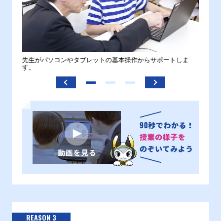
。
先生がパソコンやタブレットの基本操作からサポートしま
わから
す。
REASON 3