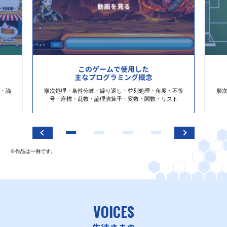
このゲームで使用した
主なプログラミング概念
・論
順次処理・条件分岐・繰り返し・並列処理・角度・不等
順
号・座標・乱数・論理演算子・変数・関数・リスト
※作品は一例です。
VOICES