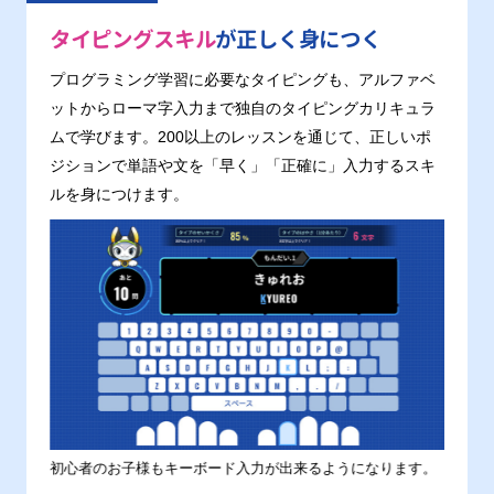
タイピングスキル
が正しく身につく
プログラミング学習に必要なタイピングも、アルファベ
ットからローマ字入力まで独自のタイピングカリキュラ
ムで学びます。200以上のレッスンを通じて、正しいポ
ジションで単語や文を「早く」「正確に」入力するスキ
ルを身につけます。
す。
初心者のお子様もキーボード入力が出来るようになります。
正しい
ます。