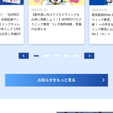
2026.01.13
2024.04.02
！ 「QUREO
【新年度に向けてプログラミングを
教室数国内No.
」全面監修マン
お得に体験しよう！】QUREOプログ
ラミング教室」が
ラミングチャレ
ラミング教室「1ヶ月無料体験」実施
破！ 〜小学生
本として 2月8
のお知らせ
ミング教室にお
を記念し本編10
No.1（※）〜
お知らせをもっと見る