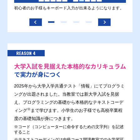
す。
初心者のお子様もキーボード入力が出来るようになります。
正しい
ます。
REASON 4
大学入試を見据えた本格的なカリキュラム
で実力が身につく
2025年から大学入学共通テスト「情報」にてプログラミ
ングが出題されました。当教室では新大学入試を見据
え、プログラミングの基礎から本格的なテキストコーデ
※
ィング
まで学びます。小学生のお子様でも高校卒業程
度の基礎知識が身につきます。
※コード（コンピューターに命令するための文字列）を記述
すること
※テキストコーディングは中級コース開講教室でのみ学習可