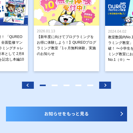
2026.01.13
2024.04.02
！ 「QUREO
【新年度に向けてプログラミングを
教室数国内No.
」全面監修マン
お得に体験しよう！】QUREOプログ
ラミング教室」が
ラミングチャレ
ラミング教室「1ヶ月無料体験」実施
破！ 〜小学生
本として 2月8
のお知らせ
ミング教室にお
を記念し本編10
No.1（※）〜
お知らせをもっと見る