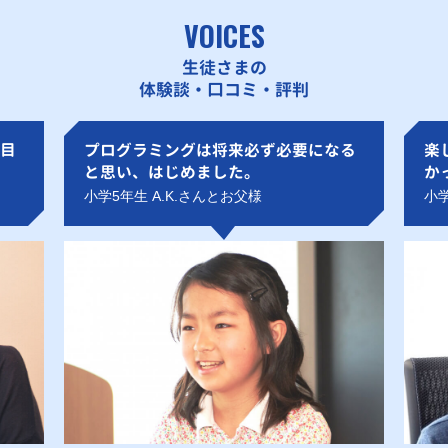
VOICES
生徒さまの
体験談・口コミ・評判
目
プログラミングは将来必ず必要になる
楽
と思い、はじめました。
か
小学5年生 A.K.さんとお父様
小学