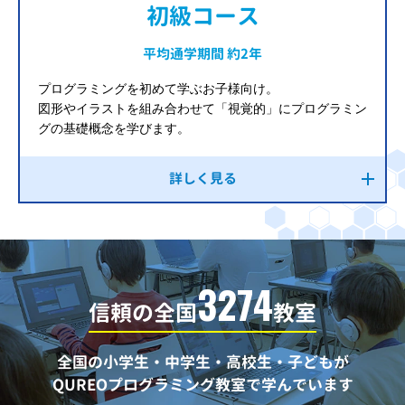
初級コース
平均通学期間 約2年
プログラミングを初めて学ぶお子様向け。
図形やイラストを組み合わせて「視覚的」にプログラミン
グの基礎概念を学びます。
詳しく見る
3274
信頼の全国
教室
全国の小学生・中学生・高校生・子どもが
QUREOプログラミング教室で学んでいます