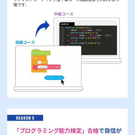
能です。
REASON 5
「プログラミング能力検定」合格
で自信が