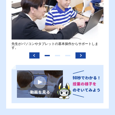
。
先生がパソコンやタブレットの基本操作からサポートしま
わから
す。