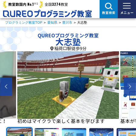
※1
No.1
3274
教室数国内
全国
教室
メニュー
教室検索
プログラミング教室TOP
>
愛知県
>
豊川市
>
大志塾
QUREOプログラミング教室
大志塾
稲荷口駅徒歩9分
に！
初めはマイクラで楽しく基本を学びます
基本が