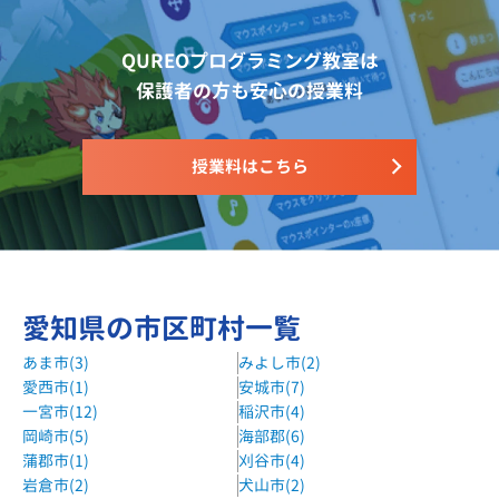
QUREOプログラミング教室は
保護者の方も安心の授業料
授業料はこちら
愛知県の市区町村一覧
あま市(3)
みよし市(2)
愛西市(1)
安城市(7)
一宮市(12)
稲沢市(4)
岡崎市(5)
海部郡(6)
蒲郡市(1)
刈谷市(4)
岩倉市(2)
犬山市(2)