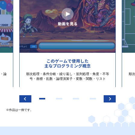
このゲームで使用した
主なプログラミング概念
・論
順次処理・条件分岐・繰り返し・並列処理・角度・不等
順
号・座標・乱数・論理演算子・変数・関数・リスト
※作品は一例です。