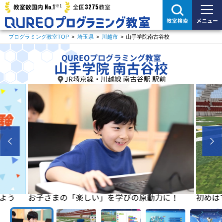
※1
No.1
3275
教室数国内
全国
教室
メニュー
教室検索
プログラミング教室TOP
>
埼玉県
>
川越市
>
山手学院南古谷校
QUREOプログラミング教室
山手学院 南古谷校
JR埼京線・川越線 南古谷駅 駅前
よう
お子さまの「楽しい」を学びの原動力に！
初めは