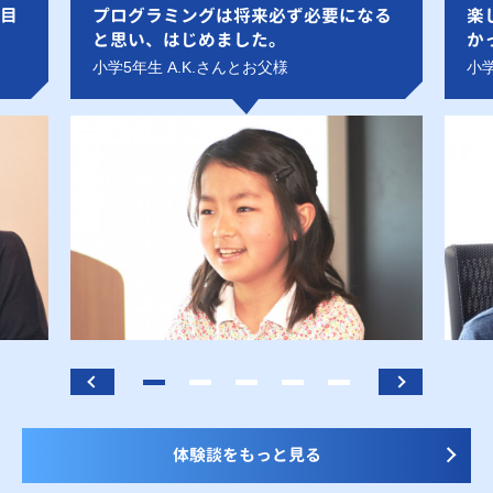
目
プログラミングは将来必ず必要になる
楽
と思い、はじめました。
か
小学5年生 A.K.さんとお父様
小学
体験談をもっと見る