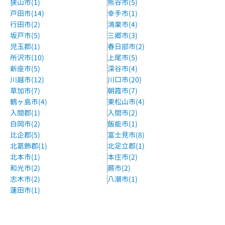
狭山市(1)
熊谷市(5)
川越駅 西口 徒歩8分
戸田市(14)
幸手市(1)
森塾川越駅前校
行田市(2)
鴻巣市(4)
JR川越駅および東武川越駅下車徒歩1分
坂戸市(5)
三郷市(3)
児玉郡(1)
春日部市(2)
個別指導WAM牛子校
所沢市(10)
上尾市(5)
新河岸駅より車で5分
新座市(5)
深谷市(4)
川越市(12)
川口市(20)
草加市(7)
朝霞市(7)
鶴ヶ島市(4)
東松山市(4)
入間郡(1)
入間市(2)
白岡市(2)
飯能市(1)
比企郡(5)
富士見市(8)
北葛飾郡(1)
北足立郡(1)
北本市(1)
本庄市(2)
和光市(2)
蕨市(2)
志木市(2)
八潮市(1)
蓮田市(1)