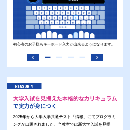
す。
初心者のお子様もキーボード入力が出来るようになります。
正しい
ます。
REASON 4
大学入試を見据えた本格的なカリキュラム
で実力が身につく
2025年から大学入学共通テスト「情報」にてプログラミ
ングが出題されました。当教室では新大学入試を見据