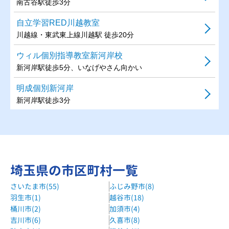
南古谷駅徒歩3分
自立学習RED川越教室
川越線・東武東上線川越駅 徒歩20分
ウィル個別指導教室新河岸校
新河岸駅徒歩5分、いなげやさん向かい
明成個別新河岸
新河岸駅徒歩3分
個別指導WAM川越駅前校
川越駅東口 徒歩約3分
森塾鶴ヶ島校
埼玉県の市区町村一覧
東武東上線 鶴ヶ島駅 徒歩1分
さいたま市(55)
ふじみ野市(8)
山手学院川越本部校
羽生市(1)
越谷市(18)
川越駅 東口 徒歩3分
桶川市(2)
加須市(4)
山手学院川越西口校
吉川市(6)
久喜市(8)