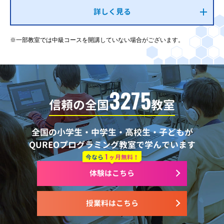
詳しく見る
※一部教室では中級コースを開講していない場合がございます。
3275
信頼の全国
教室
全国の小学生・中学生・高校生・子どもが
QUREOプログラミング教室で学んでいます
1
今なら
ヶ月無料！
体験はこちら
授業料はこちら