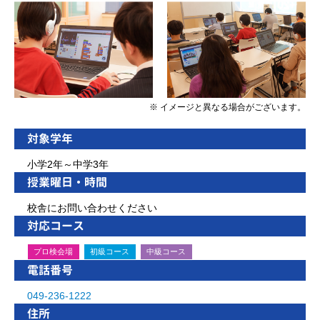
※ イメージと異なる場合がございます。
対象学年
小学2年～中学3年
授業曜日・時間
校舎にお問い合わせください
対応コース
プロ検会場
初級コース
中級コース
電話番号
049-236-1222
住所