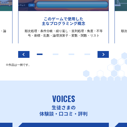
このゲームで使用した
主なプログラミング概念
・論
順次処理・条件分岐・繰り返し・並列処理・角度・不等
順
号・座標・乱数・論理演算子・変数・関数・リスト
※作品は一例です。
VOICES
生徒さまの
体験談・口コミ・評判