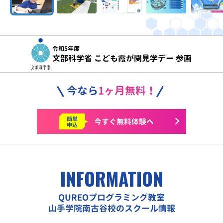
令和5年度
文部科学省 こども霞が関見学デー 参画
今なら
1ヶ月無料！
簡単
今すぐ
無料体験へ
申込
INFORMATION
QUREOプログラミング教室
山手学院南古谷校のスクール情報