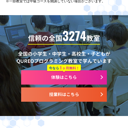
※一部教室では中級コースを開講していない場合がございます。
3274
信頼の全国
教室
全国の小学生・中学生・高校生・子どもが
QUREOプログラミング教室で学んでいます
1
今なら
ヶ月無料！
体験はこちら
授業料はこちら