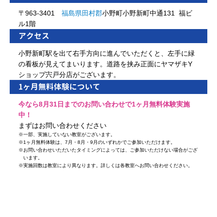
〒963-3401
福島県
田村郡
小野町小野新町中通131 福ビ
ル1階
アクセス
小野新町駅を出て右手方向に進んでいただくと、左手に緑
の看板が見えてまいります。道路を挟み正面にヤマザキY
ショップ宍戸分店がございます。
1ヶ月無料体験について
今なら8月31日までのお問い合わせで1ヶ月無料体験実施
中！
まずはお問い合わせください
※
一部、実施していない教室がございます。
※
1ヶ月無料体験は、7月・8月・9月のいずれかでご参加いただけます。
※
お問い合わせいただいたタイミングによっては、ご参加いただけない場合がござ
います。
※
実施回数は教室により異なります。詳しくは各教室へお問い合わせください。