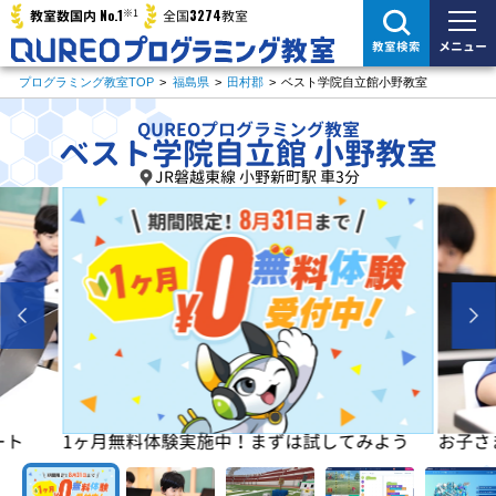
※1
No.1
3274
教室数国内
全国
教室
メニュー
教室検索
プログラミング教室TOP
>
福島県
>
田村郡
>
ベスト学院自立館小野教室
QUREOプログラミング教室
ベスト学院自立館 小野教室
JR磐越東線 小野新町駅 車3分
よう
お子さまの「楽しい」を学びの原動力に！
初めは