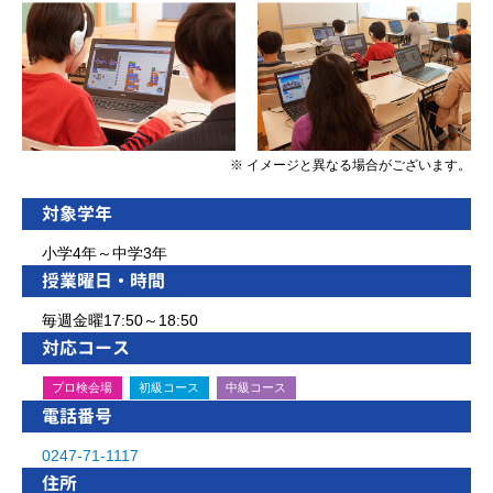
※ イメージと異なる場合がございます。
対象学年
小学4年～中学3年
授業曜日・時間
毎週金曜17:50～18:50
対応コース
プロ検会場
初級コース
中級コース
電話番号
0247-71-1117
住所