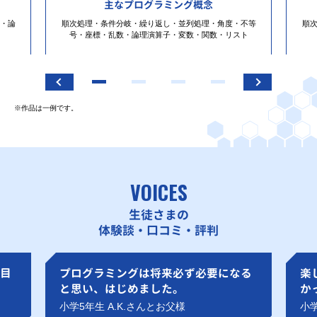
主なプログラミング概念
・論
順次処理・条件分岐・繰り返し・並列処理・角度・不等
順
号・座標・乱数・論理演算子・変数・関数・リスト
※作品は一例です。
VOICES
生徒さまの
体験談・口コミ・評判
目
プログラミングは将来必ず必要になる
楽
と思い、はじめました。
か
小学5年生 A.K.さんとお父様
小学