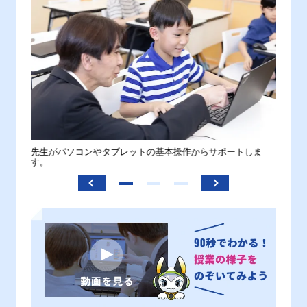
。
先生がパソコンやタブレットの基本操作からサポートしま
わから
す。