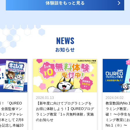
体験談をもっと見る
NEWS
お知らせ
2026.01.13
2024.04.02
！ 「QUREO
【新年度に向けてプログラミングを
教室数国内No.
」全面監修マン
お得に体験しよう！】QUREOプログ
ラミング教室」が
ラミングチャレ
ラミング教室「1ヶ月無料体験」実施
破！ 〜小学生
本として 2月8
のお知らせ
ミング教室にお
を記念し本編10
No.1（※）〜