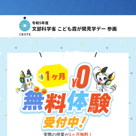
令和5年度
文部科学省 こども霞が関見学デー 参画
8
31
期間限定！
月
日
まで
実際の授業が
1ヶ月無料！