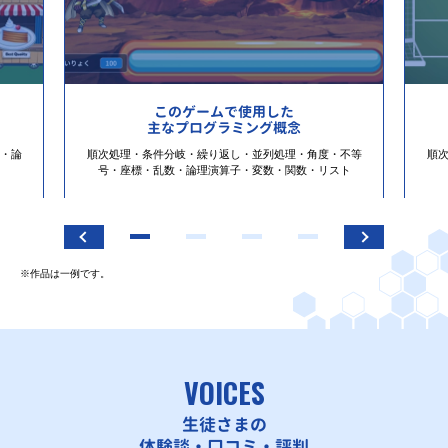
このゲームで使用した
主なプログラミング概念
・論
順次処理・条件分岐・繰り返し・並列処理・角度・不等
順
号・座標・乱数・論理演算子・変数・関数・リスト
※作品は一例です。
VOICES
生徒さまの
体験談・口コミ・評判