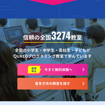
3274
信頼の全国
教室
全国の小学生・中学生・高校生・子どもが
QUREOプログラミング教室で学んでいます
簡単
今すぐ
無料体験へ
申込
喜多方市の教室を探す