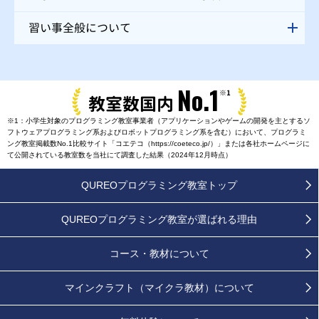
習い事全般について
No.1
※1
教室数国内
※1：小学生対象のプログラミング教室事業者（アプリケーションやゲームの開発を主とするソ
フトウェアプログラミング系およびロボットプログラミング系を含む）において、プログラミ
ング教室掲載数No.1比較サイト「コエテコ（https://coeteco.jp/）」または各社ホームページに
て公開されている教室数を当社にて調査した結果（2024年12月時点）
QUREOプログラミング教室トップ
QUREOプログラミング教室が
選ばれる理由
コース・教材について
マインクラフト（マイクラ教材）について