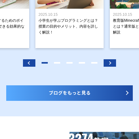
2025.10.15
2025.10.15
するためのポイ
小学生が学ぶプログラミングとは？
教育版Minecr
できる効果的な
授業の目的やメリット、内容を詳し
とは？通常版と
く解説！
解説
ブログをもっと見る
3274