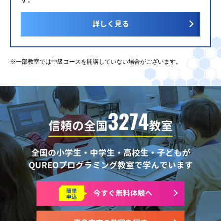
詳しく見る
※一部教室では中級コースを開講していない場合がございます。
3274
信頼の全国
教室
全国の小学生・中学生・高校生・子どもが
QUREOプログラミング教室で学んでいます
簡単
今すぐ
無料体験へ
申込