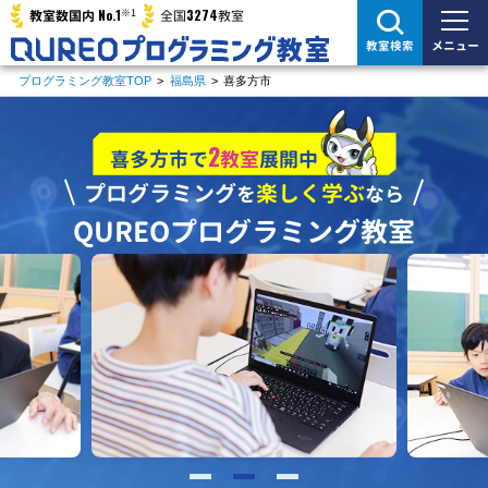
※1
No.1
3274
教室数国内
全国
教室
メニュー
教室検索
プログラミング教室TOP
>
福島県
>
喜多方市
2
喜多方市で
教室
展開中
プログラミング
楽しく学ぶ
を
なら
QUREOプログラミング教室