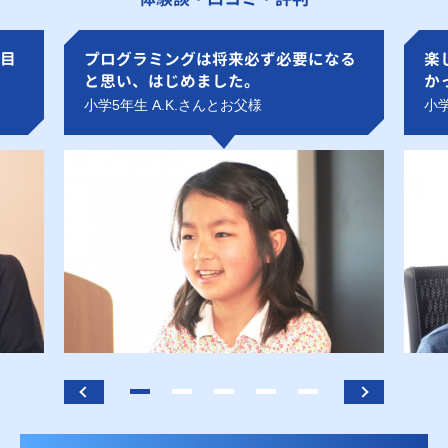
目
プログラミングは将来必ず必要になる
楽
と思い、はじめました。
か
小学5年生 A.K.さんとお父様
小学