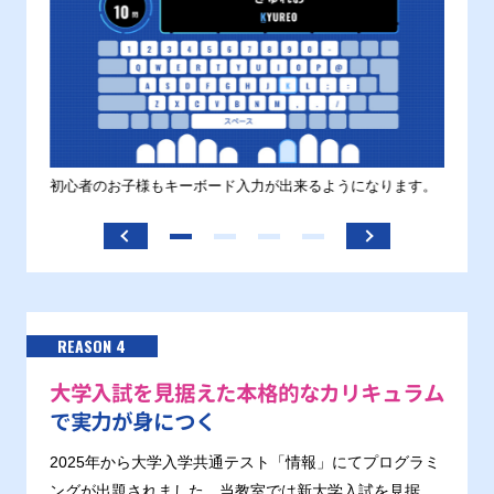
す。
初心者のお子様もキーボード入力が出来るようになります。
正しい
ます。
REASON 4
大学入試を見据えた本格的なカリキュラム
で実力が身につく
2025年から大学入学共通テスト「情報」にてプログラミ
ングが出題されました。当教室では新大学入試を見据