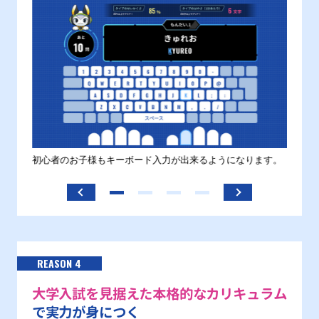
す。
初心者のお子様もキーボード入力が出来るようになります。
正しい
ます。
REASON 4
大学入試を見据えた本格的なカリキュラム
で実力が身につく