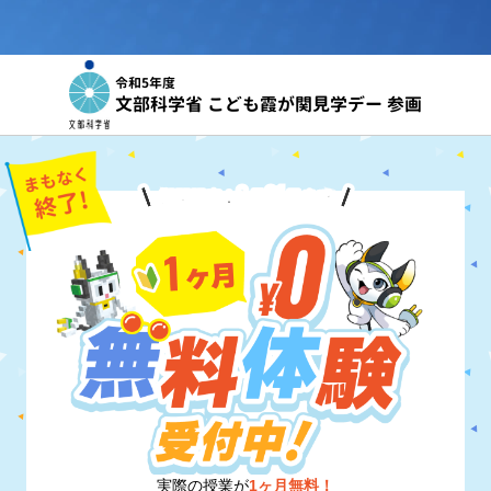
令和5年度
文部科学省 こども霞が関見学デー 参画
8
31
期間限定！
月
日
まで
実際の授業が
1ヶ月無料！