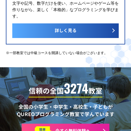
文字や記号、数字だけを使い、ホームページやゲーム等を
作りながら、楽しく「本格的」なプログラミングを学びま
す。
詳しく見る
※一部教室では中級コースを開講していない場合がございます。
3274
信頼の全国
教室
全国の小学生・中学生・高校生・子どもが
QUREOプログラミング教室で学んでいます
簡単
今すぐ
無料体験へ