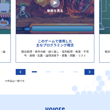
このゲームで使用した
主なプログラミング概念
・論
順次処理・条件分岐・繰り返し・並列処理・角度・不等
順
号・座標・乱数・論理演算子・変数・関数・リスト
※作品は一例です。