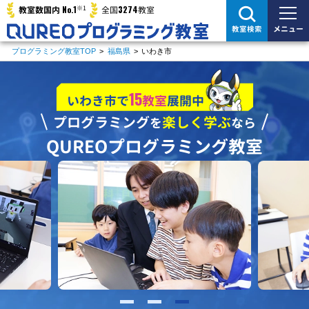
※1
No.1
3274
教室数国内
全国
教室
メニュー
教室検索
プログラミング教室TOP
>
福島県
>
いわき市
15
いわき市で
教室
展開中
プログラミング
楽しく学ぶ
を
なら
QUREOプログラミング教室