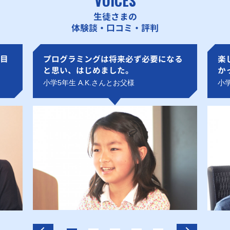
VOICES
生徒さまの
体験談・口コミ・評判
目
プログラミングは将来必ず必要になる
楽
と思い、はじめました。
か
小学5年生 A.K.さんとお父様
小学