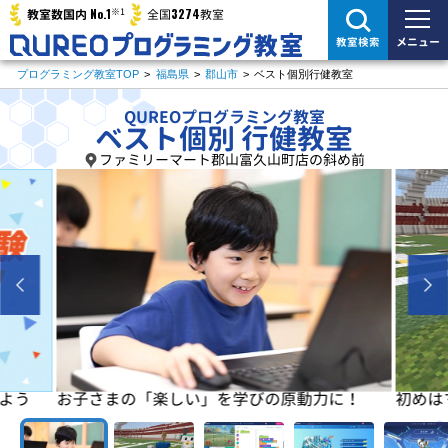
※1
No.1
3274
教室数国内
全国
教室
メニュー
教室検索
プログラミング教室TOP
>
福島県
>
郡山市
>
ベスト個別行健教室
QUREOプログラミング教室
ベスト個別 行健教室
ファミリーマート郡山富久山町店の斜め前
よう
お子さまの「楽しい」を学びの原動力に！
初めは