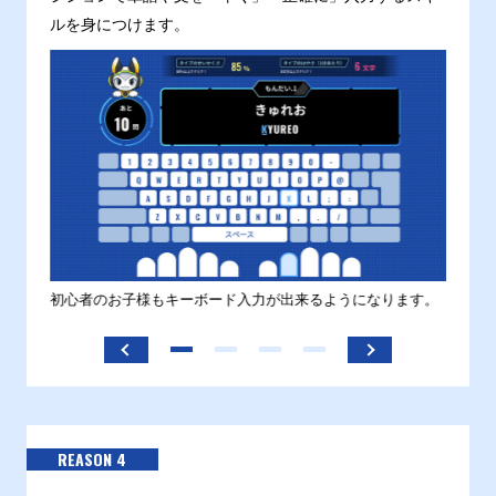
ルを身につけます。
す。
初心者のお子様もキーボード入力が出来るようになります。
正しい
ます。
REASON 4