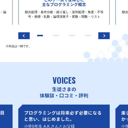
主なプログラミング概念
・論
順次処理・条件分岐・繰り返し・並列処理・角度・不等
順
号・座標・乱数・論理演算子・変数・関数・リスト
※作品は一例です。
VOICES
生徒さまの
体験談・口コミ・評判
目
プログラミングは将来必ず必要になる
楽
と思い、はじめました。
か
小学5年生 A.K.さんとお父様
小学