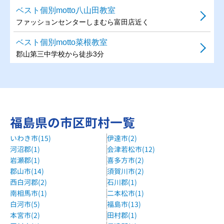
ベスト個別motto八山田教室
ファッションセンターしまむら富田店近く
ベスト個別motto菜根教室
郡山第三中学校から徒歩3分
ベスト個別日和田教室
ひわだ斎場のはすむかい
ベスト個別桑野北教室
福島県の市区町村一覧
ウェルシア郡山桑野店むかい
いわき市(15)
伊達市(2)
ベスト個別富田中央教室
河沼郡(1)
会津若松市(12)
富田中学校から徒歩10分
岩瀬郡(1)
喜多方市(2)
ベスト個別希望ヶ丘教室
郡山市(14)
須賀川市(2)
西白河郡(2)
石川郡(1)
郡山第六中学校から徒歩10分
南相馬市(1)
二本松市(1)
ベスト個別朝日が丘教室
白河市(5)
福島市(13)
郡山第七中学校・朝日が丘小学校から徒歩5分
本宮市(2)
田村郡(1)