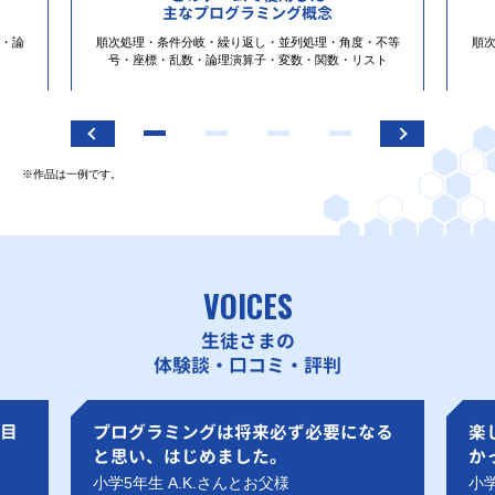
主なプログラミング概念
・論
順次処理・条件分岐・繰り返し・並列処理・角度・不等
順
号・座標・乱数・論理演算子・変数・関数・リスト
※作品は一例です。
VOICES
生徒さまの
体験談・口コミ・評判
目
プログラミングは将来必ず必要になる
楽
と思い、はじめました。
か
小学5年生 A.K.さんとお父様
小学