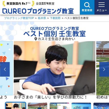
※1
No.1
3274
教室数国内
全国
教室
メニュー
教室検索
プログラミング教室TOP
>
栃木県
>
下都賀郡
>
ベスト個別壬生教室
QUREOプログラミング教室
ベスト個別 壬生教室
カスミ壬生店さま向かい
よう
お子さまの「楽しい」を学びの原動力に！
初めは