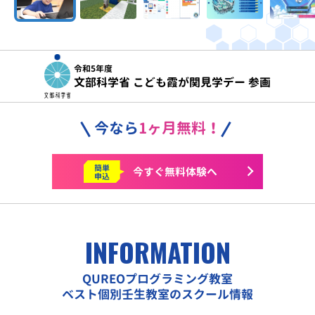
令和5年度
文部科学省 こども霞が関見学デー 参画
今なら
1ヶ月無料！
簡単
今すぐ
無料体験へ
申込
INFORMATION
QUREOプログラミング教室
ベスト個別壬生教室のスクール情報