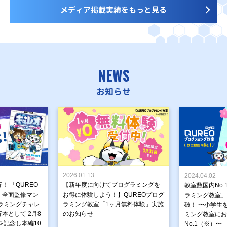
メディア掲載実績をもっと見る
NEWS
お知らせ
2026.01.13
2024.04.02
！ 「QUREO
【新年度に向けてプログラミングを
教室数国内No.
」全面監修マン
お得に体験しよう！】QUREOプログ
ラミング教室」が
ラミングチャレ
ラミング教室「1ヶ月無料体験」実施
破！ 〜小学生
本として 2月8
のお知らせ
ミング教室にお
を記念し本編10
No.1（※）〜