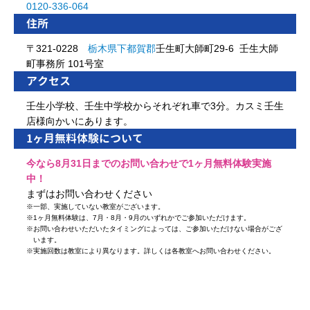
0120-336-064
住所
〒321-0228
栃木県
下都賀郡
壬生町大師町29-6 壬生大師
町事務所 101号室
アクセス
壬生小学校、壬生中学校からそれぞれ車で3分。カスミ壬生
店様向かいにあります。
1ヶ月無料体験について
今なら8月31日までのお問い合わせで1ヶ月無料体験実施
中！
まずはお問い合わせください
※
一部、実施していない教室がございます。
※
1ヶ月無料体験は、7月・8月・9月のいずれかでご参加いただけます。
※
お問い合わせいただいたタイミングによっては、ご参加いただけない場合がござ
います。
※
実施回数は教室により異なります。詳しくは各教室へお問い合わせください。