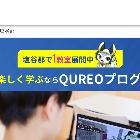
塩谷郡
1
塩谷郡で
教室
展開中
QUREOプロ
楽しく学ぶ
なら