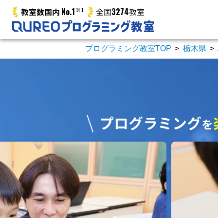
No.1
※1
3274
教室数国内
全国
教室
プログラミング教室TOP
>
栃木県
>
プログラミング
を