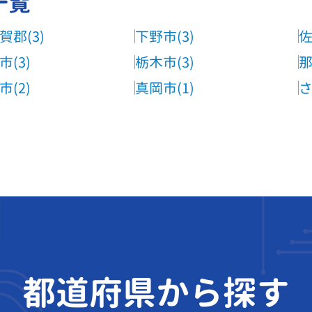
一覧
賀郡(3)
下野市(3)
佐
市(3)
栃木市(3)
那
市(2)
真岡市(1)
さ
都道府県から探す