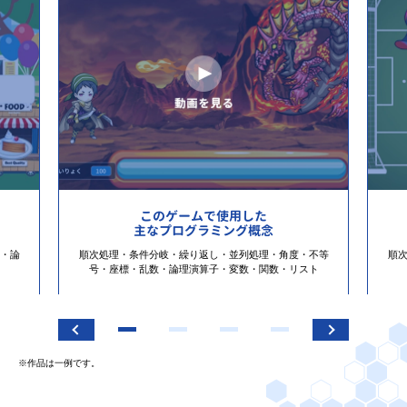
このゲームで使用した
主なプログラミング概念
・論
順次処理・条件分岐・繰り返し・並列処理・角度・不等
順
号・座標・乱数・論理演算子・変数・関数・リスト
※作品は一例です。