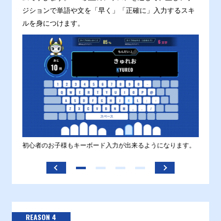
ジションで単語や文を「早く」「正確に」入力するスキ
ルを身につけます。
す。
初心者のお子様もキーボード入力が出来るようになります。
正しい
ます。
REASON 4