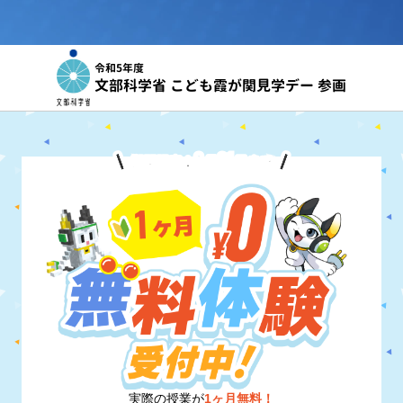
令和5年度
文部科学省 こども霞が関見学デー 参画
8
31
期間限定！
月
日
まで
実際の授業が
1ヶ月無料！