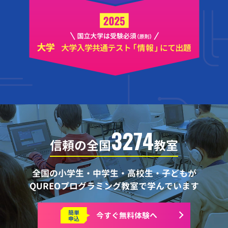
3274
信頼の全国
教室
全国の小学生・中学生・高校生・子どもが
QUREOプログラミング教室で学んでいます
簡単
今すぐ
無料体験へ
申込