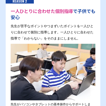
REASON 2
一人ひとりに合わせた個別指導
で子供でも
安心
先生が苦手なポイントやつまずいたポイントを一人ひと
りに合わせて個別に指導します。一人ひとりに合わせた
指導で「わからない」をそのままにしません。
。
先生がパソコンやタブレットの基本操作からサポートしま
わから