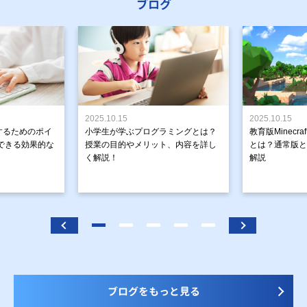
ブログ
2025.10.15
2025.10.15
するためのポイ
小学生が学ぶプログラミングとは？
教育版Minecr
できる効果的な
授業の目的やメリット、内容を詳し
とは？通常版と
く解説！
解説
ブログをもっと見る