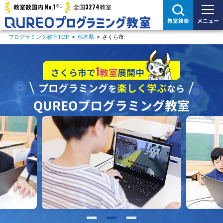
※1
No.1
3274
教室数国内
全国
教室
メニュー
教室検索
プログラミング教室TOP
>
栃木県
>
さくら市
1
さくら市で
教室
展開中
プログラミング
楽しく学ぶ
を
なら
QUREOプログラミング教室