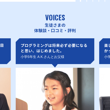
VOICES
生徒さまの
体験談・口コミ・評判
目
プログラミングは将来必ず必要になる
楽
と思い、はじめました。
か
小学5年生 A.K.さんとお父様
小学