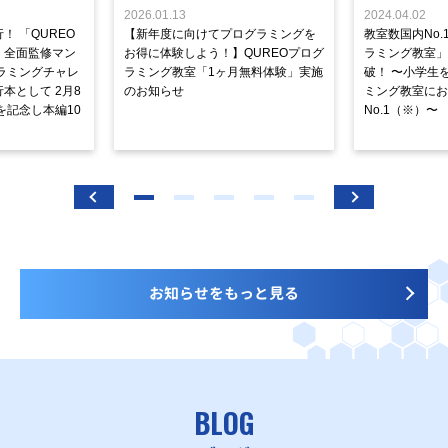
2026.01.13
2024.04.02
！ 「QUREO
【新年度に向けてプログラミングを
教室数国内No.
」全面監修マン
お得に体験しよう！】QUREOプログ
ラミング教室」が
ラミングチャレ
ラミング教室「1ヶ月無料体験」実施
破！ 〜小学生
本として 2月8
のお知らせ
ミング教室にお
を記念し本編10
No.1（※）〜
お知らせをもっと見る
BLOG