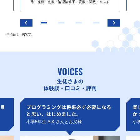
号・座標・乱数・論理演算子・変数・関数・リスト
※作品は一例です。
VOICES
生徒さまの
体験談・口コミ・評判
目
プログラミングは将来必ず必要になる
楽
と思い、はじめました。
か
小学5年生 A.K.さんとお父様
小学