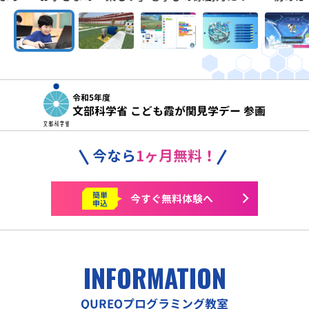
令和5年度
文部科学省 こども霞が関見学デー 参画
今なら
1ヶ月無料！
簡単
今すぐ
無料体験へ
申込
INFORMATION
QUREOプログラミング教室