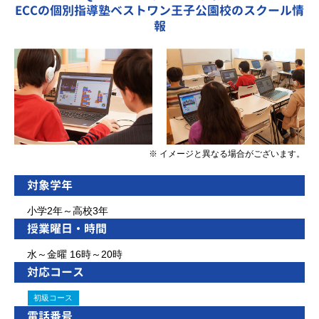
ECCの個別指導塾ベストワン王子公園校のスクール情
報
※ イメージと異なる場合がございます。
対象学年
小学2年～高校3年
授業曜日・時間
水～金曜 16時～20時
対応コース
初級コース
電話番号