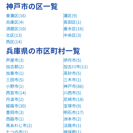
神戸市の区一覧
阪神電鉄岩屋駅より徒歩６分
東灘区(16)
灘区(9)
山本塾六甲本部教室
兵庫区(4)
長田区(1)
阪急神戸本線 六甲駅 徒歩3分
須磨区(10)
垂水区(16)
北区(13)
中央区(3)
西区(14)
兵庫県の市区町村一覧
芦屋市(3)
伊丹市(5)
加古郡(2)
加古川市(11)
加東市(1)
高砂市(5)
三田市(5)
三木市(1)
小野市(1)
神戸市(86)
西宮市(14)
川西市(5)
丹波市(2)
尼崎市(18)
姫路市(30)
宝塚市(9)
豊岡市(3)
明石市(17)
西脇市(1)
洲本市(2)
南あわじ市(2)
淡路市(1)
たつの市(1)
揖保郡(1)