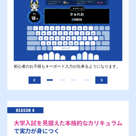
す。
初心者のお子様もキーボード入力が出来るようになります。
正しい
ます。
REASON 4
大学入試を見据えた本格的なカリキュラム
で実力が身につく