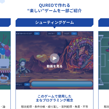
QUREOで作れる
“楽しい”ゲームを一部ご紹介
シューティングゲーム
このゲームで使用した
主なプログラミング概念
・論
順次処理・条件分岐・繰り返し・並列処理・角度・不等
順