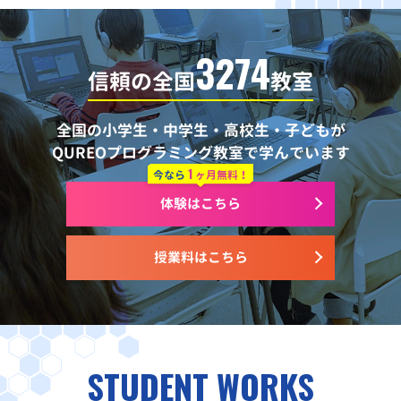
3274
信頼の全国
教室
全国の小学生・中学生・高校生・子どもが
QUREOプログラミング教室で学んでいます
1
今なら
ヶ月無料！
体験はこちら
授業料はこちら
STUDENT WORKS