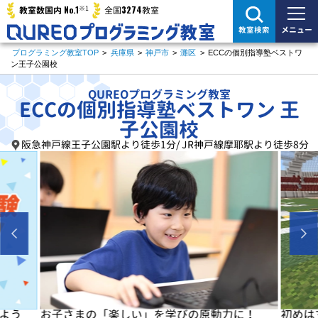
※1
No.1
3274
教室数国内
全国
教室
メニュー
教室検索
プログラミング教室TOP
>
兵庫県
>
神戸市
>
灘区
>
ECCの個別指導塾ベストワ
ン王子公園校
QUREOプログラミング教室
ECCの個別指導塾ベストワン 王
子公園校
阪急神戸線王子公園駅より徒歩1分/ JR神戸線摩耶駅より徒歩8分
よう
お子さまの「楽しい」を学びの原動力に！
初めは