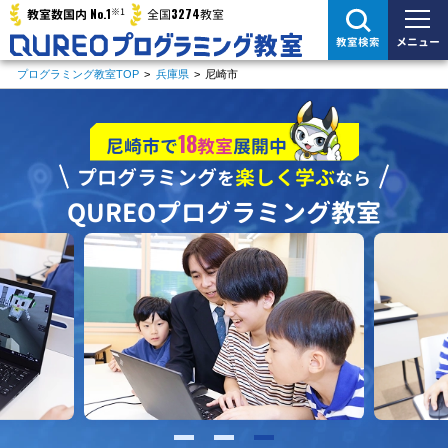
※1
No.1
3274
教室数国内
全国
教室
メニュー
教室検索
プログラミング教室TOP
>
兵庫県
>
尼崎市
18
尼崎市で
教室
展開中
プログラミング
楽しく学ぶ
を
なら
QUREOプログラミング教室