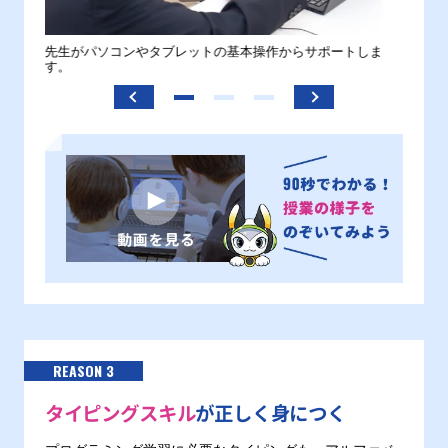
。
先生がパソコンやタブレットの基本操作からサポートしま
わから
す。
REASON 3
タイピングスキル
が正しく身につく