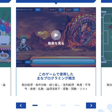
このゲームで使用した
主なプログラミング概念
・論
順次処理・条件分岐・繰り返し・並列処理・角度・不等
順
号・座標・乱数・論理演算子・変数・関数・リスト