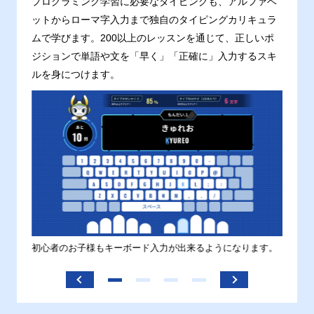
プログラミング学習に必要なタイピングも、アルファベ
ットからローマ字入力まで独自のタイピングカリキュラ
ムで学びます。200以上のレッスンを通じて、正しいポ
ジションで単語や文を「早く」「正確に」入力するスキ
ルを身につけます。
す。
初心者のお子様もキーボード入力が出来るようになります。
正しい
ます。