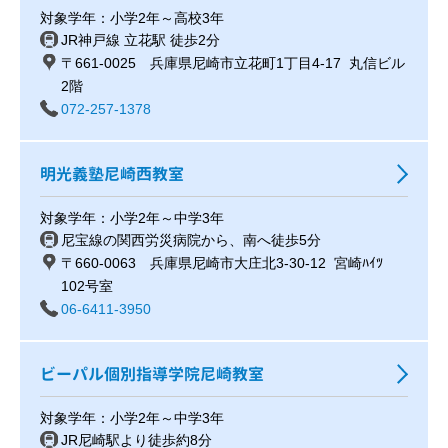
対象学年：小学2年～高校3年
JR神戸線 立花駅 徒歩2分
〒661-0025 兵庫県尼崎市立花町1丁目4-17 丸信ビル
2階
072-257-1378
明光義塾尼崎西教室
対象学年：小学2年～中学3年
尼宝線の関西労災病院から、南へ徒歩5分
〒660-0063 兵庫県尼崎市大庄北3-30-12 宮崎ﾊｲﾂ
102号室
06-6411-3950
ビーパル個別指導学院尼崎教室
対象学年：小学2年～中学3年
JR尼崎駅より徒歩約8分