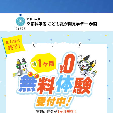
令和5年度
文部科学省 こども霞が関見学デー 参画
8
31
期間限定！
月
日
まで
実際の授業が
1ヶ月無料！