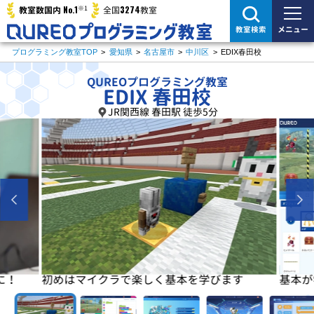
※1
No.1
3274
教室数国内
全国
教室
メニュー
教室検索
プログラミング教室TOP
>
愛知県
>
名古屋市
>
中川区
>
EDIX春田校
QUREOプログラミング教室
EDIX 春田校
JR関西線 春田駅 徒歩5分
に！
初めはマイクラで楽しく基本を学びます
基本が