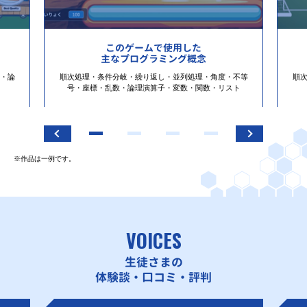
このゲームで使用した
主なプログラミング概念
・論
順次処理・条件分岐・繰り返し・並列処理・角度・不等
順
号・座標・乱数・論理演算子・変数・関数・リスト
※作品は一例です。
VOICES
生徒さまの
体験談・口コミ・評判