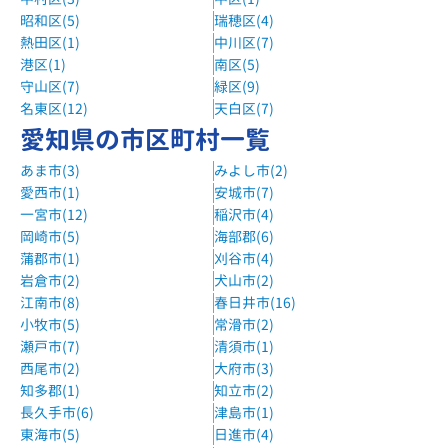
昭和区(5)
瑞穂区(4)
熱田区(1)
中川区(7)
港区(1)
南区(5)
守山区(7)
緑区(9)
名東区(12)
天白区(7)
愛知県の市区町村一覧
あま市(3)
みよし市(2)
愛西市(1)
安城市(7)
一宮市(12)
稲沢市(4)
岡崎市(5)
海部郡(6)
蒲郡市(1)
刈谷市(4)
岩倉市(2)
犬山市(2)
江南市(8)
春日井市(16)
小牧市(5)
常滑市(2)
瀬戸市(7)
清須市(1)
西尾市(2)
大府市(3)
知多郡(1)
知立市(2)
長久手市(6)
津島市(1)
東海市(5)
日進市(4)