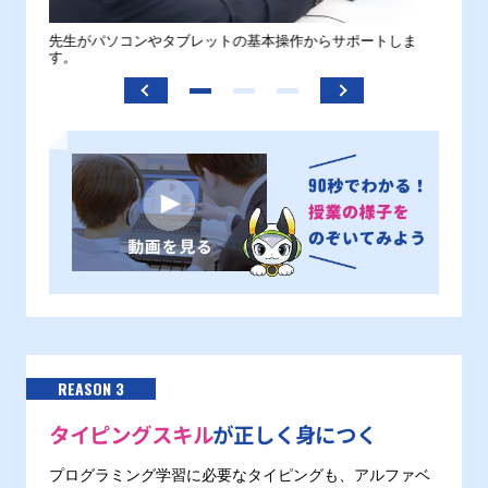
。
先生がパソコンやタブレットの基本操作からサポートしま
わから
す。
REASON 3
タイピングスキル
が正しく身につく
プログラミング学習に必要なタイピングも、アルファベ