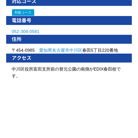
対応コース
初級コース
電話番号
052-304-0581
住所
〒454-0985
愛知県
名古屋市
中川区
春田5丁目220番地
アクセス
中川区役所富田支所前の替元公園の南側がEDIX春田校で
す。