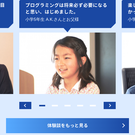
目
プログラミングは将来必ず必要になる
楽
と思い、はじめました。
か
小学5年生 A.K.さんとお父様
小学
体験談をもっと見る