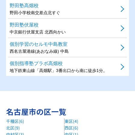
野田塾高畑校
野田小学校南交差点北すぐ
野田塾伏屋校
中京銀行伏屋支店 北西向かい
個別学習のセルモ中島教室
西名古屋港線(あおなみ線) 中島
個別指導塾プラボ高畑校
地下鉄東山線「高畑駅」3番出口から南に徒歩1分。
EDIX中郷校
荒子小学校から徒歩5分
名古屋市の区一覧
千種区(6)
東区(4)
北区(9)
西区(6)
中村区(3)
中区(1)