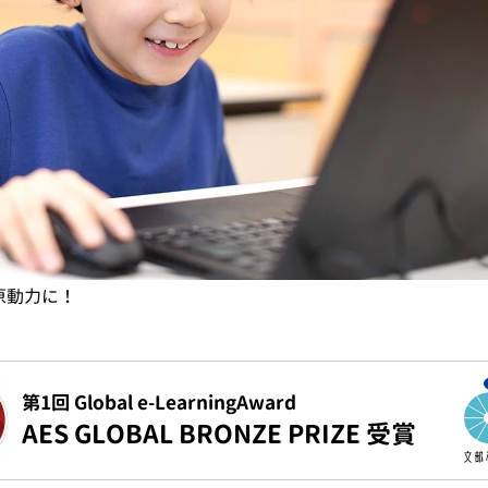
原動力に！
第1回 Global e-LearningAward
AES GLOBAL BRONZE PRIZE 受賞