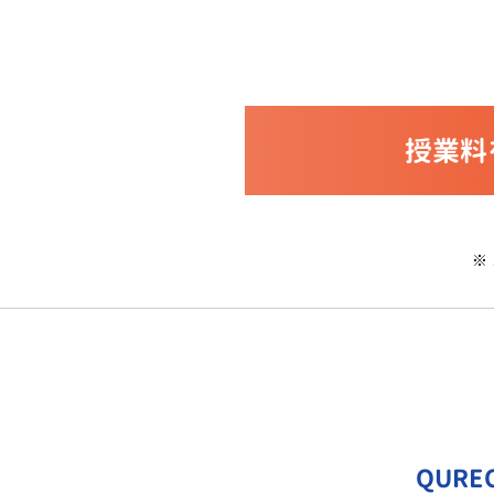
授業料
※
QUR