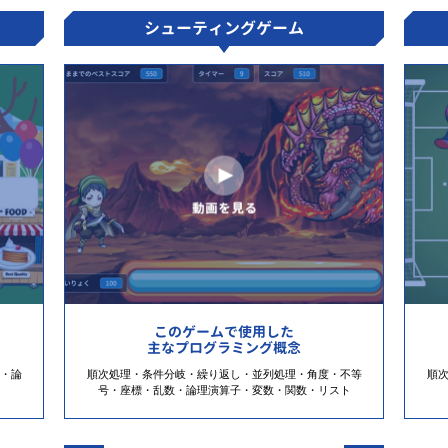
シューティングゲーム
このゲームで使用した
主なプログラミング概念
・論
順次処理・条件分岐・繰り返し・並列処理・角度・不等
順
号・座標・乱数・論理演算子・変数・関数・リスト