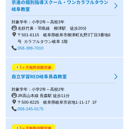
京進の個別指導スクール・ワンカラフルタウン
岐阜教室
対象学年：小学2年～高校3年
名鉄竹鼻・羽島線 柳津駅 徒歩20分
〒501-6115 岐阜県岐阜市柳津町丸野3丁目3番地6
号 カラフルタウン岐阜 1階
058-388-7010
1
ヶ月無料体験対象
自立学習RED岐阜長森教室
対象学年：小学2年～高校2年
JR高山本線 長森駅 徒歩11分
〒500-8225 岐阜県岐阜市岩地1-11-17 1F
058-245-0175
1
ヶ月無料体験対象