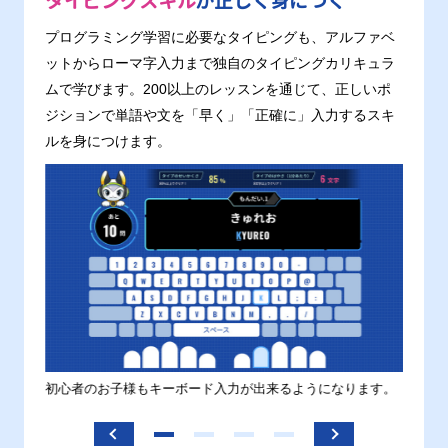
タイピングスキル
が正しく身につく
プログラミング学習に必要なタイピングも、アルファベ
ットからローマ字入力まで独自のタイピングカリキュラ
ムで学びます。200以上のレッスンを通じて、正しいポ
ジションで単語や文を「早く」「正確に」入力するスキ
ルを身につけます。
す。
初心者のお子様もキーボード入力が出来るようになります。
正しい
ます。