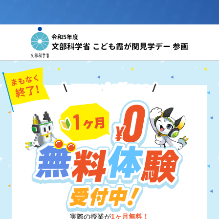
令和5年度
文部科学省 こども霞が関見学デー 参画
8
31
期間限定！
月
日
まで
実際の授業が
1ヶ月無料！