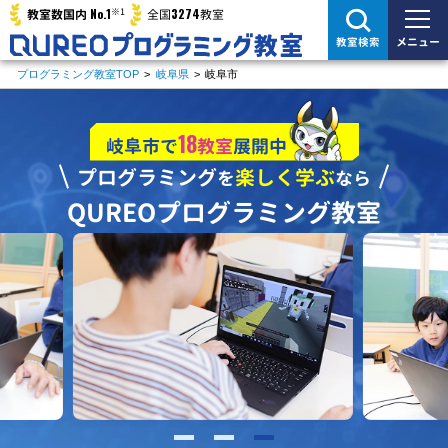
※1
No.1
3274
教室数国内
全国
教室
メニュー
教室検索
プログラミング教室TOP
>
岐阜県
>
岐阜市
18
岐阜市で
教室
展開中
プログラミング
楽しく学ぶ
を
なら
QUREOプログラミング教室