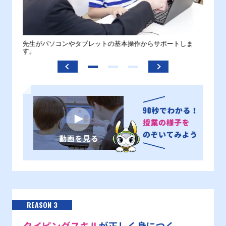
。
先生がパソコンやタブレットの基本操作からサポートしま
わから
す。
REASON 3