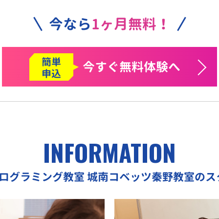
今なら
1ヶ月無料！
簡単
今すぐ
無料体験へ
申込
INFORMATION
プログラミング教室
城南コベッツ秦野教室のス