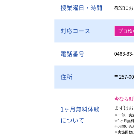
授業曜日・時間
教室にお
対応コース
プロ検
電話番号
0463-83
住所
〒257-
今なら8
1ヶ月無料体験
まずはお
※
一部、実
について
※
1ヶ月無
※
お問い合
※
実施回数