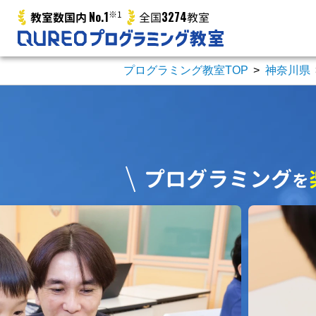
No.1
※1
3274
教室数国内
全国
教室
プログラミング教室TOP
>
神奈川県
プログラミング
を