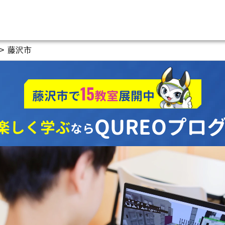
>
藤沢市
15
藤沢市で
教室
展開中
QUREOプロ
楽しく学ぶ
なら