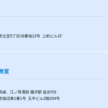
沢市辻堂5丁目18番地13号 上村ビル1F
教室
島線、江ノ島電鉄 藤沢駅 徒歩5分
沢市鵠沼東1番1号 玉半ビル2階204号