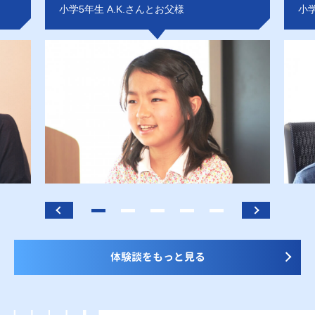
小学5年生 A.K.さんとお父様
小学
体験談をもっと見る