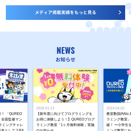
メディア掲載実績をもっと見る
NEWS
お知らせ
2026.01.13
2024.04.02
！ 「QUREO
【新年度に向けてプログラミングを
教室数国内No.
」全面監修マン
お得に体験しよう！】QUREOプログ
ラミング教室」が
ラミングチャレ
ラミング教室「1ヶ月無料体験」実施
破！ 〜小学生
本として 2月8
のお知らせ
ミング教室にお