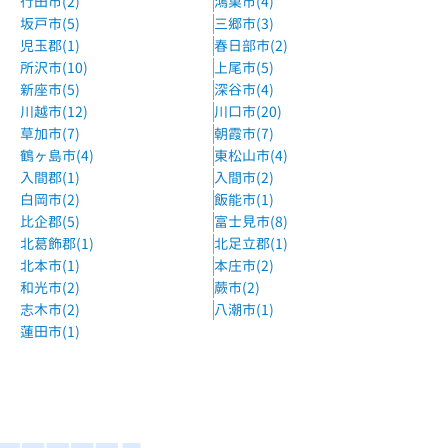
行田市(2)
鴻巣市(4)
坂戸市(5)
三郷市(3)
児玉郡(1)
春日部市(2)
所沢市(10)
上尾市(5)
新座市(5)
深谷市(4)
川越市(12)
川口市(20)
草加市(7)
朝霞市(7)
鶴ヶ島市(4)
東松山市(4)
入間郡(1)
入間市(2)
白岡市(2)
飯能市(1)
比企郡(5)
富士見市(8)
北葛飾郡(1)
北足立郡(1)
北本市(1)
本庄市(2)
和光市(2)
蕨市(2)
志木市(2)
八潮市(1)
蓮田市(1)