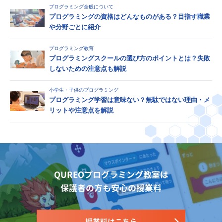
プログラミング全般について
プログラミングの資格はどんなものがある？目指す職業
や分野ごとに紹介
プログラミング教育
プログラミングスクールの選び方のポイントとは？失敗
しないための注意点も解説
小学生・子供のプログラミング
プログラミング学習は意味ない？無駄ではない理由・メ
リットや注意点を解説
QUREOプログラミング教室は
保護者の方も安心の授業料
授業料はこちら