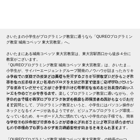
※授業曜日・授業料等は各教室ページよりお問い合わせください。
さいたまの小学生がプログラミング教室に通うなら「QUREOプログラミン
グ教室 城南コベッツ 東大宮教室」へ。
さいたまにある城南コベッツ 東大宮教室は、東大宮駅西口から徒歩４分に
教室がございます。
「QUREOプログラミング教室 城南コベッツ 東大宮教室」は、さいたまの
小学生が、サイバーエージェントグループ開発のノウハウが詰まったカリキ
ュラムで、プログラミングの基礎を学習することが可能なプログラミング教
小学校での集団での授業とは異なった「プログラミング教室」だからこそ、
室となっております。私達のプログラミング教室で使う「QUREO」という
小学生のお子様一人ひとりのペースを大切に、まずは楽しんでプログラミン
プログラミングサービスは、小学生向けの教材となっており、１つのレッス
グを進めていただくことができます。そして学習を進めると難易度の高いゲ
ンで１つのゲームを作ります。
ームを作ることができるので、楽しくプログラミング教室に通いながら、小
学生のお子様が着実にプログラミングの概念を習得できる設計となっており
さいたまで近くのプログラミング教室をお探しの保護者の方からよくいただ
ます。
くご質問として、プログラミング教室というと、小学生にはパソコン操作が
ネックとなるイメージがあるようですが、ビジュアルプログラミング環境と
なっているため、キーボード入力に慣れていない小学生のお子様でも、簡単
なマウスの操作だけで進めることができ、プログラミング教室に通うのがは
小学校でも、今後プログラミングが必修化されることにより、さいたまで
じめての場合でも親しみやすく、継続しやすいカリキュラムと言えます。
も、小学生のプログラミング教育の必要性が高まると考えられます。
「QUREOプログラミング教室 城南コベッツ 東大宮教室」の特長の一つ