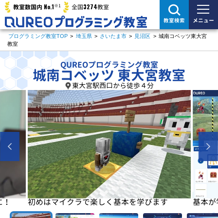
※1
No.1
3274
教室数国内
全国
教室
メニュー
教室検索
プログラミング教室TOP
>
埼玉県
>
さいたま市
>
見沼区
>
城南コベッツ東大宮
教室
QUREOプログラミング教室
城南コベッツ 東大宮教室
東大宮駅西口から徒歩４分
に！
初めはマイクラで楽しく基本を学びます
基本が