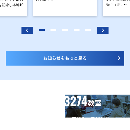
を記念し本編10
No.1（※）〜
お知らせをもっと見る
3274
信頼の全国
教室
全国の小学生・中学生・高校生・子どもが
QUREOプログラミング教室で学んでいます