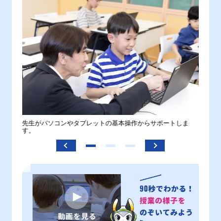
。
先生がパソコンやタブレットの基本操作からサポートしま
わから
す。