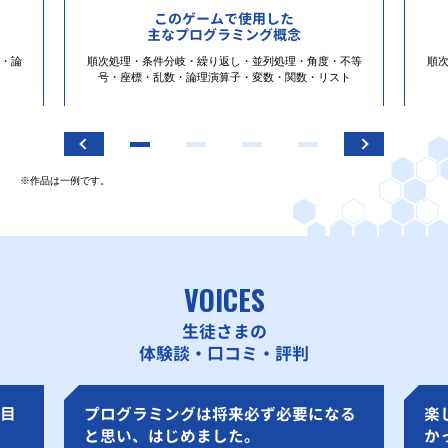
このゲームで使用した
主なプログラミング概念
・論
順次処理・条件分岐・繰り返し・並列処理・角度・不等
順
号・座標・乱数・論理演算子・変数・関数・リスト
※作品は一例です。
VOICES
生徒さまの
体験談・口コミ・評判
目
プログラミングは将来必ず必要になる
楽
と思い、はじめました。
か