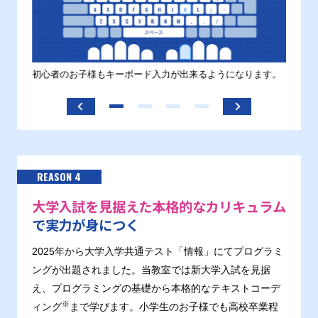
す。
初心者のお子様もキーボード入力が出来るようになります。
正しい
ます。
REASON 4
大学入試を見据えた本格的なカリキュラム
で実力が身につく
2025年から大学入学共通テスト「情報」にてプログラミ
ングが出題されました。当教室では新大学入試を見据
え、プログラミングの基礎から本格的なテキストコーデ
※
ィング
まで学びます。小学生のお子様でも高校卒業程