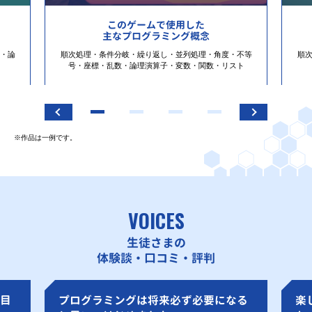
このゲームで使用した
主なプログラミング概念
・論
順次処理・条件分岐・繰り返し・並列処理・角度・不等
順
号・座標・乱数・論理演算子・変数・関数・リスト
※作品は一例です。
VOICES
生徒さまの
体験談・口コミ・評判
目
プログラミングは将来必ず必要になる
楽