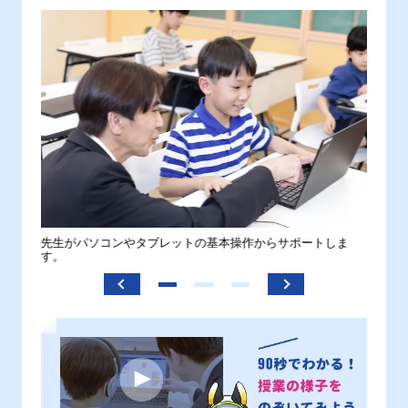
。
先生がパソコンやタブレットの基本操作からサポートしま
わから
す。