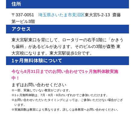
住所
〒337-0051
埼玉県
さいたま市
見沼区
東大宮5-2-13 齋藤
第一ビル3階
アクセス
東大宮駅東口を背にして、ロータリーの右手1階に「かきう
ち歯科」があるビルがあります。そのビルの3階が森塾 東
大宮校になります。東大宮駅徒歩1分です。
1ヶ月無料体験について
今なら8月31日までのお問い合わせで1ヶ月無料体験実施
中！
まずはお問い合わせください
※
一部、実施していない教室がございます。
※
1ヶ月無料体験は、7月・8月・9月のいずれかでご参加いただけます。
※
お問い合わせいただいたタイミングによっては、ご参加いただけない場合がござ
います。
※
実施回数は教室により異なります。詳しくは各教室へお問い合わせください。