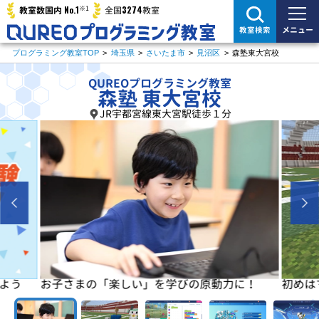
※1
No.1
3274
教室数国内
全国
教室
メニュー
教室検索
プログラミング教室TOP
>
埼玉県
>
さいたま市
>
見沼区
>
森塾東大宮校
QUREOプログラミング教室
森塾 東大宮校
JR宇都宮線東大宮駅徒歩１分
よう
お子さまの「楽しい」を学びの原動力に！
初めは