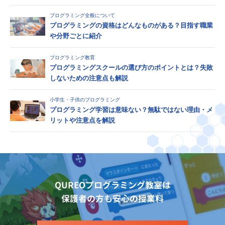
プログラミング全般について
プログラミングの資格はどんなものがある？目指す職業
や分野ごとに紹介
プログラミング教育
プログラミングスクールの選び方のポイントとは？失敗
しないための注意点も解説
小学生・子供のプログラミング
プログラミング学習は意味ない？無駄ではない理由・メ
リットや注意点を解説
QUREOプログラミング教室は
保護者の方も安心の授業料