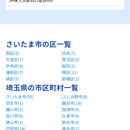
JR東大宮駅西口徒歩5分
さいたま市の区一覧
西区(5)
北区(7)
大宮区(7)
見沼区(5)
中央区(4)
桜区(2)
浦和区(7)
南区(11)
緑区(5)
岩槻区(2)
埼玉県の市区町村一覧
さいたま市(55)
ふじみ野市(8)
羽生市(1)
越谷市(18)
桶川市(2)
加須市(4)
吉川市(6)
久喜市(8)
狭山市(1)
熊谷市(5)
戸田市(14)
幸手市(1)