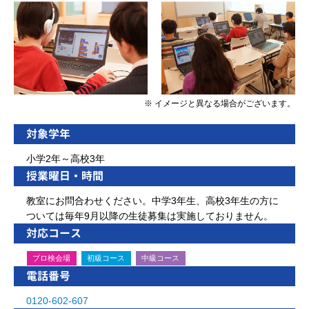
※ イメージと異なる場合がございます。
対象学年
小学2年～高校3年
授業曜日・時間
教室にお問合わせください。中学3年生、高校3年生の方に
ついては毎年9月以降の生徒募集は実施しておりません。
対応コース
プロ検会場
初級コース
中級コース
電話番号
0120-602-607