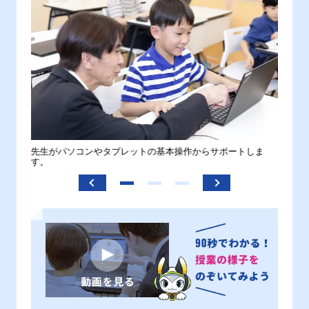
。
先生がパソコンやタブレットの基本操作からサポートしま
わから
す。