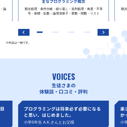
主なプログラミング概念
・論
順次処理・条件分岐・繰り返し・並列処理・角度・不等
順
号・座標・乱数・論理演算子・変数・関数・リスト
※作品は一例です。
VOICES
生徒さまの
体験談・口コミ・評判
目
プログラミングは将来必ず必要になる
楽
と思い、はじめました。
か
小学5年生 A.K.さんとお父様
小学