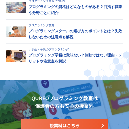
プログラミング全般について
プログラミングの資格はどんなものがある？目指す職業
や分野ごとに紹介
プログラミング教育
プログラミングスクールの選び方のポイントとは？失敗
しないための注意点も解説
小学生・子供のプログラミング
プログラミング学習は意味ない？無駄ではない理由・メ
リットや注意点を解説
QUREOプログラミング教室は
保護者の方も安心の授業料
授業料はこちら