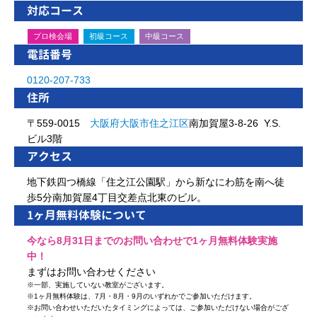
対応コース
プロ検会場
初級コース
中級コース
電話番号
0120-207-733
住所
〒559-0015
大阪府
大阪市
住之江区
南加賀屋3-8-26 Y.S.
ビル3階
アクセス
地下鉄四つ橋線「住之江公園駅」から新なにわ筋を南へ徒
歩5分南加賀屋4丁目交差点北東のビル。
1ヶ月無料体験について
今なら8月31日までのお問い合わせで1ヶ月無料体験実施
中！
まずはお問い合わせください
※
一部、実施していない教室がございます。
※
1ヶ月無料体験は、7月・8月・9月のいずれかでご参加いただけます。
※
お問い合わせいただいたタイミングによっては、ご参加いただけない場合がござ