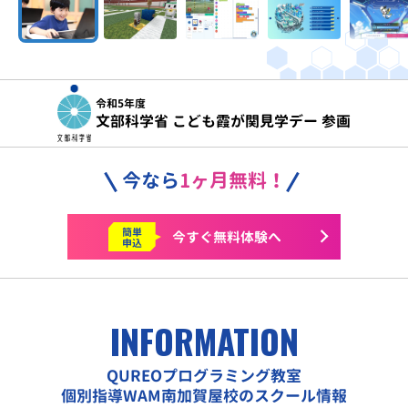
令和5年度
文部科学省 こども霞が関見学デー 参画
今なら
1ヶ月無料！
簡単
今すぐ
無料体験へ
申込
INFORMATION
QUREOプログラミング教室
個別指導WAM南加賀屋校のスクール情報