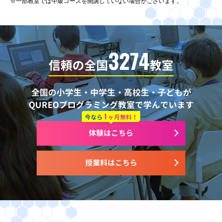
※一部教室では中級コースを開講していない場合がございます。
3274
信頼の全国
教室
全国の小学生・中学生・高校生・子どもが
QUREOプログラミング教室で学んでいます
1
今なら
ヶ月無料！
体験はこちら
授業料はこちら