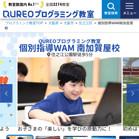
※1
No.1
3274
教室数国内
全国
教室
メニュー
教室検索
プログラミング教室TOP
>
大阪府
>
大阪市
>
住之江区
>
個別指導WAM南加賀屋
校
QUREOプログラミング教室
個別指導WAM 南加賀屋校
住之江公園駅徒歩5分
よう
お子さまの「楽しい」を学びの原動力に！
初めは