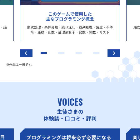
このゲームで使用した
主なプログラミング概念
・論
順次処理・条件分岐・繰り返し・並列処理・角度・不等
順
号・座標・乱数・論理演算子・変数・関数・リスト
※作品は一例です。
VOICES
生徒さまの
体験談・口コミ・評判
目
プログラミングは将来必ず必要になる
楽