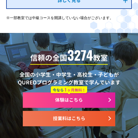
詳しく見る
※一部教室では中級コースを開講していない場合がございます。
3274
信頼の全国
教室
全国の小学生・中学生・高校生・子どもが
QUREOプログラミング教室で学んでいます
1
今なら
ヶ月無料！
体験はこちら
授業料はこちら