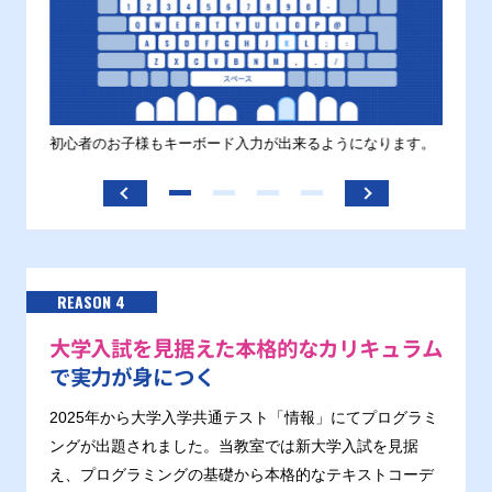
す。
初心者のお子様もキーボード入力が出来るようになります。
正しい
ます。
REASON 4
大学入試を見据えた本格的なカリキュラム
で実力が身につく
2025年から大学入学共通テスト「情報」にてプログラミ
ングが出題されました。当教室では新大学入試を見据
え、プログラミングの基礎から本格的なテキストコーデ