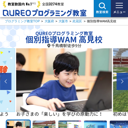
※1
No.1
3274
教室数国内
全国
教室
メニュー
教室検索
プログラミング教室TOP
>
大阪府
>
大阪市
>
此花区
>
個別指導WAM高見校
QUREOプログラミング教室
個別指導WAM 高見校
千鳥橋駅徒歩9分
よう
お子さまの「楽しい」を学びの原動力に！
初めは