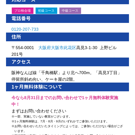
プロ検会場
初級コース
中級コース
電話番号
0120-207-733
住所
〒554-0001
大阪府
大阪市
此花区
高見3-1-30 上野ビル
201号
アクセス
阪神なんば線「千鳥橋駅」より北へ700m。「高見3丁目」
停留所斜め向い、ケーキ屋の2階。
1ヶ月無料体験について
今なら8月31日までのお問い合わせで1ヶ月無料体験実施
中！
まずはお問い合わせください
※
一部、実施していない教室がございます。
※
1ヶ月無料体験は、7月・8月・9月のいずれかでご参加いただけます。
※
お問い合わせいただいたタイミングによっては、ご参加いただけない場合がござ
います。