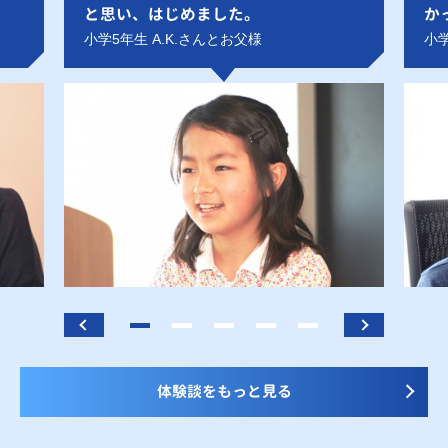
と思い、はじめました。
か
小学5年生 A.K.さんとお父様
小学
体験談をもっと見る