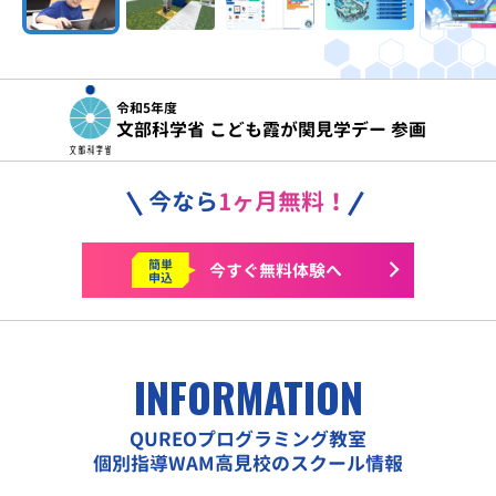
令和5年度
文部科学省 こども霞が関見学デー 参画
今なら
1ヶ月無料！
簡単
今すぐ
無料体験へ
申込
INFORMATION
QUREOプログラミング教室
個別指導WAM高見校のスクール情報