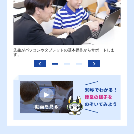
。
先生がパソコンやタブレットの基本操作からサポートしま
わから
す。