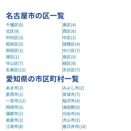
名古屋市の区一覧
千種区(6)
東区(4)
北区(9)
西区(6)
中村区(3)
中区(1)
昭和区(5)
瑞穂区(4)
熱田区(1)
中川区(7)
港区(1)
南区(5)
守山区(7)
緑区(9)
名東区(12)
天白区(7)
愛知県の市区町村一覧
あま市(3)
みよし市(2)
愛西市(1)
安城市(7)
一宮市(12)
稲沢市(4)
岡崎市(5)
海部郡(6)
蒲郡市(1)
刈谷市(4)
岩倉市(2)
犬山市(2)
江南市(8)
春日井市(16)