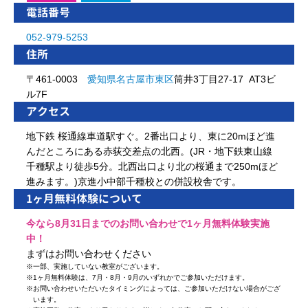
電話番号
052-979-5253
住所
〒461-0003
愛知県
名古屋市
東区
筒井3丁目27-17 AT3ビ
ル7F
アクセス
地下鉄 桜通線車道駅すぐ。2番出口より、東に20mほど進
んだところにある赤荻交差点の北西。(JR・地下鉄東山線
千種駅より徒歩5分。北西出口より北の桜通まで250mほど
進みます。)京進小中部千種校との併設校舎です。
1ヶ月無料体験について
今なら8月31日までのお問い合わせで1ヶ月無料体験実施
中！
まずはお問い合わせください
※
一部、実施していない教室がございます。
※
1ヶ月無料体験は、7月・8月・9月のいずれかでご参加いただけます。
※
お問い合わせいただいたタイミングによっては、ご参加いただけない場合がござ
います。