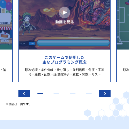
このゲームで使用した
主なプログラミング概念
・論
順次処理・条件分岐・繰り返し・並列処理・角度・不等
順
号・座標・乱数・論理演算子・変数・関数・リスト
※作品は一例です。