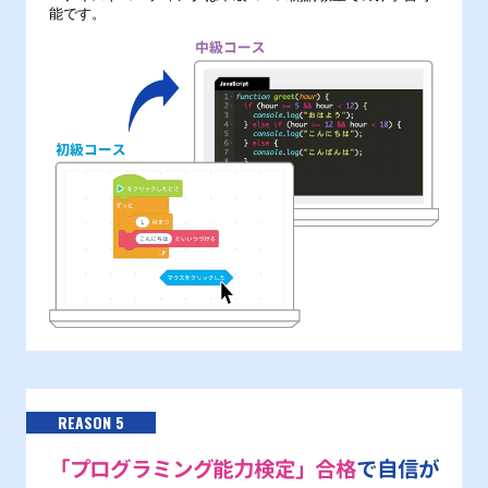
能です。
REASON 5
「プログラミング能力検定」合格
で自信が