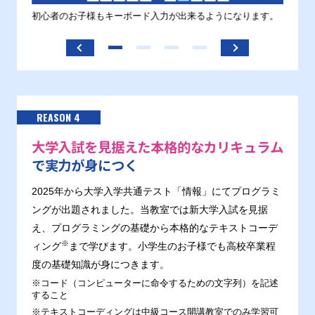
す。
初心者のお子様もキーボード入力が出来るようになります。
正しい
ます。
REASON 4
大学入試を見据えた本格的なカリキュラム
で実力が身につく
2025年から大学入学共通テスト「情報」にてプログラミ
ングが出題されました。当教室では新大学入試を見据
え、プログラミングの基礎から本格的なテキストコーデ
※
ィング
まで学びます。小学生のお子様でも高校卒業程
度の基礎知識が身につきます。
※コード（コンピューターに命令するための文字列）を記述
すること
※テキストコーディングは中級コース開講教室でのみ学習可