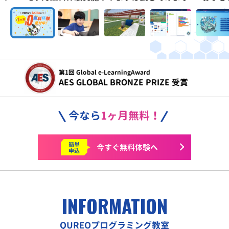
令和5年度
文部科学省 こども霞が関見学デー 参画
今なら
1ヶ月無料！
簡単
今すぐ
無料体験へ
申込
INFORMATION
QUREOプログラミング教室