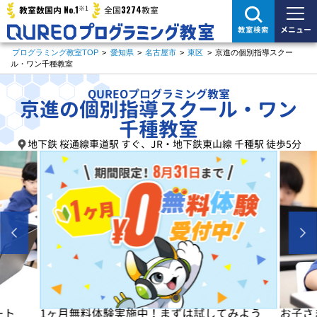
※1
No.1
3274
教室数国内
全国
教室
メニュー
教室検索
プログラミング教室TOP
>
愛知県
>
名古屋市
>
東区
>
京進の個別指導スクー
ル・ワン千種教室
QUREOプログラミング教室
京進の個別指導スクール・ワン
千種教室
地下鉄 桜通線車道駅 すぐ、JR・地下鉄東山線 千種駅 徒歩5分
よう
お子さまの「楽しい」を学びの原動力に！
初めは