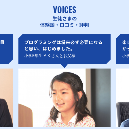
VOICES
生徒さまの
体験談・口コミ・評判
目
プログラミングは将来必ず必要になる
楽
と思い、はじめました。
か
小学5年生 A.K.さんとお父様
小学