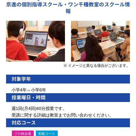
京進の個別指導スクール・ワン千種教室のスクール情
報
※ イメージと異なる場合がございます。
対象学年
小学4年～小学6年
授業曜日・時間
週1回(月4回)60分授業です。
受講に関する詳細は教室までお問い合わせください。
対応コース
プロ検会場
初級コース