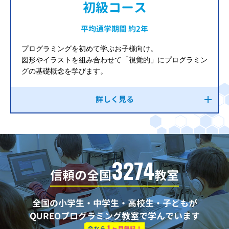
初級コース
平均通学期間 約2年
プログラミングを初めて学ぶお子様向け。
図形やイラストを組み合わせて「視覚的」にプログラミン
グの基礎概念を学びます。
詳しく見る
3274
信頼の全国
教室
全国の小学生・中学生・高校生・子どもが
QUREOプログラミング教室で学んでいます
1
今なら
ヶ月無料！