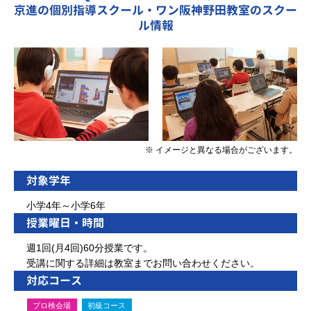
京進の個別指導スクール・ワン阪神野田教室のスクー
ル情報
※ イメージと異なる場合がございます。
対象学年
小学4年～小学6年
授業曜日・時間
週1回(月4回)60分授業です。
受講に関する詳細は教室までお問い合わせください。
対応コース
プロ検会場
初級コース