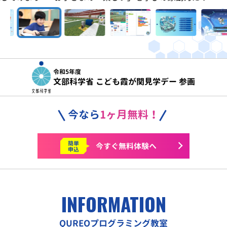
令和5年度
文部科学省 こども霞が関見学デー 参画
今なら
1ヶ月無料！
簡単
今すぐ
無料体験へ
申込
INFORMATION
QUREOプログラミング教室