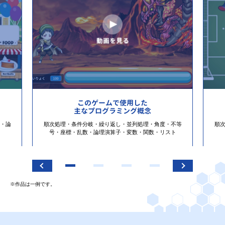
このゲームで使用した
主なプログラミング概念
・論
順次処理・条件分岐・繰り返し・並列処理・角度・不等
順
号・座標・乱数・論理演算子・変数・関数・リスト
※作品は一例です。