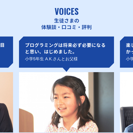
VOICES
生徒さまの
体験談・口コミ・評判
目
プログラミングは将来必ず必要になる
楽
と思い、はじめました。
か
小学5年生 A.K.さんとお父様
小学