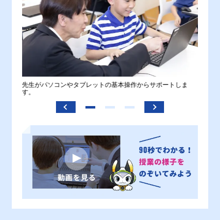
。
先生がパソコンやタブレットの基本操作からサポートしま
わから
す。