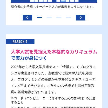
す。
初心者のお子様もキーボード入力が出来るようになります。
正しい
ます。
REASON 4
大学入試を見据えた本格的なカリキュラム
で実力が身につく
2025年から大学入学共通テスト「情報」にてプログラミ
ングが出題されました。当教室では新大学入試を見据
え、プログラミングの基礎から本格的なテキストコーデ
※
ィング
まで学びます。小学生のお子様でも高校卒業程
度の基礎知識が身につきます。
※コード（コンピューターに命令するための文字列）を記述
すること