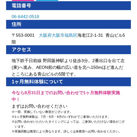
電話番号
06-6442-0518
住所
〒553-0001
大阪府
大阪市
福島区
海老江2-1-31 青山ビル5
階
アクセス
地下鉄千日前線 野田阪神駅より徒歩3分。2番出口を出て左
(東)へ進み、AEON前の幅の広い道を北へ150mほど進んだ
ところにある青山ビルの5階です。
1ヶ月無料体験について
今なら8月31日までのお問い合わせで1ヶ月無料体験実施
中！
まずはお問い合わせください
※
一部、実施していない教室がございます。
※
1ヶ月無料体験は、7月・8月・9月のいずれかでご参加いただけます。
※
お問い合わせいただいたタイミングによっては、ご参加いただけない場合がござ
います。
※
実施回数は教室により異なります。詳しくは各教室へお問い合わせください。