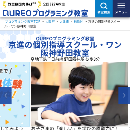
※1
No.1
3274
教室数国内
全国
教室
メニュー
教室検索
プログラミング教室TOP
>
大阪府
>
大阪市
>
福島区
>
京進の個別指導スクー
ル・ワン阪神野田教室
QUREOプログラミング教室
京進の個別指導スクール・ワン
阪神野田教室
地下鉄千日前線 野田阪神駅 徒歩3分
よう
お子さまの「楽しい」を学びの原動力に！
初めは