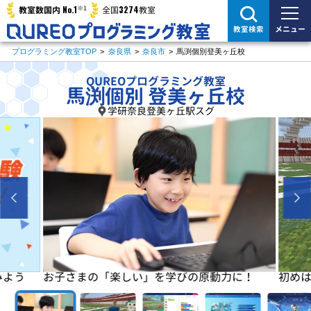
※1
No.1
3274
教室数国内
全国
教室
メニュー
教室検索
プログラミング教室TOP
>
奈良県
>
奈良市
>
馬渕個別登美ヶ丘校
QUREOプログラミング教室
馬渕個別 登美ヶ丘校
学研奈良登美ヶ丘駅スグ
よう
お子さまの「楽しい」を学びの原動力に！
初めは