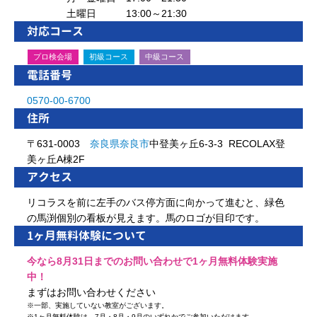
土曜日 13:00～21:30
対応コース
プロ検会場
初級コース
中級コース
電話番号
0570-00-6700
住所
〒631-0003
奈良県
奈良市
中登美ヶ丘6-3-3 RECOLAX登
美ヶ丘A棟2F
アクセス
リコラスを前に左手のバス停方面に向かって進むと、緑色
の馬渕個別の看板が見えます。馬のロゴが目印です。
1ヶ月無料体験について
今なら8月31日までのお問い合わせで1ヶ月無料体験実施
中！
まずはお問い合わせください
※
一部、実施していない教室がございます。
※
1ヶ月無料体験は、7月・8月・9月のいずれかでご参加いただけます。