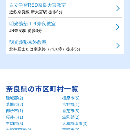
自立学習RED奈良大宮教室
近鉄奈良線 新大宮駅 徒歩6分
明光義塾ＪＲ奈良教室
JR奈良駅 徒歩3分
明光義塾京終教室
北神殿または南京終（バス停）徒歩5分
個別指導WAM富雄駅前校
近鉄奈良線 富雄駅 徒歩１分
明光義塾西大寺教室
奈良県の市区町村一覧
近鉄奈良線・京都線・橿原線 大和西大寺駅 徒歩10分
磯城郡(2)
橿原市(5)
明光義塾学研奈良登美ヶ丘教室
葛城市(2)
吉野郡(1)
近鉄けいはんな線 学研奈良登美ヶ丘駅 すぐ
御所市(1)
香芝市(5)
京進の個別指導スクール・ワン学園前教室
桜井市(1)
生駒郡(2)
生駒市(5)
大和郡山市(3)
近鉄奈良線 学園前駅 徒歩6分
大和高田市(2)
天理市(2)