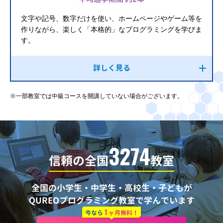
文字や記号、数字だけを使い、ホームページやゲーム等を
作りながら、楽しく「本格的」なプログラミングを学びま
す。
詳しく見る
※一部教室では中級コースを開講していない場合がございます。
3274
信頼の全国
教室
全国の小学生・中学生・高校生・子どもが
QUREOプログラミング教室で学んでいます
1
今なら
ヶ月無料！