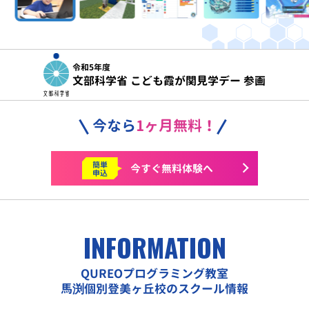
令和5年度
文部科学省 こども霞が関見学デー 参画
今なら
1ヶ月無料！
簡単
今すぐ
無料体験へ
申込
INFORMATION
QUREOプログラミング教室
馬渕個別登美ヶ丘校のスクール情報