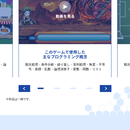
このゲームで使用した
主なプログラミング概念
・論
順次処理・条件分岐・繰り返し・並列処理・角度・不等
順
号・座標・乱数・論理演算子・変数・関数・リスト
※作品は一例です。