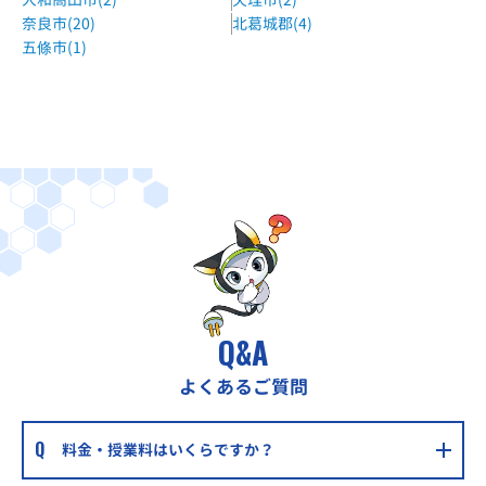
京進の個別指導スクール・ワン近鉄奈良駅前教室
奈良市(20)
北葛城郡(4)
近鉄奈良線 近鉄奈良駅 すぐ
五條市(1)
京進の個別指導スクール・ワン高の原教室
近鉄京都線 高の原駅 徒歩2分
京進の個別指導スクール・ワン富雄教室
近鉄奈良線 富雄駅 すぐ
進学ゼミナール新大宮校
近鉄新大宮駅から徒歩約10分
進学ゼミナール押熊校
近鉄学研奈良登美ヶ丘駅から車で8分、近鉄高の原駅から車
Q&A
で9分
よくあるご質問
進学ゼミナール学園前本部校
近鉄学園前駅から徒歩3分
料金・授業料はいくらですか？
進学ゼミナール西大寺南校
近鉄大和西大寺駅から徒歩12分