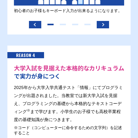
す。
初心者のお子様もキーボード入力が出来るようになります。
正しい
ます。
REASON 4
大学入試を見据えた本格的なカリキュラム
で実力が身につく
2025年から大学入学共通テスト「情報」にてプログラミ
ングが出題されました。当教室では新大学入試を見据
え、プログラミングの基礎から本格的なテキストコーデ
※
ィング
まで学びます。小学生のお子様でも高校卒業程
度の基礎知識が身につきます。
※コード（コンピューターに命令するための文字列）を記述
すること