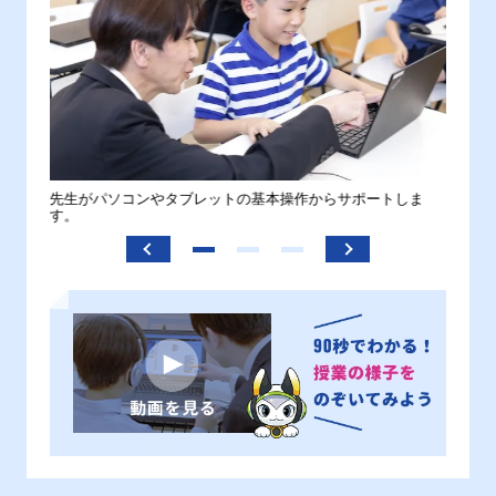
。
先生がパソコンやタブレットの基本操作からサポートしま
わから
す。