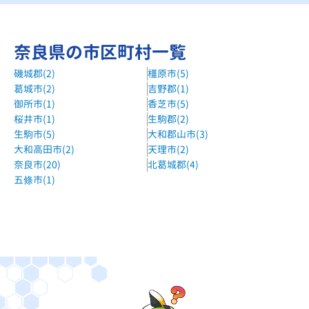
北神殿または南京終（バス停）徒歩5分
個別指導WAM富雄駅前校
奈良県の市区町村一覧
近鉄奈良線 富雄駅 徒歩１分
磯城郡(2)
橿原市(5)
明光義塾西大寺教室
葛城市(2)
吉野郡(1)
近鉄奈良線・京都線・橿原線 大和西大寺駅 徒歩10分
御所市(1)
香芝市(5)
明光義塾学研奈良登美ヶ丘教室
桜井市(1)
生駒郡(2)
生駒市(5)
大和郡山市(3)
近鉄けいはんな線 学研奈良登美ヶ丘駅 すぐ
大和高田市(2)
天理市(2)
京進の個別指導スクール・ワン学園前教室
奈良市(20)
北葛城郡(4)
近鉄奈良線 学園前駅 徒歩6分
五條市(1)
京進の個別指導スクール・ワン近鉄奈良駅前教室
近鉄奈良線 近鉄奈良駅 すぐ
京進の個別指導スクール・ワン高の原教室
近鉄京都線 高の原駅 徒歩2分
京進の個別指導スクール・ワン富雄教室