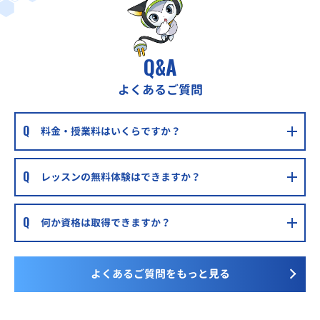
近鉄奈良線 富雄駅 すぐ
進学ゼミナール新大宮校
近鉄新大宮駅から徒歩約10分
Q&A
進学ゼミナール押熊校
よくあるご質問
近鉄学研奈良登美ヶ丘駅から車で8分、近鉄高の原駅から車
で9分
料金・授業料はいくらですか？
進学ゼミナール学園前本部校
近鉄学園前駅から徒歩3分
レッスンの無料体験はできますか？
進学ゼミナール西大寺南校
近鉄大和西大寺駅から徒歩12分
何か資格は取得できますか？
明光義塾富雄教室
近鉄奈良線 富雄駅 徒歩1分
よくあるご質問をもっと見る
明光義塾学園前教室
近鉄奈良線 学園前駅 徒歩5分