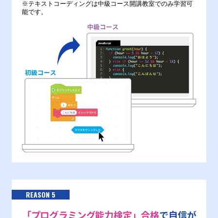
※テキストコーディングは中級コース開講教室でのみ学習可
能です。
REASON 5
「プログラミング能力検定」合格
で自信が