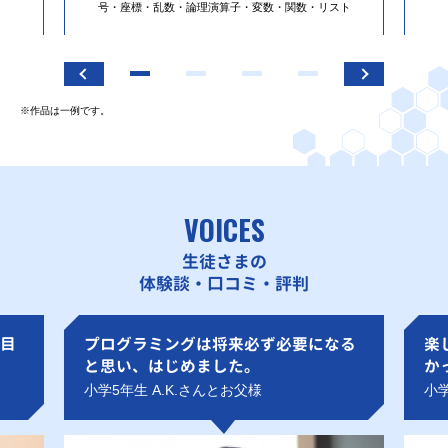
号・座標・乱数・論理演算子・変数・関数・リスト
※作品は一例です。
VOICES
生徒さまの
体験談・口コミ・評判
目
プログラミングは将来必ず必要になる
楽
と思い、はじめました。
か
小学5年生 A.K.さんとお父様
小学