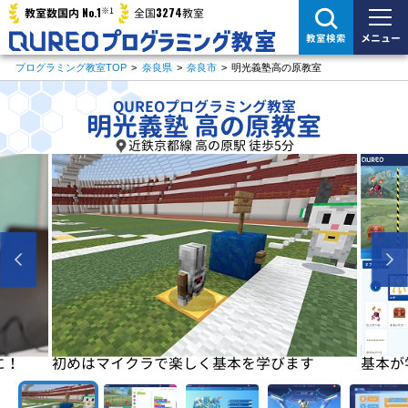
※1
No.1
3274
教室数国内
全国
教室
メニュー
教室検索
プログラミング教室TOP
>
奈良県
>
奈良市
>
明光義塾高の原教室
QUREOプログラミング教室
明光義塾 高の原教室
近鉄京都線 高の原駅 徒歩5分
に！
初めはマイクラで楽しく基本を学びます
基本が