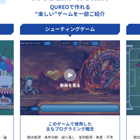
QUREOで作れる
“楽しい”ゲームを一部ご紹介
シューティングゲーム
このゲームで使用した
主なプログラミング概念
・論
順次処理・条件分岐・繰り返し・並列処理・角度・不等
順