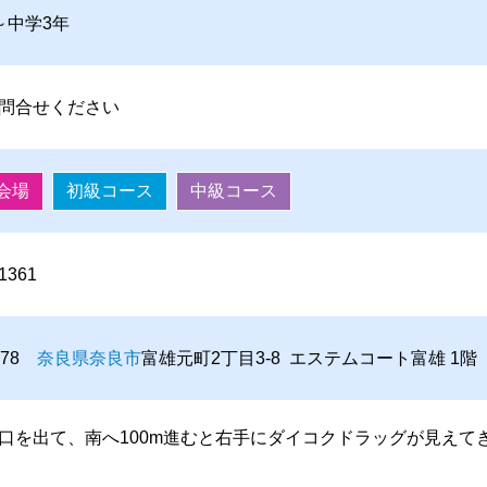
～中学3年
問合せください
会場
初級コース
中級コース
-1361
0078
奈良県
奈良市
富雄元町2丁目3-8 エステムコート富雄 1階
口を出て、南へ100m進むと右手にダイコクドラッグが見えて