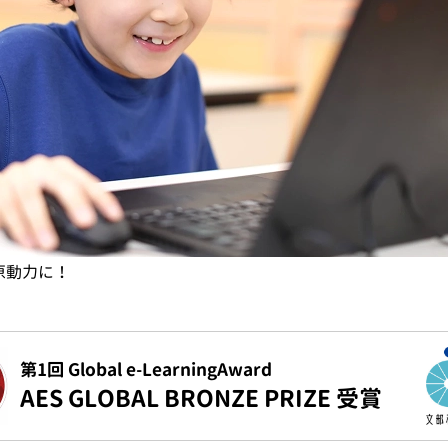
原動力に！
第1回 Global e-LearningAward
AES GLOBAL BRONZE PRIZE 受賞