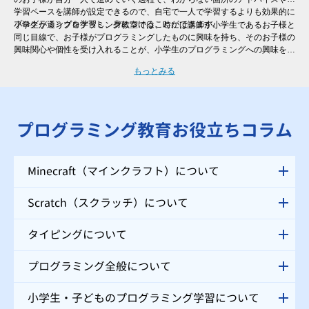
学習ペースを講師が設定できるので、自宅で一人で学習するよりも効果的に
プログラミングを学習し、身につけることができます。
小学生が通うプログラミング教室では、時には講師が小学生であるお子様と
同じ目線で、お子様がプログラミングしたものに興味を持ち、そのお子様の
興味関心や個性を受け入れることが、小学生のプログラミングへの興味を継
続させるために非常に大切と言えます。そのため、一人ひとりのレベル・進
もっとみる
度に合わせた個別指導を行う「QUREOプログラミング教室 明光義塾 石橋
教室」では、自分ではなかなか声をあげられない小学生のお子様にも、講師
がお声掛けをさせていただくので、安心してご受講いただけます。
プログラミング教育お役立ちコラム
Minecraft（マインクラフト）について
Scratch（スクラッチ）について
タイピングについて
プログラミング全般について
小学生・子どものプログラミング学習について