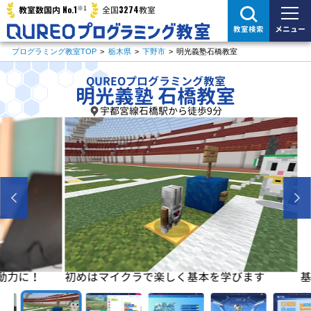
※1
No.1
3274
教室数国内
全国
教室
メニュー
教室検索
プログラミング教室TOP
>
栃木県
>
下野市
>
明光義塾石橋教室
QUREOプログラミング教室
明光義塾 石橋教室
宇都宮線石橋駅から徒歩9分
に！
初めはマイクラで楽しく基本を学びます
基本が