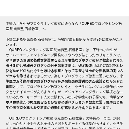
下野の小学生がプログラミング教室に通うなら「QUREOプログラミング教
室 明光義塾 石橋教室」へ。
下野にある明光義塾 石橋教室は、宇都宮線石橋駅から徒歩9分に教室がござ
います。
「QUREOプログラミング教室 明光義塾 石橋教室」は、下野の小学生が、
サイバーエージェントグループ開発のノウハウが詰まったカリキュラムで、
プログラミングの基礎を学習することが可能なプログラミング教室となって
小学校での集団での授業とは異なった「プログラミング教室」だからこそ、
おります。私達のプログラミング教室で使う「QUREO」というプログラミ
小学生のお子様一人ひとりのペースを大切に、まずは楽しんでプログラミン
ングサービスは、小学生向けの教材となっており、１つのレッスンで１つの
グを進めていただくことができます。そして学習を進めると難易度の高いゲ
ゲームを作ります。
ームを作ることができるので、楽しくプログラミング教室に通いながら、小
学生のお子様が着実にプログラミングの概念を習得できる設計となっており
下野で近くのプログラミング教室をお探しの保護者の方からよくいただくご
ます。
質問として、プログラミング教室というと、小学生にはパソコン操作がネッ
クとなるイメージがあるようですが、ビジュアルプログラミング環境となっ
ているため、キーボード入力に慣れていない小学生のお子様でも、簡単なマ
ウスの操作だけで進めることができ、プログラミング教室に通うのがはじめ
小学校でも、今後プログラミングが必修化されることにより、下野でも、小
ての場合でも親しみやすく、継続しやすいカリキュラムと言えます。
学生のプログラミング教育の必要性が高まると考えられます。
「QUREOプログラミング教室 明光義塾 石橋教室」の特長の一つに、講師
がしっかりと小学生のお子様の学習をサポートする体制があります。小学生
のお子様が自分一人で進めていく過程で、わからない箇所のアドバイスや、