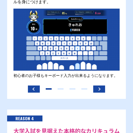
ルを身につけます。
す。
初心者のお子様もキーボード入力が出来るようになります。
正しい
ます。
REASON 4
大学入試を見据えた本格的なカリキュラム