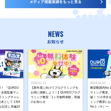
メディア掲載実績をもっと見る
NEWS
お知らせ
2026.01.13
2024.04.02
！ 「QUREO
【新年度に向けてプログラミングを
教室数国内No.
」全面監修マン
お得に体験しよう！】QUREOプログ
ラミング教室」が
ラミングチャレ
ラミング教室「1ヶ月無料体験」実施
破！ 〜小学生
本として 2月8
のお知らせ
ミング教室にお
を記念し本編10
No.1（※）〜