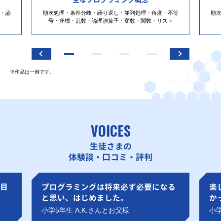
・論
順次処理・条件分岐・繰り返し・並列処理・角度・不等
順
号・座標・乱数・論理演算子・変数・関数・リスト
※作品は一例です。
VOICES
生徒さまの
体験談・口コミ・評判
目
プログラミングは将来必ず必要になる
楽
と思い、はじめました。
か
小学5年生 A.K.さんとお父様
小学