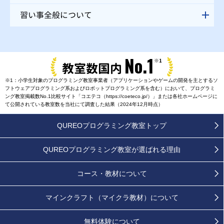
習い事全般について
No.1
※1
教室数国内
※1：小学生対象のプログラミング教室事業者（アプリケーションやゲームの開発を主とするソ
フトウェアプログラミング系およびロボットプログラミング系を含む）において、プログラミ
ング教室掲載数No.1比較サイト「コエテコ（https://coeteco.jp/）」または各社ホームページに
て公開されている教室数を当社にて調査した結果（2024年12月時点）
QUREOプログラミング教室トップ
QUREOプログラミング教室が
選ばれる理由
コース・教材について
マインクラフト（マイクラ教材）について
無料体験について