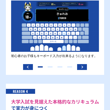
す。
初心者のお子様もキーボード入力が出来るようになります。
正しい
ます。
REASON 4
大学入試を見据えた本格的なカリキュラム
で実力が身につく