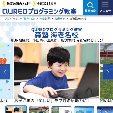
※1
No.1
3274
教室数国内
全国
教室
メニュー
教室検索
プログラミング教室TOP
>
神奈川県
>
海老名市
>
森塾海老名校
QUREOプログラミング教室
森塾 海老名校
JR相模線、小田急小田原線、相鉄本線 海老名駅 徒歩5分
よう
お子さまの「楽しい」を学びの原動力に！
初めは