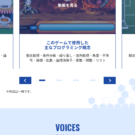
このゲームで使用した
主なプログラミング概念
・論
順次処理・条件分岐・繰り返し・並列処理・角度・不等
順
号・座標・乱数・論理演算子・変数・関数・リスト
※作品は一例です。
VOICES