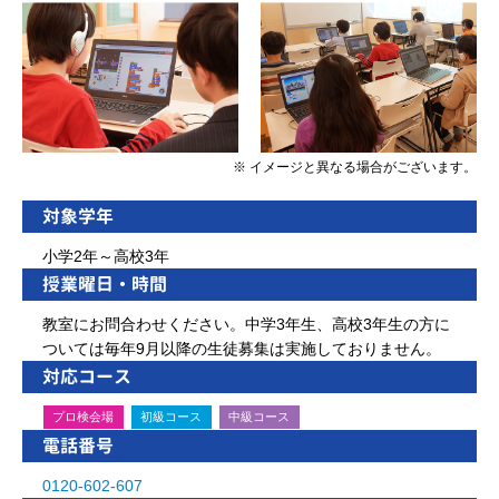
※ イメージと異なる場合がございます。
対象学年
小学2年～高校3年
授業曜日・時間
教室にお問合わせください。中学3年生、高校3年生の方に
ついては毎年9月以降の生徒募集は実施しておりません。
対応コース
プロ検会場
初級コース
中級コース
電話番号
0120-602-607