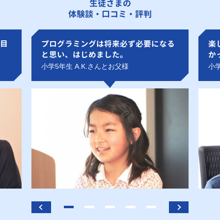
生徒さまの
体験談・口コミ・評判
目
プログラミングは将来必ず必要になる
楽
と思い、はじめました。
か
小学5年生 A.K.さんとお父様
小学