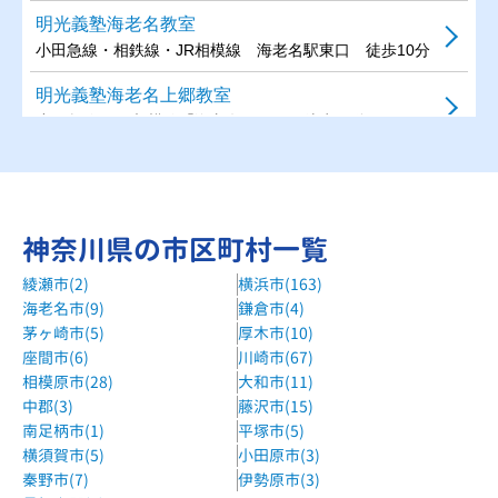
明光義塾海老名教室
小田急線・相鉄線・JR相模線 海老名駅東口 徒歩10分
明光義塾海老名上郷教室
小田急線、JR相模線「海老名駅」西口徒歩10分
湘南ゼミナール海老名校
JR「海老名」駅徒歩7分 小田急・相鉄「海老名」駅徒歩5分
京進の個別指導スクール・ワン海老名教室
神奈川県の市区町村一覧
小田急・相鉄 海老名駅より徒歩9分
綾瀬市(2)
横浜市(163)
海老名市(9)
鎌倉市(4)
プログラミング総合学院海老名校
茅ヶ崎市(5)
厚木市(10)
海老名駅 徒歩10分
座間市(6)
川崎市(67)
相模原市(28)
大和市(11)
中郡(3)
藤沢市(15)
南足柄市(1)
平塚市(5)
横須賀市(5)
小田原市(3)
秦野市(7)
伊勢原市(3)