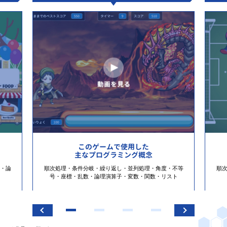
このゲームで使用した
主なプログラミング概念
・論
順次処理・条件分岐・繰り返し・並列処理・角度・不等
順
号・座標・乱数・論理演算子・変数・関数・リスト