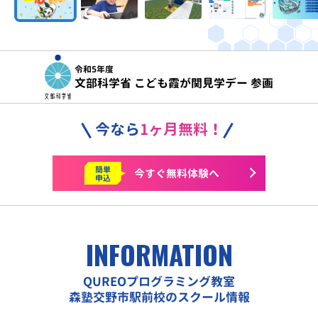
令和5年度
文部科学省 こども霞が関見学デー 参画
今なら
1ヶ月無料！
簡単
今すぐ
無料体験へ
申込
INFORMATION
QUREOプログラミング教室
森塾交野市駅前校のスクール情報