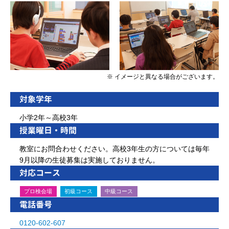
※ イメージと異なる場合がございます。
対象学年
小学2年～高校3年
授業曜日・時間
教室にお問合わせください。高校3年生の方については毎年
9月以降の生徒募集は実施しておりません。
対応コース
プロ検会場
初級コース
中級コース
電話番号
0120-602-607