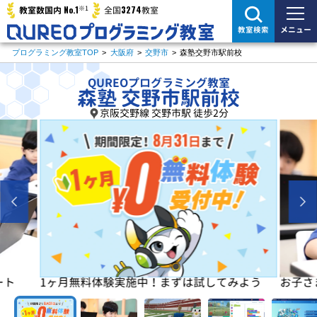
※1
No.1
3274
教室数国内
全国
教室
メニュー
教室検索
プログラミング教室TOP
>
大阪府
>
交野市
>
森塾交野市駅前校
QUREOプログラミング教室
森塾 交野市駅前校
京阪交野線 交野市駅 徒歩2分
よう
お子さまの「楽しい」を学びの原動力に！
初めは