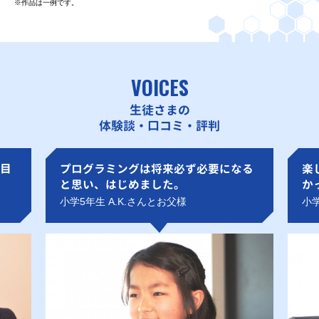
※作品は一例です。
VOICES
生徒さまの
体験談・口コミ・評判
目
プログラミングは将来必ず必要になる
楽
と思い、はじめました。
か
小学5年生 A.K.さんとお父様
小学