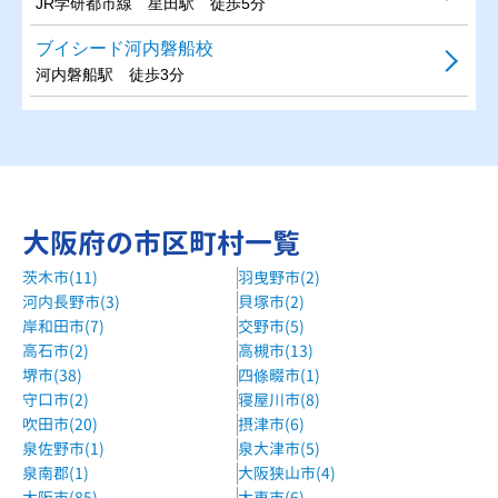
JR学研都市線 星田駅 徒歩5分
ブイシード河内磐船校
河内磐船駅 徒歩3分
大阪府の市区町村一覧
茨木市(11)
羽曳野市(2)
河内長野市(3)
貝塚市(2)
岸和田市(7)
交野市(5)
高石市(2)
高槻市(13)
堺市(38)
四條畷市(1)
守口市(2)
寝屋川市(8)
吹田市(20)
摂津市(6)
泉佐野市(1)
泉大津市(5)
泉南郡(1)
大阪狭山市(4)
大阪市(85)
大東市(6)