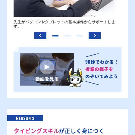
。
先生がパソコンやタブレットの基本操作からサポートしま
わから
す。
REASON 3
タイピングスキル
が正しく身につく