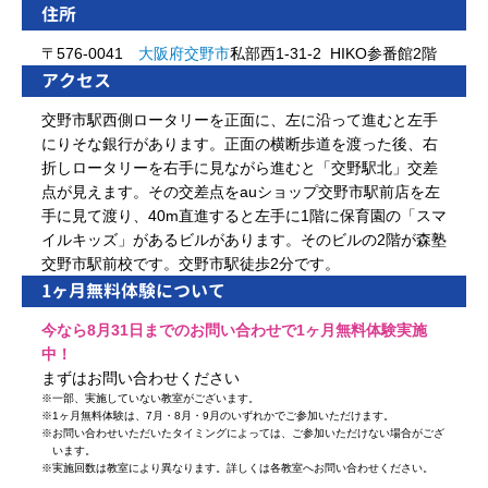
住所
〒576-0041
大阪府
交野市
私部西1-31-2 HIKO参番館2階
アクセス
交野市駅西側ロータリーを正面に、左に沿って進むと左手
にりそな銀行があります。正面の横断歩道を渡った後、右
折しロータリーを右手に見ながら進むと「交野駅北」交差
点が見えます。その交差点をauショップ交野市駅前店を左
手に見て渡り、40m直進すると左手に1階に保育園の「スマ
イルキッズ」があるビルがあります。そのビルの2階が森塾
交野市駅前校です。交野市駅徒歩2分です。
1ヶ月無料体験について
今なら8月31日までのお問い合わせで1ヶ月無料体験実施
中！
まずはお問い合わせください
※
一部、実施していない教室がございます。
※
1ヶ月無料体験は、7月・8月・9月のいずれかでご参加いただけます。
※
お問い合わせいただいたタイミングによっては、ご参加いただけない場合がござ
います。
※
実施回数は教室により異なります。詳しくは各教室へお問い合わせください。