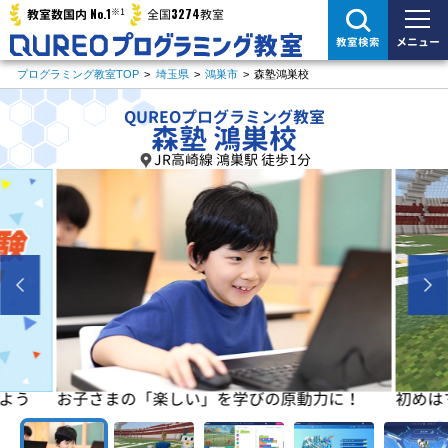
※1
No.1
3274
教室数国内
全国
教室
メニュー
教室検索
プログラミング教室TOP
>
埼玉県
>
鴻巣市
>
森塾鴻巣校
QUREOプログラミング教室
森塾 鴻巣校
JR高崎線 鴻巣駅 徒歩1分
よう
お子さまの「楽しい」を学びの原動力に！
初めは