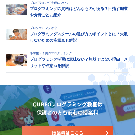
プログラミング全般について
プログラミングの資格はどんなものがある？目指す職業
や分野ごとに紹介
プログラミング教育
プログラミングスクールの選び方のポイントとは？失敗
しないための注意点も解説
小学生・子供のプログラミング
プログラミング学習は意味ない？無駄ではない理由・メ
リットや注意点を解説
QUREOプログラミング教室は
保護者の方も安心の授業料
授業料はこちら