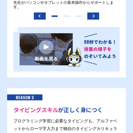
。
先生がパソコンやタブレットの基本操作からサポートしま
わから
す。
REASON 3
タイピングスキル
が正しく身につく
プログラミング学習に必要なタイピングも、アルファベ
ットからローマ字入力まで独自のタイピングカリキュラ