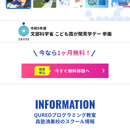
令和5年度
文部科学省 こども霞が関見学デー 参画
今なら
1ヶ月無料！
簡単
今すぐ
無料体験へ
申込
INFORMATION
QUREOプログラミング教室
森塾鴻巣校のスクール情報