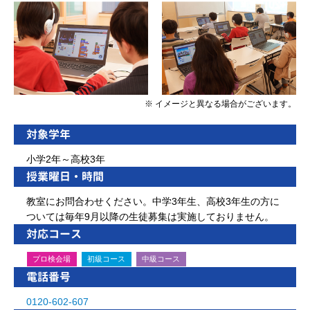
※ イメージと異なる場合がございます。
対象学年
小学2年～高校3年
授業曜日・時間
教室にお問合わせください。中学3年生、高校3年生の方に
ついては毎年9月以降の生徒募集は実施しておりません。
対応コース
プロ検会場
初級コース
中級コース
電話番号
0120-602-607