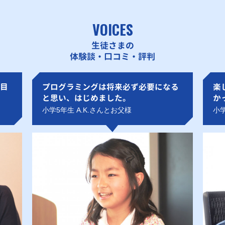
VOICES
生徒さまの
体験談・口コミ・評判
目
プログラミングは将来必ず必要になる
楽
と思い、はじめました。
か
小学5年生 A.K.さんとお父様
小学