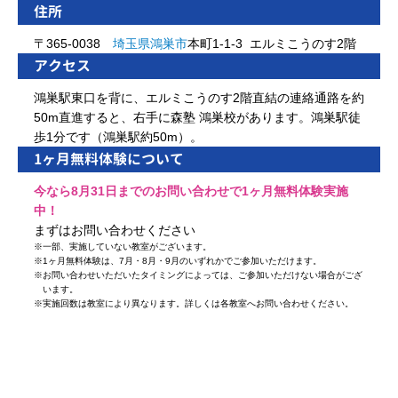
住所
〒365-0038
埼玉県
鴻巣市
本町1-1-3 エルミこうのす2階
アクセス
鴻巣駅東口を背に、エルミこうのす2階直結の連絡通路を約
50m直進すると、右手に森塾 鴻巣校があります。鴻巣駅徒
歩1分です（鴻巣駅約50m）。
1ヶ月無料体験について
今なら8月31日までのお問い合わせで1ヶ月無料体験実施
中！
まずはお問い合わせください
※
一部、実施していない教室がございます。
※
1ヶ月無料体験は、7月・8月・9月のいずれかでご参加いただけます。
※
お問い合わせいただいたタイミングによっては、ご参加いただけない場合がござ
います。
※
実施回数は教室により異なります。詳しくは各教室へお問い合わせください。