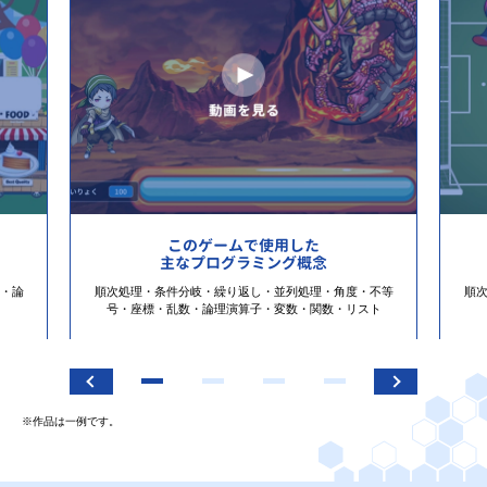
このゲームで使用した
主なプログラミング概念
・論
順次処理・条件分岐・繰り返し・並列処理・角度・不等
順
号・座標・乱数・論理演算子・変数・関数・リスト
※作品は一例です。