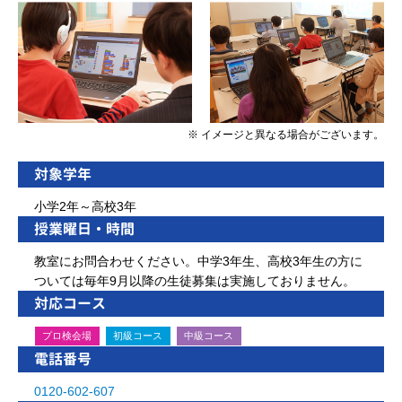
※ イメージと異なる場合がございます。
対象学年
小学2年～高校3年
授業曜日・時間
教室にお問合わせください。中学3年生、高校3年生の方に
ついては毎年9月以降の生徒募集は実施しておりません。
対応コース
プロ検会場
初級コース
中級コース
電話番号
0120-602-607