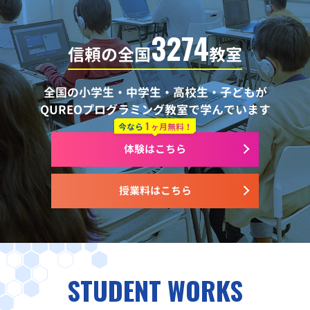
3274
信頼の全国
教室
全国の小学生・中学生・高校生・子どもが
QUREOプログラミング教室で学んでいます
1
今なら
ヶ月無料！
体験はこちら
授業料はこちら
STUDENT WORKS