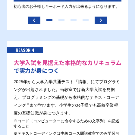
す。
初心者のお子様もキーボード入力が出来るようになります。
正しい
ます。
REASON 4
大学入試を見据えた本格的なカリキュラム
で実力が身につく
2025年から大学入学共通テスト「情報」にてプログラミ
ングが出題されました。当教室では新大学入試を見据
え、プログラミングの基礎から本格的なテキストコーデ
※
ィング
まで学びます。小学生のお子様でも高校卒業程
度の基礎知識が身につきます。
※コード（コンピューターに命令するための文字列）を記述
すること
※テキストコーディングは中級コース開講教室でのみ学習可