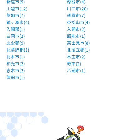
越谷駅徒歩15分
新座市(5)
深谷市(4)
川越市(12)
川口市(20)
Gripキッズ越谷校
草加市(7)
朝霞市(7)
東部スカイツリーライン越谷駅徒歩10分
鶴ヶ島市(4)
東松山市(4)
入間郡(1)
入間市(2)
伸学院個別指導アップル越谷弥十郎校
白岡市(2)
飯能市(1)
ケーズデンキより歩いて3分
比企郡(5)
富士見市(8)
北葛飾郡(1)
北足立郡(1)
ナカジュク越谷教室
北本市(1)
本庄市(2)
南越谷駅（新越谷駅）からバスで10分
和光市(2)
蕨市(2)
志木市(2)
八潮市(1)
森塾北越谷校
蓮田市(1)
東武北越谷駅下車徒歩1分
スマート学習塾 スタディ a Go!Go!越谷・花田教室
花田第四公園入口バス停から徒歩2分
スマート学習塾 スタディ a Go!Go!越谷・東大沢教
室
北越谷駅東口から徒歩12分