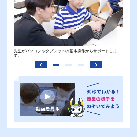
。
先生がパソコンやタブレットの基本操作からサポートしま
わから
す。