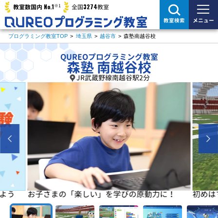
※1
No.1
3274
教室数国内
全国
教室
メニュー
教室検索
プログラミング教室TOP
>
埼玉県
>
越谷市
>
森塾南越谷校
QUREOプログラミング教室
森塾 南越谷校
JR武蔵野線南越谷駅2分
よう
お子さまの「楽しい」を学びの原動力に！
初めは