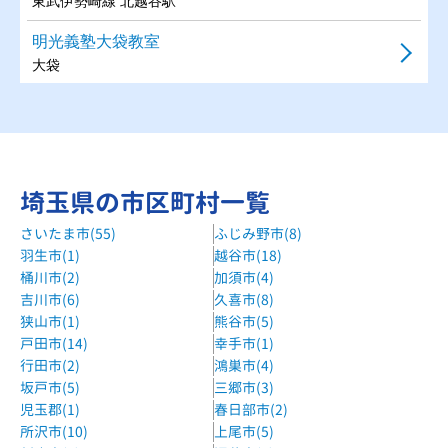
東武伊勢崎線 北越谷駅
明光義塾大袋教室
大袋
進学塾サインワン越谷西方校
南越谷駅から徒歩約13分
森塾せんげん台校
埼玉県の市区町村一覧
東武せんげん台駅下車徒歩2分
さいたま市(55)
ふじみ野市(8)
自立学習RED北越谷教室
羽生市(1)
越谷市(18)
東武伊勢崎線 北越谷駅 徒歩15分
桶川市(2)
加須市(4)
湘南ゼミナール越谷レイクタウン校
吉川市(6)
久喜市(8)
狭山市(1)
熊谷市(5)
JR武蔵野線『越谷レイクタウン駅』徒歩1分
戸田市(14)
幸手市(1)
個別指導WAM新越谷校
行田市(2)
鴻巣市(4)
「サイクルベースあさひ」さまのとなりです
坂戸市(5)
三郷市(3)
児玉郡(1)
春日部市(2)
すまいるサムアップ
所沢市(10)
上尾市(5)