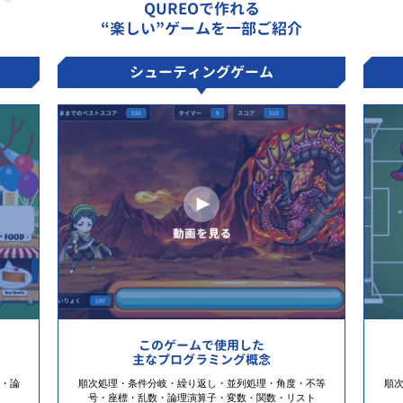
QUREOで作れる
“楽しい”ゲームを一部ご紹介
シューティングゲーム
このゲームで使用した
主なプログラミング概念
・論
順次処理・条件分岐・繰り返し・並列処理・角度・不等
順
号・座標・乱数・論理演算子・変数・関数・リスト