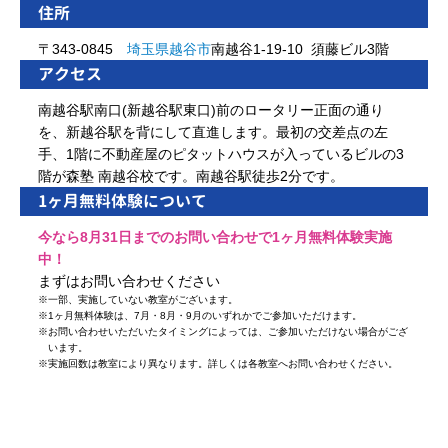
住所
〒343-0845
埼玉県
越谷市
南越谷1-19-10 須藤ビル3階
アクセス
南越谷駅南口(新越谷駅東口)前のロータリー正面の通り
を、新越谷駅を背にして直進します。最初の交差点の左
手、1階に不動産屋のピタットハウスが入っているビルの3
階が森塾 南越谷校です。南越谷駅徒歩2分です。
1ヶ月無料体験について
今なら8月31日までのお問い合わせで1ヶ月無料体験実施
中！
まずはお問い合わせください
※
一部、実施していない教室がございます。
※
1ヶ月無料体験は、7月・8月・9月のいずれかでご参加いただけます。
※
お問い合わせいただいたタイミングによっては、ご参加いただけない場合がござ
います。
※
実施回数は教室により異なります。詳しくは各教室へお問い合わせください。