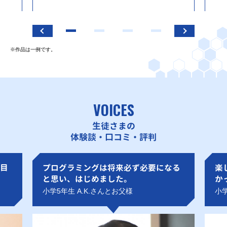
※作品は一例です。
VOICES
生徒さまの
体験談・口コミ・評判
目
プログラミングは将来必ず必要になる
楽
と思い、はじめました。
か
小学5年生 A.K.さんとお父様
小学