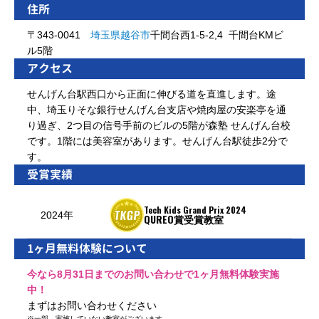
住所
〒343-0041
埼玉県
越谷市
千間台西1-5-2,4 千間台KMビ
ル5階
アクセス
せんげん台駅西口から正面に伸びる道を直進します。途
中、埼玉りそな銀行せんげん台支店や焼肉屋の安楽亭を通
り過ぎ、2つ目の信号手前のビルの5階が森塾 せんげん台校
です。1階には美容室があります。せんげん台駅徒歩2分で
す。
受賞実績
Tech Kids Grand Prix 2024
2024年
QUREO賞受賞教室
1ヶ月無料体験について
今なら8月31日までのお問い合わせで1ヶ月無料体験実施
中！
まずはお問い合わせください
※
一部、実施していない教室がございます。