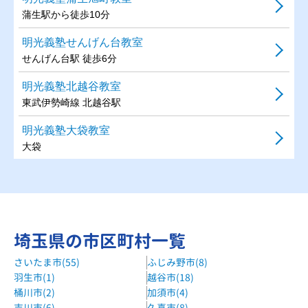
蒲生駅から徒歩10分
明光義塾せんげん台教室
せんげん台駅 徒歩6分
明光義塾北越谷教室
東武伊勢崎線 北越谷駅
明光義塾大袋教室
大袋
進学塾サインワン越谷西方校
南越谷駅から徒歩約13分
自立学習RED北越谷教室
埼玉県の市区町村一覧
東武伊勢崎線 北越谷駅 徒歩15分
さいたま市(55)
ふじみ野市(8)
湘南ゼミナール越谷レイクタウン校
羽生市(1)
越谷市(18)
JR武蔵野線『越谷レイクタウン駅』徒歩1分
桶川市(2)
加須市(4)
個別指導WAM新越谷校
吉川市(6)
久喜市(8)