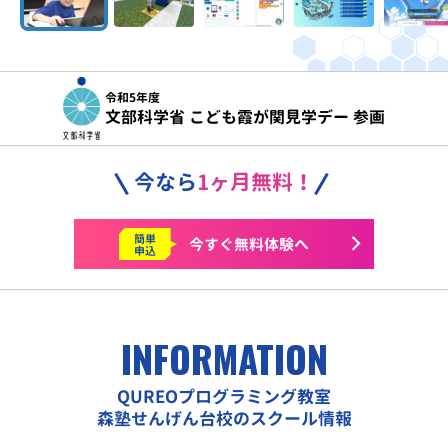
令和5年度
文部科学省 こども霞が関見学デー 参画
今なら
1ヶ月無料！
簡単
今すぐ
無料体験へ
申込
INFORMATION
QUREOプログラミング教室
森塾せんげん台校のスクール情報