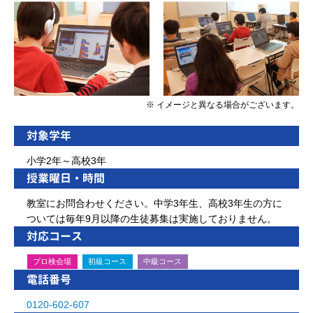
※ イメージと異なる場合がございます。
対象学年
小学2年～高校3年
授業曜日・時間
教室にお問合わせください。中学3年生、高校3年生の方に
ついては毎年9月以降の生徒募集は実施しておりません。
対応コース
プロ検会場
初級コース
中級コース
電話番号
0120-602-607