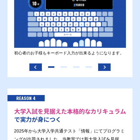
す。
初心者のお子様もキーボード入力が出来るようになります。
正しい
ます。
REASON 4
大学入試を見据えた本格的なカリキュラム
で実力が身につく
2025年から大学入学共通テスト「情報」にてプログラミ
ングが出題されました。当教室では新大学入試を見据