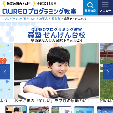
※1
No.1
3274
教室数国内
全国
教室
メニュー
教室検索
プログラミング教室TOP
>
埼玉県
>
越谷市
>
森塾せんげん台校
QUREOプログラミング教室
森塾 せんげん台校
東武せんげん台駅下車徒歩2分
よう
お子さまの「楽しい」を学びの原動力に！
初めは