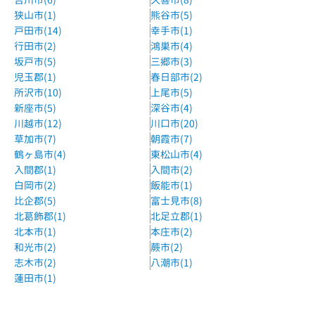
狭山市(1)
熊谷市(5)
「サイクルベースあさひ」さまのとなりです
戸田市(14)
幸手市(1)
すまいるサムアップ
行田市(2)
鴻巣市(4)
越谷駅徒歩15分
坂戸市(5)
三郷市(3)
児玉郡(1)
春日部市(2)
Gripキッズ越谷校
所沢市(10)
上尾市(5)
東部スカイツリーライン越谷駅徒歩10分
新座市(5)
深谷市(4)
川越市(12)
川口市(20)
伸学院個別指導アップル越谷弥十郎校
草加市(7)
朝霞市(7)
ケーズデンキより歩いて3分
鶴ヶ島市(4)
東松山市(4)
入間郡(1)
入間市(2)
ナカジュク越谷教室
白岡市(2)
飯能市(1)
南越谷駅（新越谷駅）からバスで10分
比企郡(5)
富士見市(8)
北葛飾郡(1)
北足立郡(1)
森塾北越谷校
北本市(1)
本庄市(2)
東武北越谷駅下車徒歩1分
和光市(2)
蕨市(2)
志木市(2)
八潮市(1)
森塾南越谷校
蓮田市(1)
JR武蔵野線南越谷駅2分
スマート学習塾 スタディ a Go!Go!越谷・花田教室