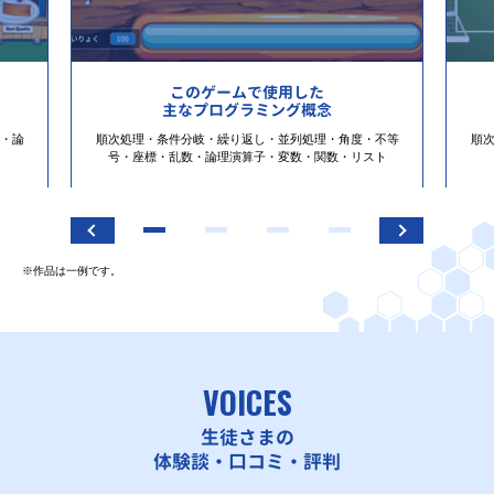
このゲームで使用した
主なプログラミング概念
・論
順次処理・条件分岐・繰り返し・並列処理・角度・不等
順
号・座標・乱数・論理演算子・変数・関数・リスト
※作品は一例です。
VOICES
生徒さまの
体験談・口コミ・評判