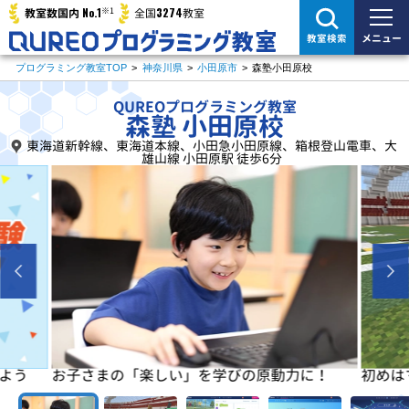
※1
No.1
3274
教室数国内
全国
教室
メニュー
教室検索
プログラミング教室TOP
>
神奈川県
>
小田原市
>
森塾小田原校
QUREOプログラミング教室
森塾 小田原校
東海道新幹線、東海道本線、小田急小田原線、箱根登山電車、大
雄山線 小田原駅 徒歩6分
よう
お子さまの「楽しい」を学びの原動力に！
初めは