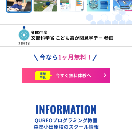
令和5年度
文部科学省 こども霞が関見学デー 参画
今なら
1ヶ月無料！
簡単
今すぐ
無料体験へ
申込
INFORMATION
QUREOプログラミング教室
森塾小田原校のスクール情報