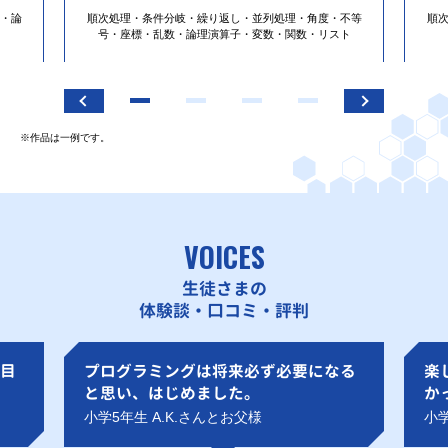
・論
順次処理・条件分岐・繰り返し・並列処理・角度・不等
順
号・座標・乱数・論理演算子・変数・関数・リスト
※作品は一例です。
VOICES
生徒さまの
体験談・口コミ・評判
目
プログラミングは将来必ず必要になる
楽
と思い、はじめました。
か
小学5年生 A.K.さんとお父様
小学