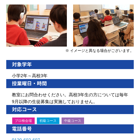
※ イメージと異なる場合がございます。
対象学年
小学2年～高校3年
授業曜日・時間
教室にお問合わせください。高校3年生の方については毎年
9月以降の生徒募集は実施しておりません。
対応コース
プロ検会場
初級コース
中級コース
電話番号
0120-602-607