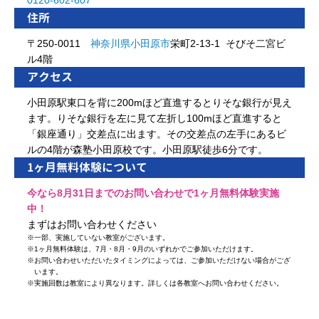
住所
〒250-0011
神奈川県
小田原市
栄町2-13-1 そびそ二宮ビ
ル4階
アクセス
小田原駅東口を背に200mほど直進するとりそな銀行が見え
ます。りそな銀行を左に見て左折し100mほど直進すると
「銀座通り」交差点に出ます。その交差点の左手にあるビ
ルの4階が森塾小田原校です。小田原駅徒歩6分です。
1ヶ月無料体験について
今なら8月31日までのお問い合わせで1ヶ月無料体験実施
中！
まずはお問い合わせください
※
一部、実施していない教室がございます。
※
1ヶ月無料体験は、7月・8月・9月のいずれかでご参加いただけます。
※
お問い合わせいただいたタイミングによっては、ご参加いただけない場合がござ
います。
※
実施回数は教室により異なります。詳しくは各教室へお問い合わせください。