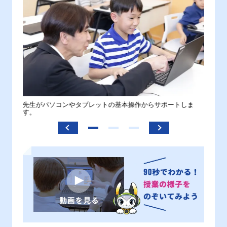
。
先生がパソコンやタブレットの基本操作からサポートしま
わから
す。