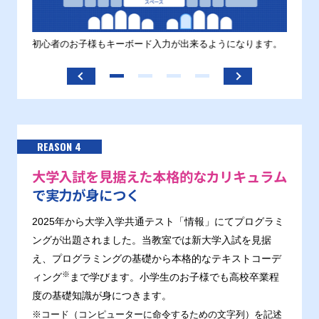
す。
初心者のお子様もキーボード入力が出来るようになります。
正しい
ます。
REASON 4
大学入試を見据えた本格的なカリキュラム
で実力が身につく
2025年から大学入学共通テスト「情報」にてプログラミ
ングが出題されました。当教室では新大学入試を見据
え、プログラミングの基礎から本格的なテキストコーデ
※
ィング
まで学びます。小学生のお子様でも高校卒業程
度の基礎知識が身につきます。
※コード（コンピューターに命令するための文字列）を記述