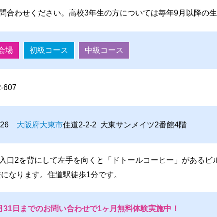
問合わせください。高校3年生の方については毎年9月以降の
会場
初級コース
中級コース
2-607
0026
大阪府
大東市
住道2-2-2 大東サンメイツ2番館4階
入口2を背にして左手を向くと「ドトールコーヒー」があるビ
校になります。住道駅徒歩1分です。
月31日までのお問い合わせで1ヶ月無料体験実施中！