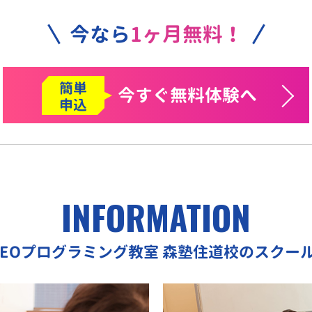
今なら
1ヶ月無料！
簡単
今すぐ
無料体験へ
申込
INFORMATION
REOプログラミング教室
森塾住道校のスクー