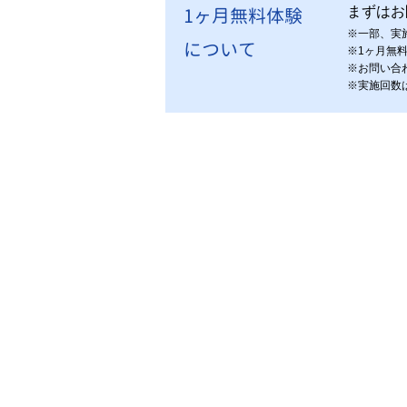
1ヶ月無料体験
まずはお
※
一部、実
について
※
1ヶ月無
※
お問い合
※
実施回数