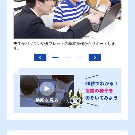
。
先生がパソコンやタブレットの基本操作からサポートしま
わから
す。