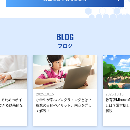
BLOG
ブログ
2025.10.15
2025.10.15
するためのポイ
小学生が学ぶプログラミングとは？
教育版Minecr
できる効果的な
授業の目的やメリット、内容を詳し
とは？通常版と
く解説！
解説