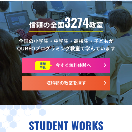
3274
信頼の全国
教室
全国の小学生・中学生・高校生・子どもが
QUREOプログラミング教室で学んでいます
簡単
今すぐ
無料体験へ
申込
埴科郡の教室を探す
STUDENT WORKS