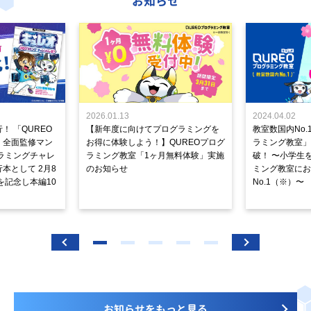
お知らせ
2026.01.13
2024.04.02
！ 「QUREO
【新年度に向けてプログラミングを
教室数国内No.
」全面監修マン
お得に体験しよう！】QUREOプログ
ラミング教室」が
ラミングチャレ
ラミング教室「1ヶ月無料体験」実施
破！ 〜小学生
本として 2月8
のお知らせ
ミング教室にお
を記念し本編10
No.1（※）〜
お知らせをもっと見る