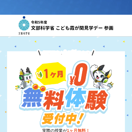
令和5年度
文部科学省 こども霞が関見学デー 参画
8
31
期間限定！
月
日
まで
実際の授業が
1ヶ月無料！