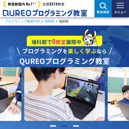
※1
No.1
3274
教室数国内
全国
教室
メニュー
教室検索
プログラミング教室TOP
>
長野県
>
埴科郡
0
埴科郡で
教室
展開中
プログラミング
楽しく学ぶ
を
なら
QUREOプログラミング教室