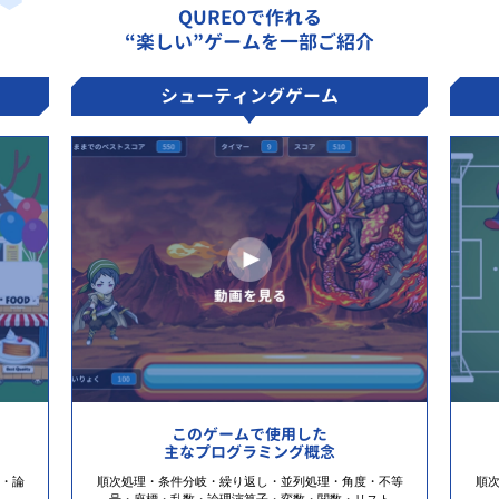
QUREOで作れる
“楽しい”ゲームを一部ご紹介
シューティングゲーム
このゲームで使用した
主なプログラミング概念
・論
順次処理・条件分岐・繰り返し・並列処理・角度・不等
順
号・座標・乱数・論理演算子・変数・関数・リスト