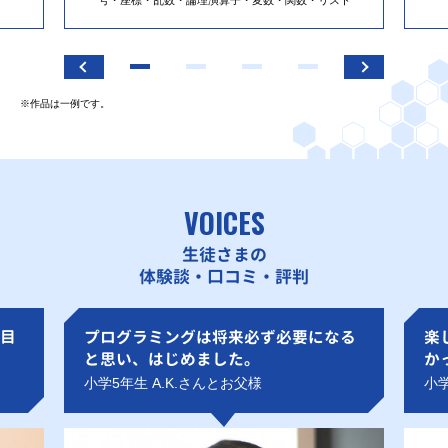
※作品は一例です。
VOICES
生徒さまの
体験談・口コミ・評判
目
プログラミングは将来必ず必要になる
楽
と思い、はじめました。
か
小学5年生 A.K.さんとお父様
小学