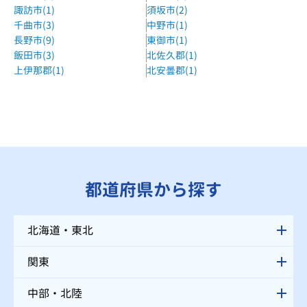
諏訪市(1)
須坂市(2)
千曲市(3)
中野市(1)
長野市(9)
東御市(1)
飯田市(3)
北佐久郡(1)
上伊那郡(1)
北安曇郡(1)
都道府県から探す
北海道・東北
関東
中部・北陸