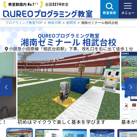
※1
No.1
3274
教室数国内
全国
教室
メニュー
教室検索
プログラミング教室TOP
>
神奈川県
>
座間市
>
湘南ゼミナール相武台校
QUREOプログラミング教室
湘南ゼミナール 相武台校
小田急小田原線「相武台前駅」下車、改札口を右に出て徒歩１分
に！
初めはマイクラで楽しく基本を学びます
基本が