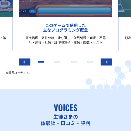
このゲームで使用した
主なプログラミング概念
・論
順次処理・条件分岐・繰り返し・並列処理・角度・不等
順
号・座標・乱数・論理演算子・変数・関数・リスト
※作品は一例です。
VOICES
生徒さまの
体験談・口コミ・評判