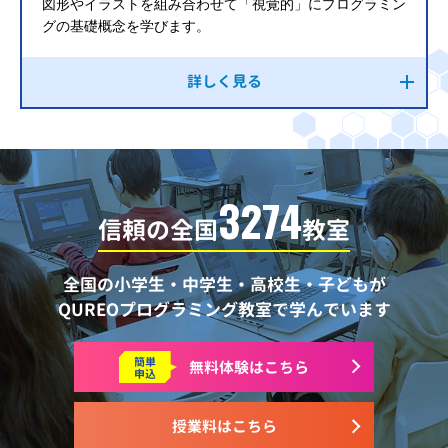
図形やイラストを組み合わせて「視覚的」にプログラミン
グの基礎概念を学びます。
詳しく見る
3274
信頼の全国
教室
全国の小学生・中学生・高校生・子どもが
QUREOプログラミング教室で学んでいます
簡単
無料体験はこちら
申込
授業料はこちら