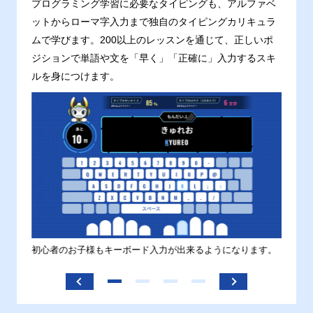
プログラミング学習に必要なタイピングも、アルファベ
ットからローマ字入力まで独自のタイピングカリキュラ
ムで学びます。200以上のレッスンを通じて、正しいポ
ジションで単語や文を「早く」「正確に」入力するスキ
ルを身につけます。
す。
初心者のお子様もキーボード入力が出来るようになります。
正しい
ます。