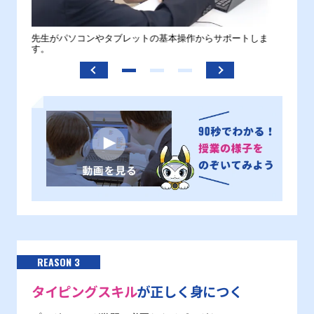
。
先生がパソコンやタブレットの基本操作からサポートしま
わから
す。
REASON 3
タイピングスキル
が正しく身につく