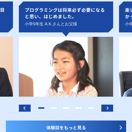
目
プログラミングは将来必ず必要になる
楽
と思い、はじめました。
か
小学5年生 A.K.さんとお父様
小学
体験談をもっと見る