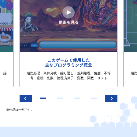
このゲームで使用した
主なプログラミング概念
・論
順次処理・条件分岐・繰り返し・並列処理・角度・不等
順
号・座標・乱数・論理演算子・変数・関数・リスト
※作品は一例です。