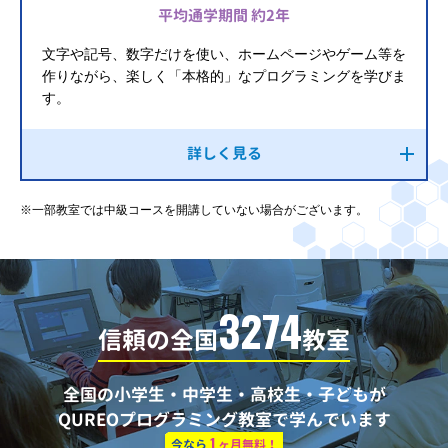
平均通学期間 約2年
文字や記号、数字だけを使い、ホームページやゲーム等を
作りながら、楽しく「本格的」なプログラミングを学びま
す。
詳しく見る
※一部教室では中級コースを開講していない場合がございます。
3274
信頼の全国
教室
全国の小学生・中学生・高校生・子どもが
QUREOプログラミング教室で学んでいます
1
今なら
ヶ月無料！