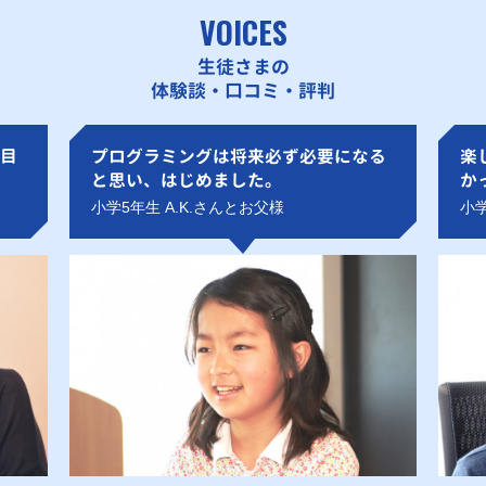
VOICES
生徒さまの
体験談・口コミ・評判
目
プログラミングは将来必ず必要になる
楽
と思い、はじめました。
か
小学5年生 A.K.さんとお父様
小学