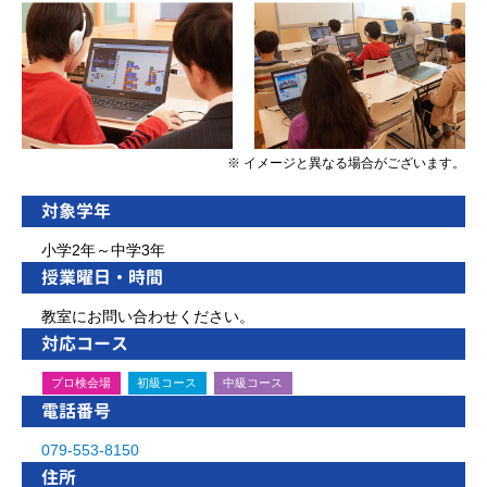
※ イメージと異なる場合がございます。
対象学年
小学2年～中学3年
授業曜日・時間
教室にお問い合わせください。
対応コース
プロ検会場
初級コース
中級コース
電話番号
079-553-8150
住所