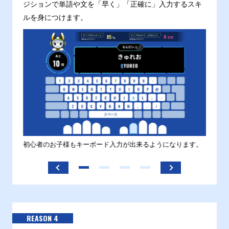
ジションで単語や文を「早く」「正確に」入力するスキ
ルを身につけます。
す。
初心者のお子様もキーボード入力が出来るようになります。
正しい
ます。
REASON 4