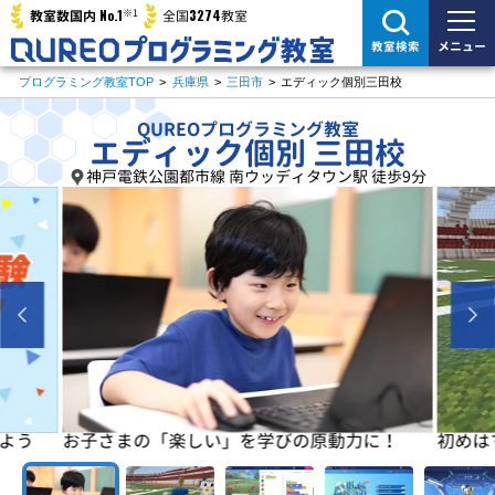
※1
No.1
3274
教室数国内
全国
教室
メニュー
教室検索
プログラミング教室TOP
>
兵庫県
>
三田市
>
エディック個別三田校
QUREOプログラミング教室
エディック個別 三田校
神戸電鉄公園都市線 南ウッディタウン駅 徒歩9分
よう
お子さまの「楽しい」を学びの原動力に！
初めは