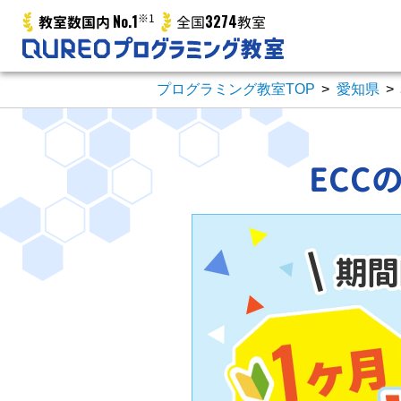
No.1
※1
3274
教室数国内
全国
教室
プログラミング教室TOP
>
愛知県
>
ECC