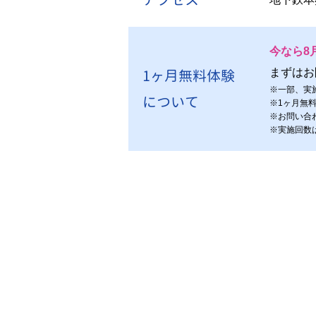
今なら8
1ヶ月無料体験
まずはお
※
一部、実
について
※
1ヶ月無
※
お問い合
※
実施回数