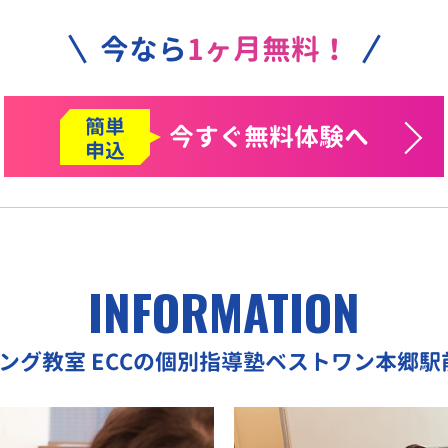
今なら
1ヶ月無料！
簡単
今すぐ
無料体験へ
申込
INFORMATION
ミング教室
ECCの個別指導塾ベストワン本郷駅