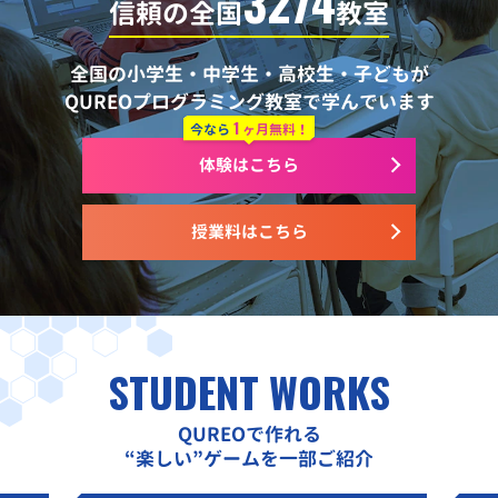
3274
信頼の全国
教室
全国の小学生・中学生・高校生・子どもが
QUREOプログラミング教室で学んでいます
1
今なら
ヶ月無料！
体験はこちら
授業料はこちら
STUDENT WORKS
QUREOで作れる
“楽しい”ゲームを一部ご紹介