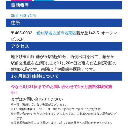
電話番号
052-760-7175
住所
〒465-0032
愛知県
名古屋市
名東区
藤が丘142-5 オーシマ
ビル1F
アクセス
地下鉄東山線 藤が丘駅徒歩1分。西側出口を出て、藤が丘
駅前交差点を左(南)に曲がりに20mほど進んだ左側(東側)の
建物の1階です。南隣は「伊藤歯科医院」です。
1ヶ月無料体験について
今なら8月31日までのお問い合わせで1ヶ月無料体験実施
中！
まずはお問い合わせください
※
一部、実施していない教室がございます。
※
1ヶ月無料体験は、7月・8月・9月のいずれかでご参加いただけます。
※
お問い合わせいただいたタイミングによっては、ご参加いただけない場合がござ
います。
※
実施回数は教室により異なります。詳しくは各教室へお問い合わせください。