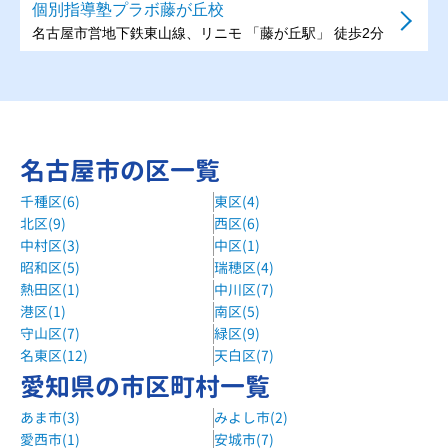
個別指導塾プラボ藤が丘校
名古屋市営地下鉄東山線、リニモ 「藤が丘駅」 徒歩2分
ECCの個別指導塾ベストワン本郷駅前校
名古屋市営地下鉄東山線 本郷駅 徒歩1分
さくら塾社台校
名古屋市の区一覧
上社駅より徒歩8分
千種区(6)
東区(4)
京進の個別指導スクール・ワン極楽教室
北区(9)
西区(6)
名古屋市営バス 極楽 徒歩3分
中村区(3)
中区(1)
昂学館名東高針校
昭和区(5)
瑞穂区(4)
熱田区(1)
中川区(7)
障害者スポーツセンター西1分
港区(1)
南区(5)
中京個別指導学院神丘教室
守山区(7)
緑区(9)
バス停 山ノ神（名古屋市営）から徒歩1分
名東区(12)
天白区(7)
愛知県の市区町村一覧
中京個別指導学院高針台教室
あま市(3)
みよし市(2)
バス停 極楽（名古屋市営）から徒歩1分
愛西市(1)
安城市(7)