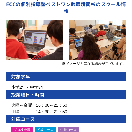
ECCの個別指導塾ベストワン武蔵境南校のスクール情
報
※ イメージと異なる場合がございます。
対象学年
小学2年～中学3年
授業曜日・時間
火曜～金曜 16：30～21：50
土曜 14：30～21：50
対応コース
プロ検会場
初級コース
中級コース