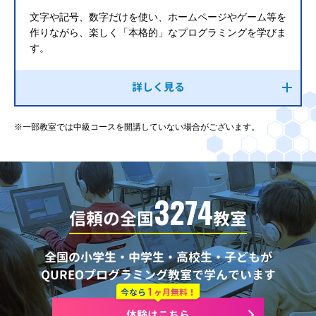
文字や記号、数字だけを使い、ホームページやゲーム等を
作りながら、楽しく「本格的」なプログラミングを学びま
す。
詳しく見る
※一部教室では中級コースを開講していない場合がございます。
3274
信頼の全国
教室
全国の小学生・中学生・高校生・子どもが
QUREOプログラミング教室で学んでいます
1
今なら
ヶ月無料！
体験はこちら