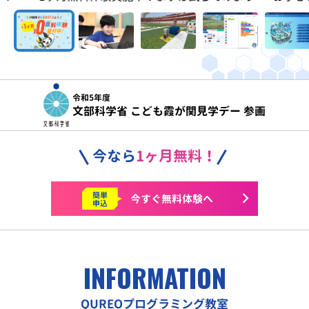
令和5年度
文部科学省 こども霞が関見学デー 参画
今なら
1ヶ月無料！
簡単
今すぐ
無料体験へ
申込
INFORMATION
QUREOプログラミング教室