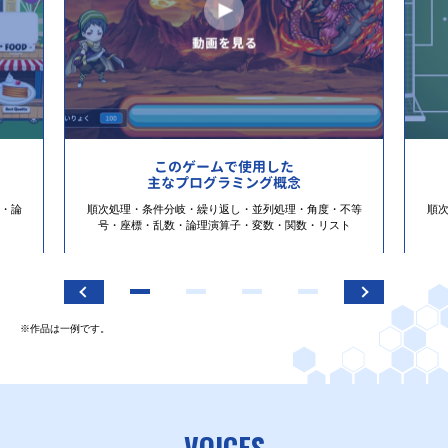
このゲームで使用した
主なプログラミング概念
・論
順次処理・条件分岐・繰り返し・並列処理・角度・不等
順
号・座標・乱数・論理演算子・変数・関数・リスト
※作品は一例です。
VOICES