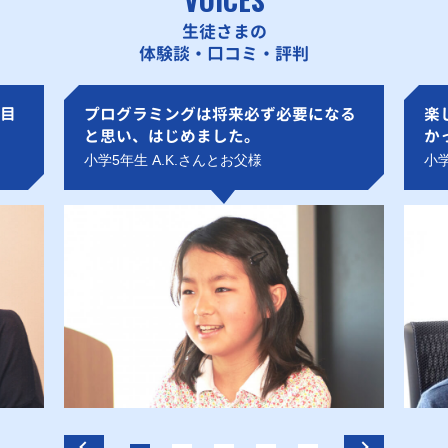
生徒さまの
体験談・口コミ・評判
目
プログラミングは将来必ず必要になる
楽
と思い、はじめました。
か
小学5年生 A.K.さんとお父様
小学