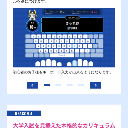
ルを身につけます。
す。
初心者のお子様もキーボード入力が出来るようになります。
正しい
ます。
REASON 4
大学入試を見据えた本格的なカリキュラム