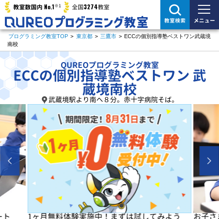
※1
No.1
3274
教室数国内
全国
教室
メニュー
教室検索
プログラミング教室TOP
>
東京都
>
三鷹市
>
ECCの個別指導塾ベストワン武蔵境
南校
QUREOプログラミング教室
ECCの個別指導塾ベストワン 武
蔵境南校
武蔵境駅より南へ８分。赤十字病院そば。
よう
お子さまの「楽しい」を学びの原動力に！
初めは