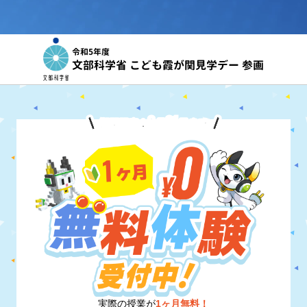
令和5年度
文部科学省 こども霞が関見学デー 参画
8
31
期間限定！
月
日
まで
実際の授業が
1ヶ月無料！