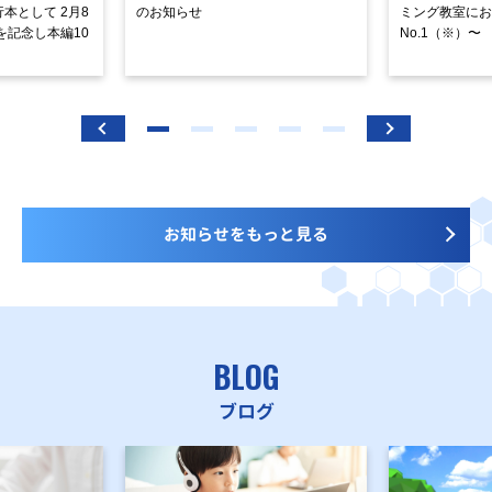
本として 2月8
のお知らせ
ミング教室にお
を記念し本編10
No.1（※）〜
お知らせをもっと見る
BLOG
ブログ