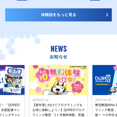
体験談をもっと見る
NEWS
お知らせ
2026.01.13
2024.04.02
！ 「QUREO
【新年度に向けてプログラミングを
教室数国内No.
」全面監修マン
お得に体験しよう！】QUREOプログ
ラミング教室」が
ラミングチャレ
ラミング教室「1ヶ月無料体験」実施
破！ 〜小学生