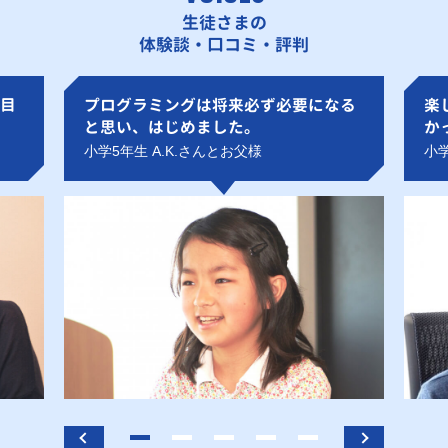
生徒さまの
体験談・口コミ・評判
目
プログラミングは将来必ず必要になる
楽
と思い、はじめました。
か
小学5年生 A.K.さんとお父様
小学