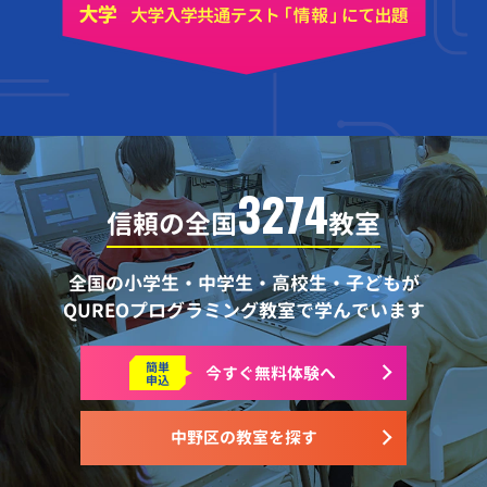
3274
信頼の全国
教室
全国の小学生・中学生・高校生・子どもが
QUREOプログラミング教室で学んでいます
簡単
今すぐ
無料体験へ
申込
中野区の教室を探す