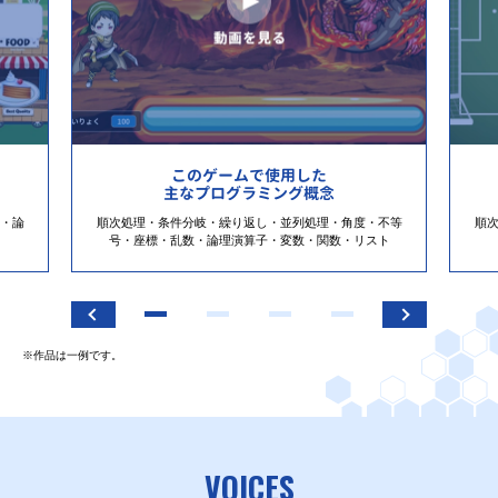
このゲームで使用した
主なプログラミング概念
・論
順次処理・条件分岐・繰り返し・並列処理・角度・不等
順
号・座標・乱数・論理演算子・変数・関数・リスト
※作品は一例です。
VOICES