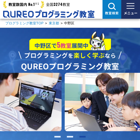
※1
No.1
3274
教室数国内
全国
教室
メニュー
教室検索
プログラミング教室TOP
>
東京都
>
中野区
5
中野区で
教室
展開中
プログラミング
楽しく学ぶ
を
なら
QUREOプログラミング教室