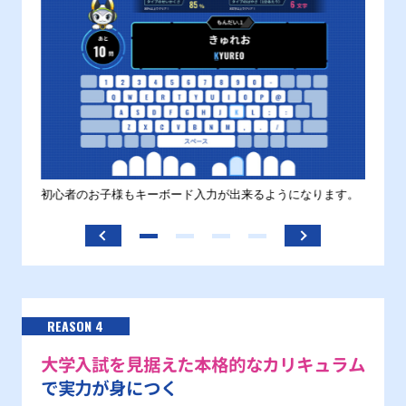
す。
初心者のお子様もキーボード入力が出来るようになります。
正しい
ます。
REASON 4
大学入試を見据えた本格的なカリキュラム
で実力が身につく