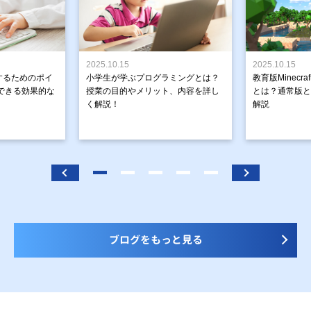
2025.10.15
2025.10.15
するためのポイ
小学生が学ぶプログラミングとは？
教育版Minecr
できる効果的な
授業の目的やメリット、内容を詳し
とは？通常版と
く解説！
解説
ブログをもっと見る