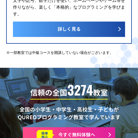
文字や記号、数字だけを使い、ホームページやゲーム等を
作りながら、楽しく「本格的」なプログラミングを学びま
す。
詳しく見る
※一部教室では中級コースを開講していない場合がございます。
3274
信頼の全国
教室
全国の小学生・中学生・高校生・子どもが
QUREOプログラミング教室で学んでいます
簡単
今すぐ
無料体験へ
申込