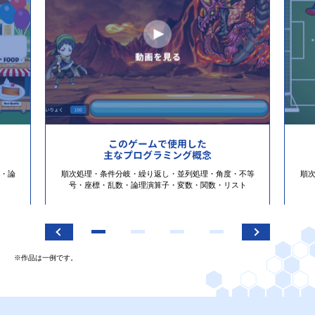
このゲームで使用した
主なプログラミング概念
・論
順次処理・条件分岐・繰り返し・並列処理・角度・不等
順
号・座標・乱数・論理演算子・変数・関数・リスト
※作品は一例です。