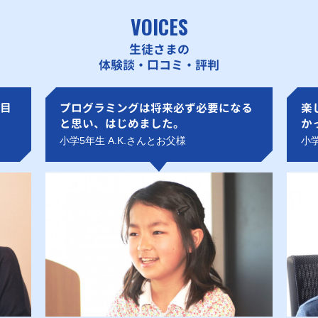
VOICES
生徒さまの
体験談・口コミ・評判
目
プログラミングは将来必ず必要になる
楽
と思い、はじめました。
か
小学5年生 A.K.さんとお父様
小学