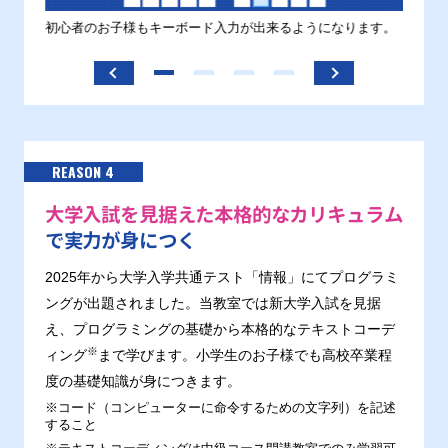
す。
初心者のお子様もキーボード入力が出来るようになります。
正しい
ます。
REASON 4
大学入試を見据えた本格的なカリキュラム
で実力が身につく
2025年から大学入学共通テスト「情報」にてプログラミ
ングが出題されました。当教室では新大学入試を見据
え、プログラミングの基礎から本格的なテキストコーデ
※
ィング
まで学びます。小学生のお子様でも高校卒業程
度の基礎知識が身につきます。
※コード（コンピューターに命令するための文字列）を記述
すること