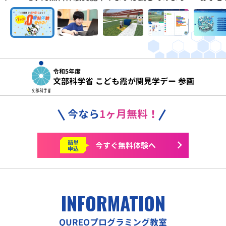
令和5年度
文部科学省 こども霞が関見学デー 参画
今なら
1ヶ月無料！
簡単
今すぐ
無料体験へ
申込
INFORMATION
QUREOプログラミング教室