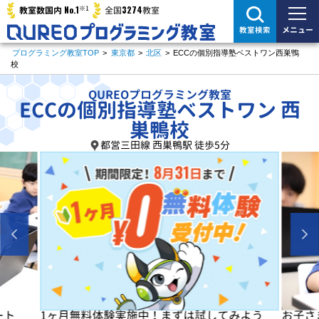
※1
No.1
3274
教室数国内
全国
教室
メニュー
教室検索
プログラミング教室TOP
>
東京都
>
北区
>
ECCの個別指導塾ベストワン西巣鴨
校
QUREOプログラミング教室
ECCの個別指導塾ベストワン 西
巣鴨校
都営三田線 西巣鴨駅 徒歩5分
よう
お子さまの「楽しい」を学びの原動力に！
初めは