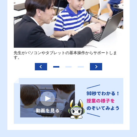
。
先生がパソコンやタブレットの基本操作からサポートしま
わから
す。