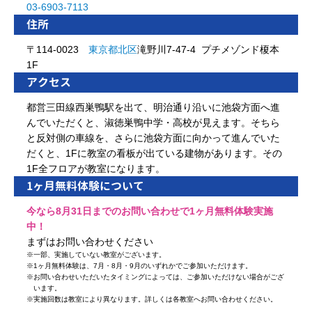
03-6903-7113
住所
〒114-0023
東京都
北区
滝野川7-47-4 プチメゾンド榎本
1F
アクセス
都営三田線西巣鴨駅を出て、明治通り沿いに池袋方面へ進
んでいただくと、淑徳巣鴨中学・高校が見えます。そちら
と反対側の車線を、さらに池袋方面に向かって進んでいた
だくと、1Fに教室の看板が出ている建物があります。その
1F全フロアが教室になります。
1ヶ月無料体験について
今なら8月31日までのお問い合わせで1ヶ月無料体験実施
中！
まずはお問い合わせください
※
一部、実施していない教室がございます。
※
1ヶ月無料体験は、7月・8月・9月のいずれかでご参加いただけます。
※
お問い合わせいただいたタイミングによっては、ご参加いただけない場合がござ
います。
※
実施回数は教室により異なります。詳しくは各教室へお問い合わせください。