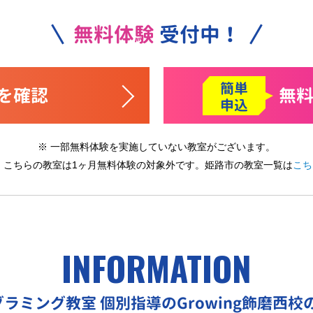
無料体験
受付中！
簡単
を確認
無
申込
※ 一部無料体験を実施していない教室がございます。
※ こちらの教室は1ヶ月無料体験の対象外です。
姫路市の教室一覧は
こち
INFORMATION
グラミング教室
個別指導のGrowing飾磨西