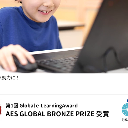
原動力に！
第1回 Global e-LearningAward
AES GLOBAL BRONZE PRIZE 受賞