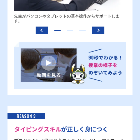
。
先生がパソコンやタブレットの基本操作からサポートしま
わから
す。
REASON 3
タイピングスキル
が正しく身につく