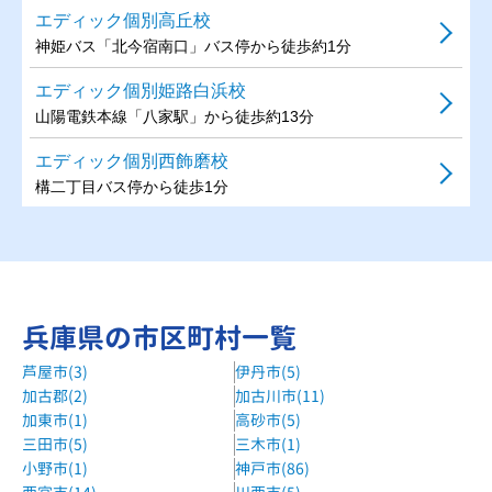
エディック個別高丘校
神姫バス「北今宿南口」バス停から徒歩約1分
エディック個別姫路白浜校
山陽電鉄本線「八家駅」から徒歩約13分
エディック個別西飾磨校
構二丁目バス停から徒歩1分
ビーパル個別指導学院姫路飾磨教室
山陽電気鉄道本線・網干線 飾磨駅 徒歩5分
明光義塾網干駅前教室
兵庫県の市区町村一覧
山陽電車網干駅徒歩1分
芦屋市(3)
伊丹市(5)
個別指導のGrowing飾磨校
加古郡(2)
加古川市(11)
山陽電鉄亀山駅徒歩13分
加東市(1)
高砂市(5)
個別指導のGrowing青山校
三田市(5)
三木市(1)
小野市(1)
神戸市(86)
神姫バス停留所南山西口徒歩4分