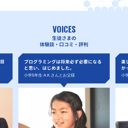
VOICES
生徒さまの
体験談・口コミ・評判
目
プログラミングは将来必ず必要になる
楽
と思い、はじめました。
か
小学5年生 A.K.さんとお父様
小学