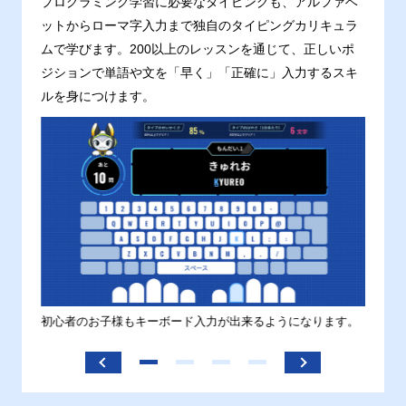
プログラミング学習に必要なタイピングも、アルファベ
ットからローマ字入力まで独自のタイピングカリキュラ
ムで学びます。200以上のレッスンを通じて、正しいポ
ジションで単語や文を「早く」「正確に」入力するスキ
ルを身につけます。
す。
初心者のお子様もキーボード入力が出来るようになります。
正しい
ます。