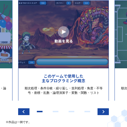
このゲームで使用した
主なプログラミング概念
・論
順次処理・条件分岐・繰り返し・並列処理・角度・不等
順
号・座標・乱数・論理演算子・変数・関数・リスト
※作品は一例です。