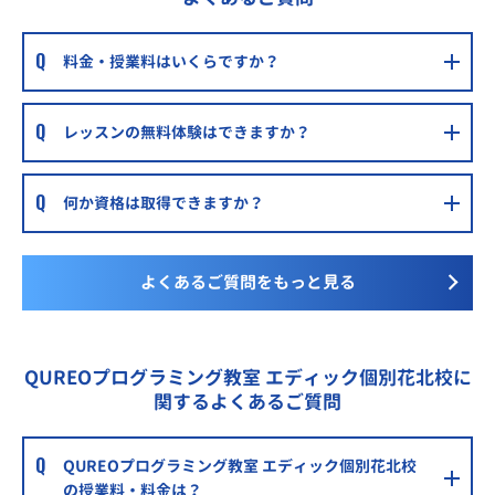
明光義塾飾磨駅前教室
山陽電車飾磨駅徒歩1分
料金・授業料はいくらですか？
明光義塾飾磨構教室
山陽電車亀山駅徒歩10分
レッスンの無料体験はできますか？
アップ学習会姫路中央校
姫路市北今宿「ゆめタウン」のすぐ近くです！
何か資格は取得できますか？
アップ学習会姫路城前校
大手前公園のすぐ南側。「イーグレひめじ」の隣です！
よくあるご質問をもっと見る
個別指導WAM姫路駅前校
JR姫路駅南口 徒歩1分
QUREOプログラミング教室 エディック個別花北校に
G-stアカデミー東山校
関するよくあるご質問
山陽電鉄本線 八家駅 徒歩6分
G-stアカデミー飾磨校
QUREOプログラミング教室 エディック個別花北校
山陽電鉄本線 飾磨駅 徒歩5分
の授業料・料金は？