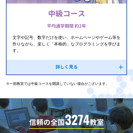
中級コース
平均通学期間 約2年
文字や記号、数字だけを使い、ホームページやゲーム等を
作りながら、楽しく「本格的」なプログラミングを学びま
す。
詳しく見る
※一部教室では中級コースを開講していない場合がございます。
3274
信頼の全国
教室