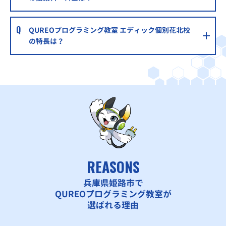
大進学院別所校
JRひめじ別所駅より徒歩5分
QUREOプログラミング教室 エディック個別花北校
の特長は？
個別指導WAM津田校
西飾磨駅徒歩10分
まんてん個別プラス広畑教室
JRはりま勝原駅から自転車で7分 山陽電鉄広畑駅から自転車
で8分
エディック個別姫路校
JR・山陽電鉄姫路駅より徒歩９分
エディック個別手柄校
REASONS
山陽電鉄手柄駅より徒歩５分
兵庫県姫路市で
能力開発センター広畑校
QUREOプログラミング教室が
山陽電気鉄道網干線 広畑駅 徒歩10分
選ばれる理由