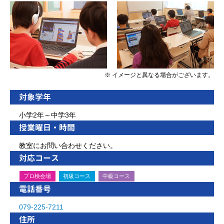
※ イメージと異なる場合がございます。
対象学年
小学2年～中学3年
授業曜日・時間
教室にお問い合わせください。
対応コース
プロ検会場
初級コース
中級コース
電話番号
079-225-7211
住所