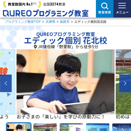
※1
No.1
3274
教室数国内
全国
教室
メニュー
教室検索
プログラミング教室TOP
>
兵庫県
>
姫路市
>
エディック個別花北校
QUREOプログラミング教室
エディック個別 花北校
JR播但線「野里駅」から徒歩5分
よう
お子さまの「楽しい」を学びの原動力に！
初めは