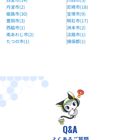
西宮市(14)
川西市(5)
個別指導のGrowing飾磨西校
丹波市(2)
尼崎市(18)
山陽電鉄西飾磨駅徒歩15分
姫路市(30)
宝塚市(9)
豊岡市(3)
明石市(17)
個別指導のGrowing荒川校
西脇市(1)
洲本市(2)
JR手柄山平和公園駅徒歩12分
南あわじ市(2)
淡路市(1)
たつの市(1)
揖保郡(1)
個別指導のGrowing八幡校
神姫バス停留所城山徒歩2分
能力開発センター姫路本校
JR山陽本線・播但線・姫新線・山陽新幹線 姫路駅 徒歩7分
高島英才学院飾磨校
山陽電気鉄道本線・網干線 飾磨駅 徒歩すぐ
高島英才学院白浜校
山陽電気鉄道本線 八家駅 徒歩10分
Q&A
明光義塾手柄教室
山電手柄駅 徒歩5分
よくあるご質問